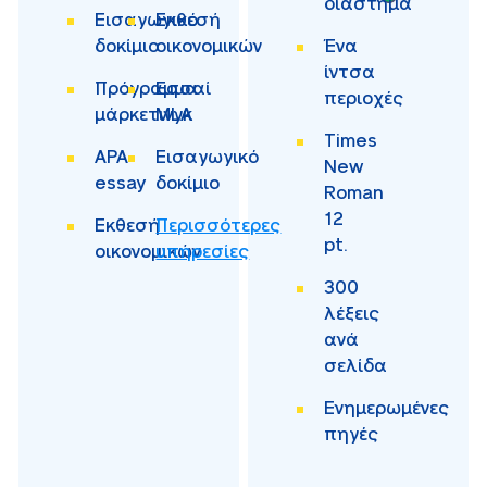
διάστημα
Εισαγωγικό
Εκθεσή
δοκίμιο
οικονομικών
Ένα
ίντσα
Πρόγραμμα
Εσσαί
περιοχές
μάρκετινγκ
MLA
Times
APA
Εισαγωγικό
New
essay
δοκίμιο
Roman
12
Εκθεσή
Περισσότερες
pt.
οικονομικών
υπηρεσίες
300
λέξεις
ανά
σελίδα
Ενημερωμένες
πηγές