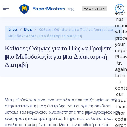
An
error
has
occu
/
/
Σπίτι
Blog
Κάθαρες Οδηγίες για το Πώς να Γράψετε μια
whil
Μεθοδολογία για μια Διδακτορική Διατριβή
proc
your
Κάθαρες Οδηγίες για το Πώς να Γράψετε
reque
μια Μεθοδολογία για μια Διδακτορική
Plea
Διατριβή
try
again
later
or
cont
our
Μια μεθοδολογία είναι ένα κεφάλαιο που παίζει κρίσιμο ρόλο
supp
στην κατασκευή μιας διατριβής. Δημιουργεί τη σύνδεση
team
μεταξύ του κεφαλαίου ανασκόπησης της βιβλιογραφίας και
Error
ενός ερευνητικού ερωτήματος. Εξηγεί πώς συλλέξατε και
code
αναλύσατε δεδομένα, αποδείξατε την υπόθεσή σας και
error: