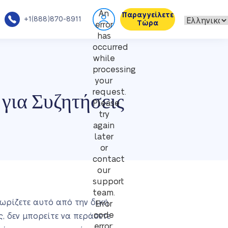
An
Παραγγείλετε
+1(888)870-8911
Τώρα
error
has
occurred
while
processing
your
για Συζητήσεις
request.
Please
try
again
later
or
contact
our
support
team.
νωρίζετε αυτό από την δική
Error
code
, δεν μπορείτε να περάσετε
error: