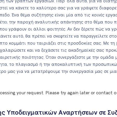
ση των γραπτών εργασιών. Παρ’ όλα αυτά, για να διατη
στεί να κάνετε το καλύτερο σας για να γράψετε διαφορ
πεδο. Ένα θέμα συζήτησης είναι μία από τις κοινές εργα
θέτει την παροχή αναλυτικής απάντησης στο θέμα που π
ου γράφουν οι άλλοι φοιτητές. Αν δεν ξέρετε πώς να γρ
κάνετε αυτό, θα πρέπει να σκεφτείτε να παραγγείλετε στ
το κομμάτι που ταιριάζει στις προσδοκίες σας. Με τη 
α χαλαρώσετε και να ξεχάσετε τις ακαδημαϊκές σας προκ
αιρετικής ποιότητας. Όταν συνεργάζεστε με την ομάδα μ
ότητα, το πλαγιασμό ή την αποκαλυπτική των προσωπικ
ερο μας για να μετατρέψουμε την συνεργασία μας σε μι
cessing your request. Please try again later or contact 
ής Υποδειγματικών Αναρτήσεων σε Συ