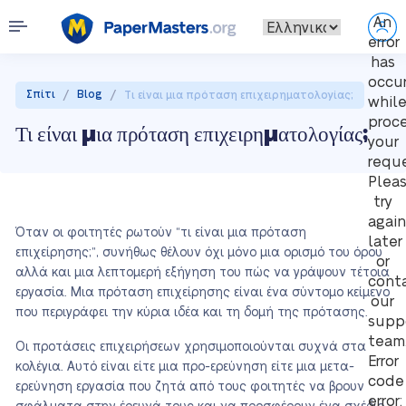
An
error
has
occu
/
/
Σπίτι
Blog
Τι είναι μια πρόταση επιχειρηματολογίας;
whil
proc
Τι είναι μια πρόταση επιχειρηματολογίας;
your
reque
Plea
try
again
Όταν οι φοιτητές ρωτούν “τι είναι μια πρόταση
later
επιχείρησης;”, συνήθως θέλουν όχι μόνο μια ορισμό του όρου
or
αλλά και μια λεπτομερή εξήγηση του πώς να γράψουν τέτοια
cont
εργασία. Μια πρόταση επιχείρησης είναι ένα σύντομο κείμενο
our
που περιγράφει την κύρια ιδέα και τη δομή της πρότασης.
supp
team
Οι προτάσεις επιχειρήσεων χρησιμοποιούνται συχνά στα
Error
κολέγια. Αυτό είναι είτε μια προ-ερεύνηση είτε μια μετα-
code
ερεύνηση εργασία που ζητά από τους φοιτητές να βρουν
error: