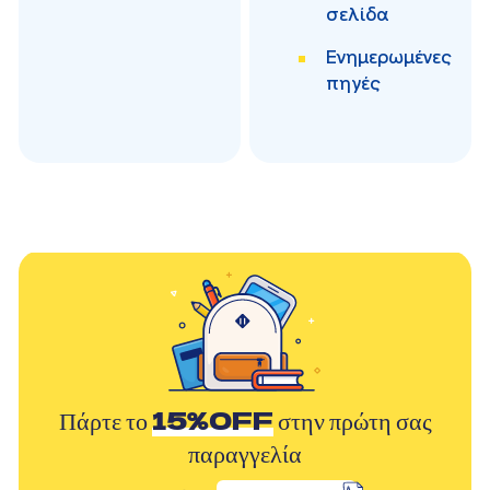
σελίδα
Ενημερωμένες
πηγές
Πάρτε το
15%OFF
στην πρώτη σας
παραγγελία