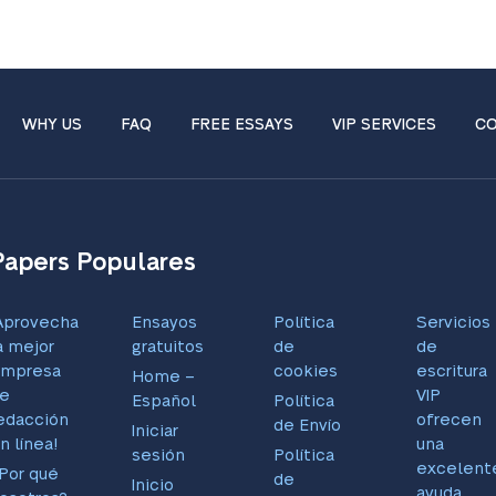
WHY US
FAQ
FREE ESSAYS
VIP SERVICES
CO
Papers Populares
Aprovecha
Ensayos
Política
Servicios
a mejor
gratuitos
de
de
mpresa
cookies
escritura
Home –
e
VIP
Español
Política
edacción
ofrecen
de Envío
Iniciar
n línea!
una
sesión
Política
excelent
Por qué
de
Inicio
ayuda