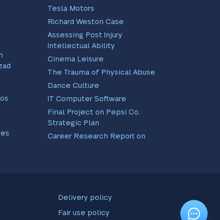
Tesla Motors
Richard Weston Case
Assessing Post Injury
Intellectual Ability
n
Cinema Leisure
zada:
The Trauma of Physical Abuse
Dance Culture
os
IT Computer Software
Final Project on Pepsi Co.
Strategic Plan
nes
Career Research Report on
ios
EBay and Amazon
Scientific Method As Applied
To Real Life Instances
RR Analysis Paper
Professional Development
Delivery policy
Plan
Fair use policy