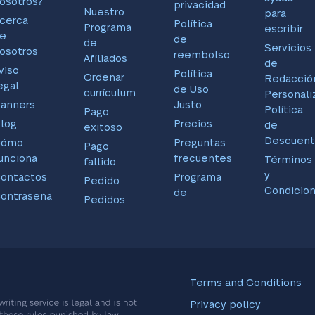
osotros?
privacidad
Nuestro
para
cerca
Política
Programa
escribir
e
de
de
Servicios
osotros
reembolso
Afiliados
de
viso
Política
Ordenar
Redacció
egal
de Uso
currículum
Personali
anners
Justo
Política
Pago
log
Precios
de
exitoso
Descuent
Cómo
Preguntas
Pago
unciona
frecuentes
Términos
fallido
y
ontactos
Programa
Pedido
Condicio
de
ontraseña
Pedidos
Afiliados
Testimon
uenta
Pendiente
Servicios
IP
Perfil
adicionales
Terms and Conditions
Privacy policy