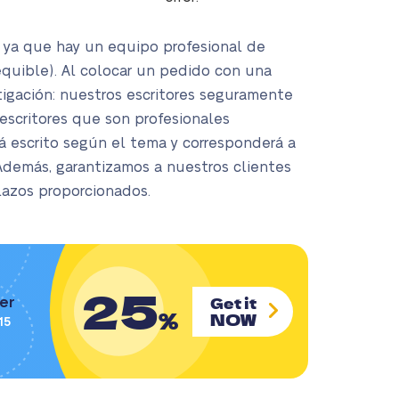
s, ya que hay un equipo profesional de
sequible). Al colocar un pedido con una
tigación: nuestros escritores seguramente
escritores que son profesionales
á escrito según el tema y corresponderá a
 Además, garantizamos a nuestros clientes
lazos proporcionados.
25
Get it
der
%
NOW
15