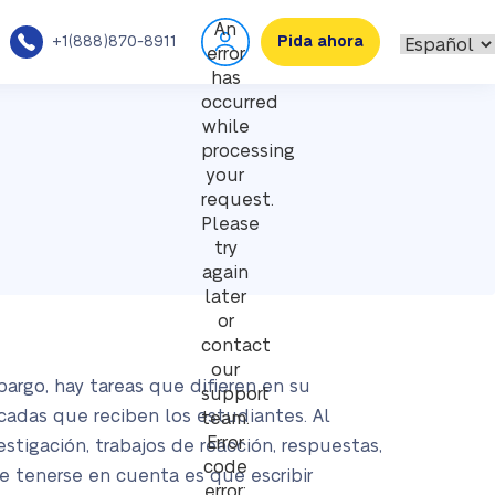
An
+1(888)870-8911
Pida ahora
error
has
occurred
while
processing
your
request.
Please
try
again
later
or
contact
our
argo, hay tareas que difieren en su
support
icadas que reciben los estudiantes. Al
team.
Error
estigación, trabajos de reacción, respuestas,
code
e tenerse en cuenta es que escribir
error: