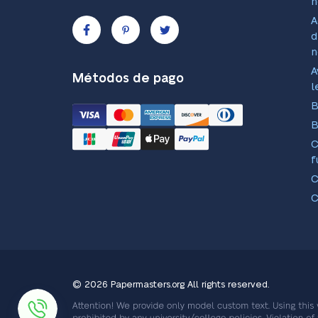
n
A
d
n
A
Métodos de pago
l
B
B
f
C
C
C
V
© 2026 Papermasters.org
All rights reserved.