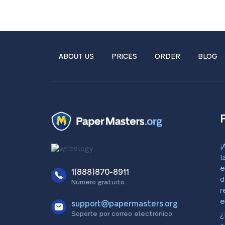
ABOUT US
PRICES
ORDER
BLOG
¡
l
e
1(888)870-8911
d
Número gratuito
r
e
support@papermasters.org
Soporte por correo electrónico
¿