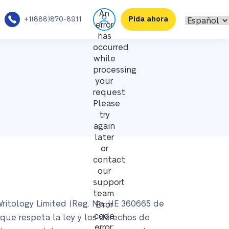
An
+1(888)870-8911
Pida ahora
error
has
occurred
while
processing
your
request.
Please
try
again
later
or
contact
our
support
team.
Writology Limited (Reg. No. HE 360665 de
Error
code
 que respeta la ley y los derechos de
error: