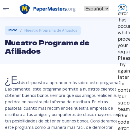
An
error
has
occu
/
Inicio
Nuestro Programa de Afiliados
whil
proc
Nuestro Programa de
your
Afiliados
reque
Plea
try
again
¿E
later
stás dispuesto a aprender más sobre este programa?
or
Básicamente, este programa permite a nuestros clientes
cont
obtener buenos bonos siempre que sus amigos realicen sus
our
pedidos en nuestra plataforma de escritura. En otras
supp
palabras, cuanto más recomiendes nuestra empresa de
team
escritura a tus amigos y compañeros de clase, mayores serán
Error
tus posibilidades de obtener buenos bonos. Consideramos
code
este programa como la manera más fácil de demostrar
error: