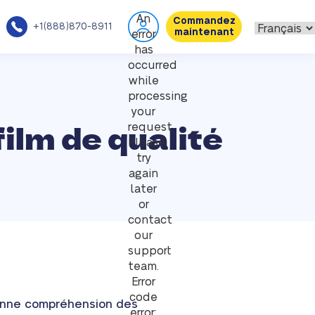
An
Commandez
+1(888)870-8911
maintenant
error
has
occurred
while
processing
your
ilm de qualité
request.
Please
try
again
later
or
contact
our
support
team.
Error
code
bonne compréhension des
error: