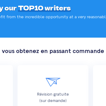
y our
TOP10 writers
fit from the incredible
opportunity at a very reasonab
e vous obtenez en passant commande
Révision gratuite
(sur demande)