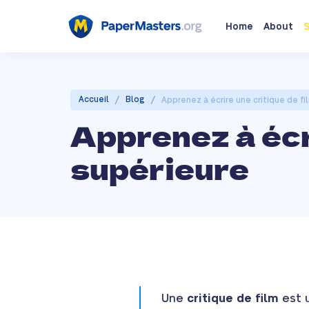
Home
About
S
/
/
Accueil
Blog
Apprenez à écrire une critique de fi
Apprenez à écri
supérieure
Une
critique de film
est u