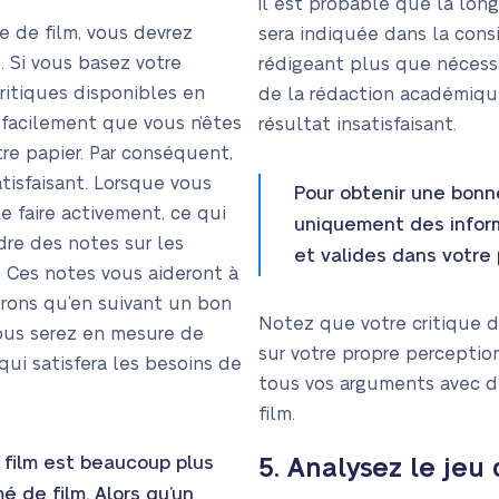
Il est probable que la lon
e de film, vous devrez
sera indiquée dans la cons
. Si vous basez votre
rédigeant plus que nécessai
ritiques disponibles en
de la rédaction académiqu
a facilement que vous n’êtes
résultat insatisfaisant.
re papier. Par conséquent,
tisfaisant. Lorsque vous
Pour obtenir une bonn
le faire activement, ce qui
uniquement des inform
dre des notes sur les
et valides dans votre 
. Ces notes vous aideront à
urons qu’en suivant un bon
Notez que votre critique d
vous serez en mesure de
sur votre propre perceptio
qui satisfera les besoins de
tous vos arguments avec d
film.
 film est beaucoup plus
5. Analysez le jeu
é de film. Alors qu’un