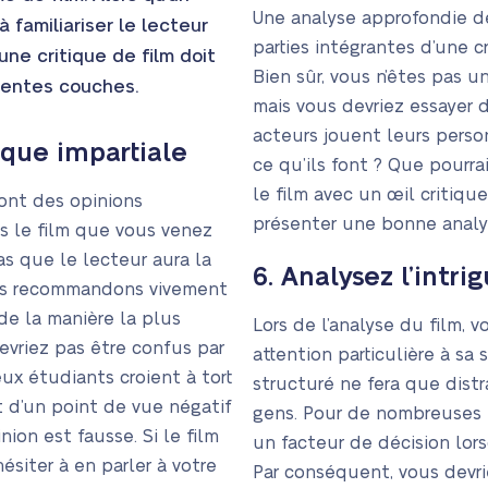
Une analyse approfondie de
 familiariser le lecteur
parties intégrantes d’une cr
une critique de film doit
Bien sûr, vous n’êtes pas u
érentes couches.
mais vous devriez essayer d
acteurs jouent leurs person
ique impartiale
ce qu’ils font ? Que pourra
le film avec un œil critiqu
ont des opinions
présenter une bonne analy
as le film que vous venez
pas que le lecteur aura la
6. Analysez l’intri
ous recommandons vivement
 de la manière la plus
Lors de l’analyse du film, 
evriez pas être confus par
attention particulière à sa 
ux étudiants croient à tort
structuré ne fera que distr
t d’un point de vue négatif
gens. Pour de nombreuses 
nion est fausse. Si le film
un facteur de décision lors
ésiter à en parler à votre
Par conséquent, vous devri