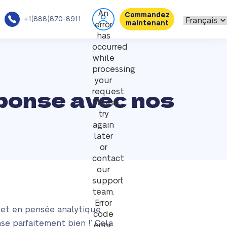
An
Commandez
+1(888)870-8911
maintenant
error
has
occurred
while
processing
your
éponse avec nos
request.
Please
try
again
later
or
contact
our
support
team.
Error
e et en pensée analytique
code
se parfaitement bien !’ Cela
error: