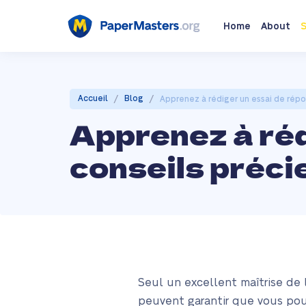
Home
About
S
/
/
Accueil
Blog
Apprenez à rédiger un essai de répo
Apprenez à réd
conseils préci
Seul un excellent maîtrise de 
peuvent garantir que vous pouv