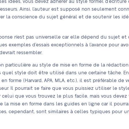
 les idées, vous devez adhérer au style formel d’écritur
esseurs. Ainsi, l’auteur est supposé non seulement connaî
er la conscience du sujet général et de soutenir les id
onse n’est pas universelle car elle dépend du sujet et de
ques exemples d’essais exceptionnels à l’avance pour av
 devrait ressembler.
n particulière au style de mise en forme de la rédaction
 quel style doit être utilisé dans une certaine tâche. E
en forme (Harvard, APA, MLA, etc.), il est préférable de vé
eur. Il pourrait se faire que vous puissiez utiliser le st
elui que vous trouvez le plus facile, mais vous devez t
de la mise en forme dans les guides en ligne car il pourrai
ces, cependant, sont similaires à celles typiques pour u