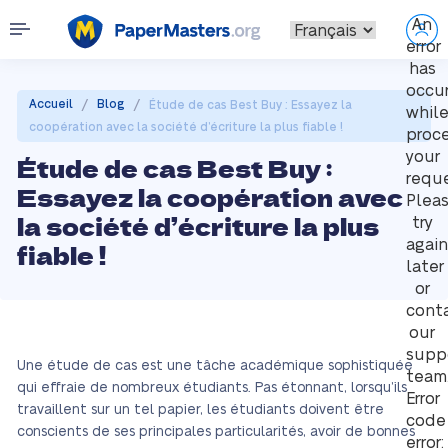
An
error
has
occu
/
/
Accueil
Blog
Étude de cas Best Buy : Essayez la
whil
coopération avec la société d’écriture la plus fiable !
proc
your
Étude de cas Best Buy :
reque
Essayez la coopération avec
Plea
la société d’écriture la plus
try
again
fiable !
later
or
cont
our
supp
Une étude de cas est une tâche académique sophistiquée
team
qui effraie de nombreux étudiants. Pas étonnant, lorsqu’ils
Error
travaillent sur un tel papier, les étudiants doivent être
code
conscients de ses principales particularités, avoir de bonnes
error: