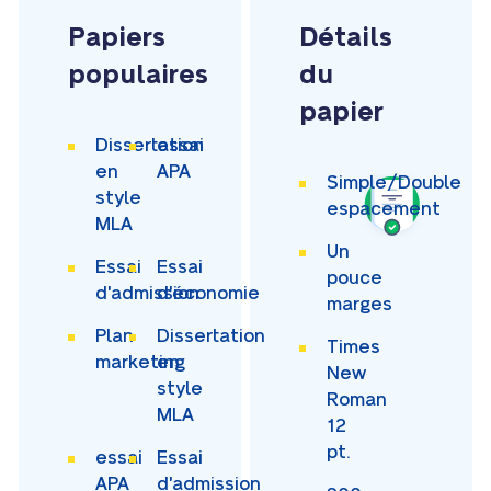
Papiers
Détails
populaires
du
papier
Dissertation
essai
en
APA
Simple/Double
style
espacement
MLA
Un
Essai
Essai
pouce
d'admission
d'économie
marges
Plan
Dissertation
Times
marketing
en
New
style
Roman
MLA
12
pt.
essai
Essai
APA
d'admission