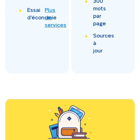
300
mots
Essai
Plus
par
d'économie
de
page
services
Sources
à
jour