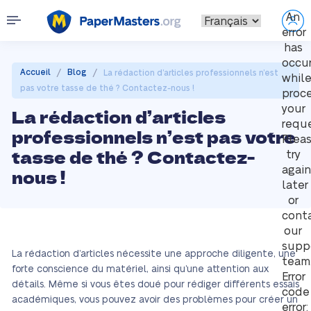
An
error
has
occu
/
/
Accueil
Blog
La rédaction d’articles professionnels n’est
whil
pas votre tasse de thé ? Contactez-nous !
proc
your
La rédaction d’articles
reque
professionnels n’est pas votre
Plea
tasse de thé ? Contactez-
try
again
nous !
later
or
cont
our
supp
La rédaction d’articles nécessite une approche diligente, une
team
forte conscience du matériel, ainsi qu’une attention aux
Error
détails. Même si vous êtes doué pour rédiger différents essais
code
académiques, vous pouvez avoir des problèmes pour créer un
error: