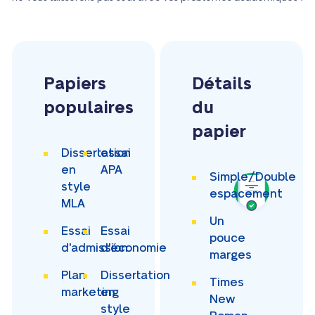
Papiers
Détails
populaires
du
papier
Dissertation
essai
en
APA
Simple/Double
style
espacement
MLA
Un
Essai
Essai
pouce
d'admission
d'économie
marges
Plan
Dissertation
Times
marketing
en
New
style