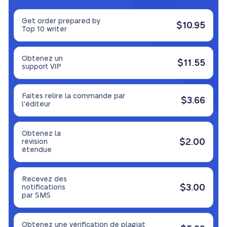
Get order prepared by
$10.95
Top 10 writer
Obtenez un
$11.55
support VIP
Faites relire la commande par
$3.66
l'éditeur
Obtenez la
$2.00
révision
étendue
Recevez des
$3.00
notifications
par SMS
Obtenez une vérification de plagiat