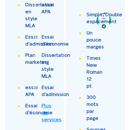
Dissertation
essai
en
APA
Simple/Double
style
espacement
MLA
Un
Essai
Essai
pouce
d'admission
d'économie
marges
Plan
Dissertation
Times
marketing
en
New
style
Roman
MLA
12
pt.
essai
Essai
APA
d'admission
300
mots
Essai
Plus
par
d'économie
de
page
services
Sources