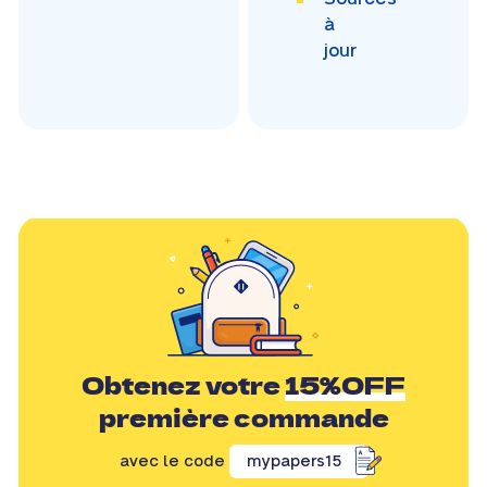
à
jour
Obtenez votre
15%OFF
première commande
avec le code
mypapers15