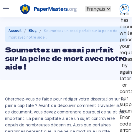
An
error
has
occu
/
/
Accueil
Blog
Soumettez un essai parfait sur la peine de
whil
mort avec notre aide !
proc
your
Soumettez un essai parfait
reque
sur la peine de mort avec notre
Plea
aide !
try
again
later
or
cont
our
Cherchez-vous de l’aide pour rédiger votre dissertation sur la
supp
peine capitale ? Avant de découvrir comment travailler sur
team
ce document, vous devez comprendre pourquoi ce sujet est
Error
important. La peine capitale a été un sujet controversé
code
depuis de nombreuses décennies. Alors que certaines
error:
personnes pensent que la peine de mort joue un rôle