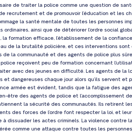
saire de traiter la police comme une question de san
de recrutement et de promouvoir l’éducation et les ch
ommage la santé mentale de toutes les personnes im
ls ordinaires, ainsi que de détériorer l’ordre social glo
 la formation efficace, l’établissement de la confiance
u de la brutalité policière, et ces interventions sont 
s de la communauté et des agents de police plus sûre
 police reçoivent peu de formation concernant l’utilisa
raiter avec des jeunes en difficulté. Les agents de la 
s et dangereuses chaque jour alors qu’ils servent et
ence armée est évident, tandis que la fatigue des ag
bien-être des agents de police et l’accomplissement de
tiennent la sécurité des communautés. Ils retirent les
ents des forces de l’ordre font respecter la loi, et le
ide à dissuader les actes criminels. La violence contre 
dérée comme une attaque contre toutes les personne