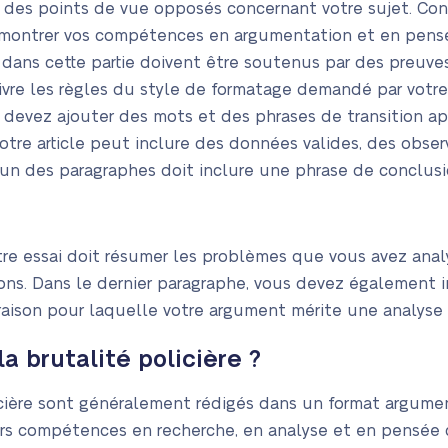
 des points de vue opposés concernant votre sujet. Con
émontrer vos compétences en argumentation et en pensé
ans cette partie doivent être soutenus par des preuves
ivre les règles du style de formatage demandé par votre
us devez ajouter des mots et des phrases de transition a
 votre article peut inclure des données valides, des obse
acun des paragraphes doit inclure une phrase de conclusi
tre essai doit résumer les problèmes que vous avez ana
ons. Dans le dernier paragraphe, vous devez également i
 raison pour laquelle votre argument mérite une analyse
a brutalité policière ?
licière sont généralement rédigés dans un format argume
rs compétences en recherche, en analyse et en pensée cr