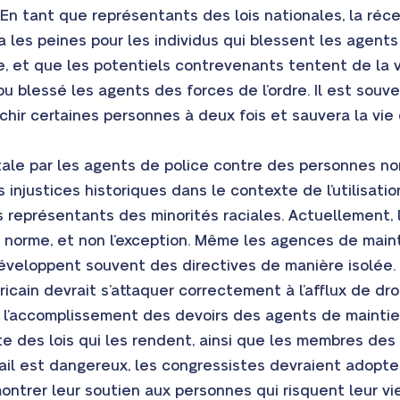
. En tant que représentants des lois nationales, la réce
les peines pour les individus qui blessent les agents d
e, et que les potentiels contrevenants tentent de la viol
 ou blessé les agents des forces de l’ordre. Il est sou
léchir certaines personnes à deux fois et sauvera la vie 
létale par les agents de police contre des personnes n
s injustices historiques dans le contexte de l’utilisati
les représentants des minorités raciales. Actuellement, 
a norme, et non l’exception. Même les agences de maint
développent souvent des directives de manière isolée.
ricain devrait s’attaquer correctement à l’afflux de d
t l’accomplissement des devoirs des agents de maintien 
te des lois qui les rendent, ainsi que les membres de
ail est dangereux, les congressistes devraient adopte
montrer leur soutien aux personnes qui risquent leur v