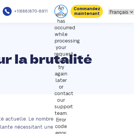
An
Commandez
+1(888)870-8911
maintenant
error
has
occurred
while
processing
your
 la brutalité
request.
Please
try
again
later
or
contact
our
support
team.
été actuelle. Le nombre
Error
code
ûlante nécessitant une
error: