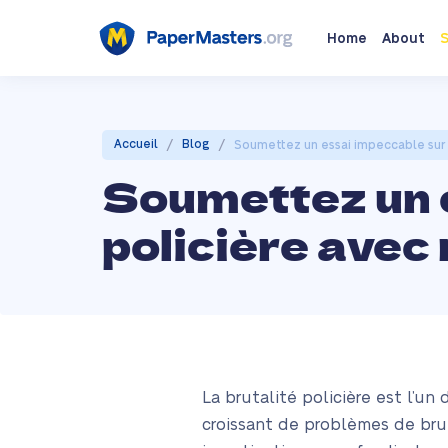
Home
About
S
/
/
Accueil
Blog
Soumettez un essai impeccable sur l
Soumettez un e
policière avec 
La brutalité policière est l’u
croissant de problèmes de bru