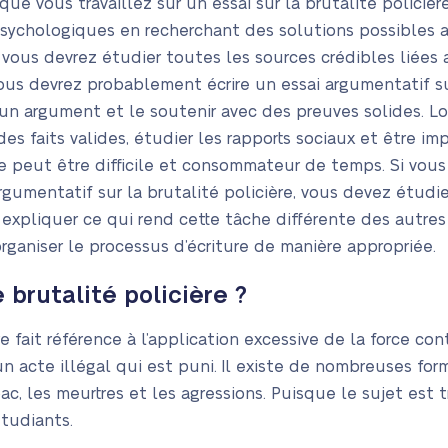
que vous travaillez sur un essai sur la brutalité polici
psychologiques en recherchant des solutions possibles
, vous devrez étudier toutes les sources crédibles liées 
Vous devrez probablement écrire un essai argumentatif su
un argument et le soutenir avec des preuves solides. Lo
des faits valides, étudier les rapports sociaux et être im
e peut être difficile et consommateur de temps. Si vous 
gumentatif sur la brutalité policière, vous devez étudi
s expliquer ce qui rend cette tâche différente des autr
ganiser le processus d’écriture de manière appropriée.
 brutalité policière ?
e fait référence à l’application excessive de la force cont
 d’un acte illégal qui est puni. Il existe de nombreuses for
 les meurtres et les agressions. Puisque le sujet est tr
étudiants.