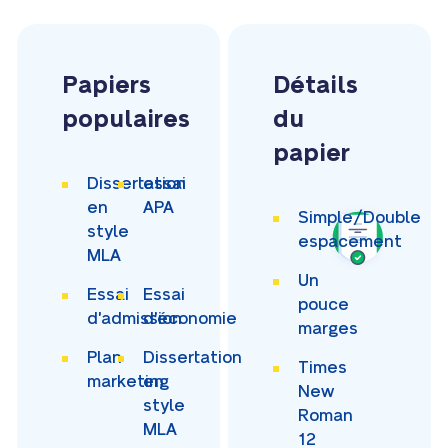
Papiers
Détails
populaires
du
papier
Dissertation
essai
en
APA
Simple/Double
style
espacement
MLA
Un
Essai
Essai
pouce
d'admission
d'économie
marges
Plan
Dissertation
Times
marketing
en
New
style
Roman
MLA
12