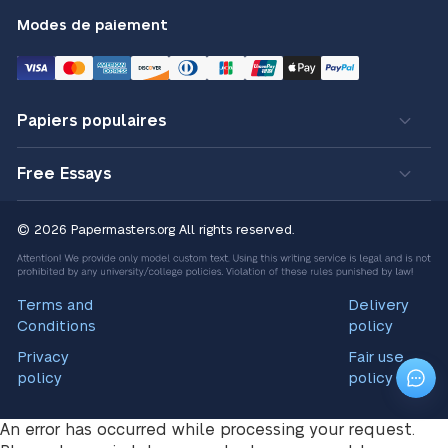
Modes de paiement
Papiers populaires
Free Essays
© 2026 Papermasters.org
All rights reserved.
Terms and
Delivery
Conditions
policy
Privacy
Fair use
policy
policy
An error has occurred while processing your request.