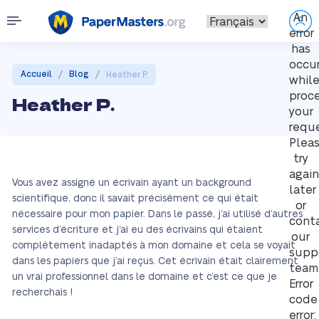
An
error
has
occu
/
/
Accueil
Blog
Heather P.
whil
proc
Heather P.
your
reque
Plea
try
again
Vous avez assigné un écrivain ayant un background
later
scientifique, donc il savait précisément ce qui était
or
nécessaire pour mon papier. Dans le passé, j’ai utilisé d’autres
cont
services d’écriture et j’ai eu des écrivains qui étaient
our
complètement inadaptés à mon domaine et cela se voyait
supp
dans les papiers que j’ai reçus. Cet écrivain était clairement
team
un vrai professionnel dans le domaine et c’est ce que je
Error
recherchais !
code
error: