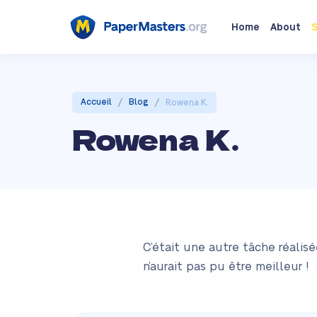
Home
About
S
/
/
Accueil
Blog
Rowena K.
Rowena K.
C’était une autre tâche réalis
n’aurait pas pu être meilleur !