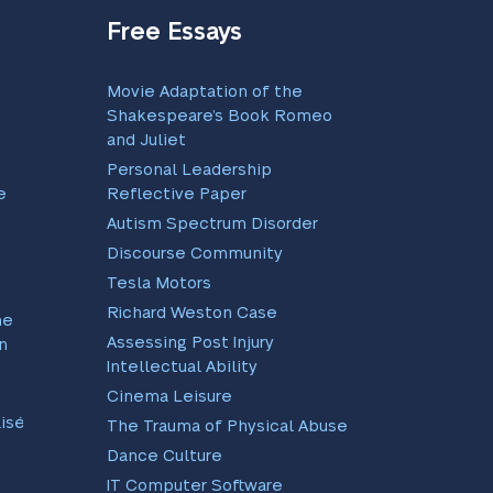
Free Essays
Movie Adaptation of the
Shakespeare’s Book Romeo
and Juliet
Personal Leadership
e
Reflective Paper
Autism Spectrum Disorder
Discourse Community
Tesla Motors
Richard Weston Case
me
Assessing Post Injury
on
Intellectual Ability
Cinema Leisure
isés
The Trauma of Physical Abuse
Dance Culture
IT Computer Software