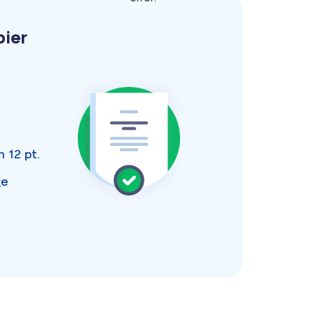
pier
an
12 pt.
ge