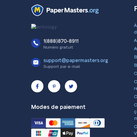
À
d
A
1(888)870-8911
Numéro gratuit
A
B
support@papermasters.org
B
Support par e-mail
r
Modes de paiement
ç
m
V