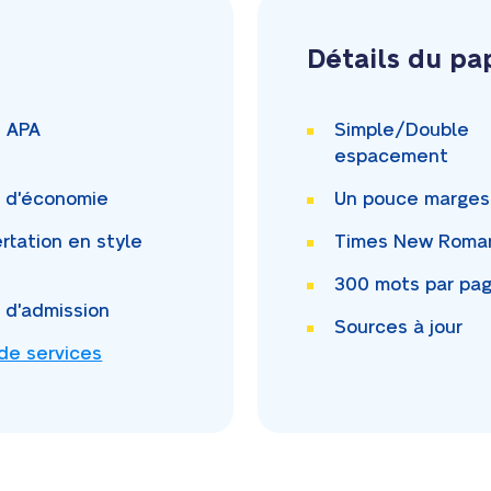
Détails du pa
i APA
Simple/Double
espacement
i d'économie
Un pouce
marges
rtation en style
Times New Rom
300
mots par pa
i d'admission
Sources à jour
 de services