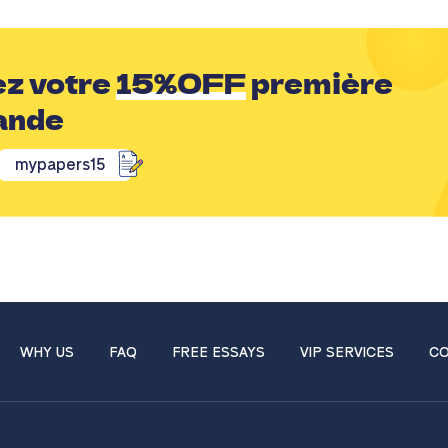
z votre
15%OFF
première
ande
mypapers15
WHY US
FAQ
FREE ESSAYS
VIP SERVICES
CO