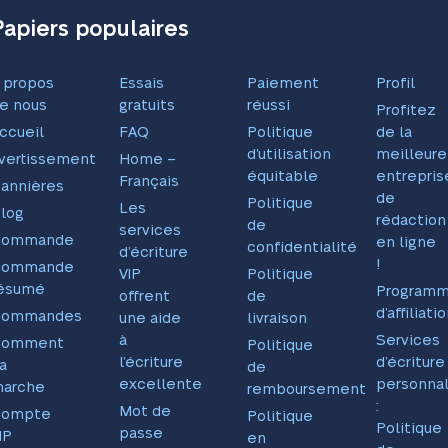
Papiers populaires
 propos
Essais
Paiement
Profil
e nous
gratuits
réussi
Profitez
ccueil
FAQ
Politique
de la
d’utilisation
meilleure
vertissement
Home –
équitable
entrepris
Français
annières
de
Politique
Les
log
rédaction
de
services
Commande
en ligne
confidentialité
d’écriture
!
Commande
VIP
Politique
ésumé
Program
offrent
de
d’affiliati
Commandes
une aide
livraison
à
Services
Comment
Politique
l’écriture
d’écriture
a
de
excellente
personnal
arche
remboursement
:
Mot de
Compte
Politique
Politique
passe
IP
en