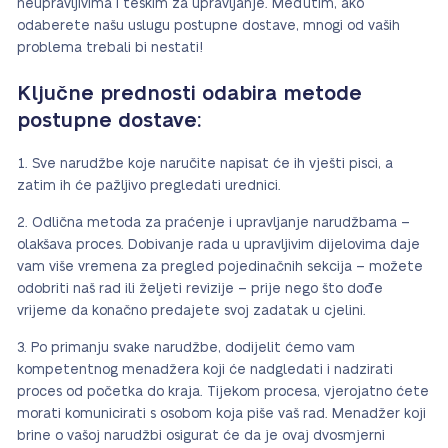
neupravljivima i teškim za upravljanje. Međutim, ako
odaberete našu uslugu postupne dostave, mnogi od vaših
problema trebali bi nestati!
Ključne prednosti odabira metode
postupne dostave:
Sve narudžbe koje naručite napisat će ih vješti pisci, a
zatim ih će pažljivo pregledati urednici.
Odlična metoda za praćenje i upravljanje narudžbama –
olakšava proces. Dobivanje rada u upravljivim dijelovima daje
vam više vremena za pregled pojedinačnih sekcija – možete
odobriti naš rad ili željeti revizije – prije nego što dođe
vrijeme da konačno predajete svoj zadatak u cjelini.
Po primanju svake narudžbe, dodijelit ćemo vam
kompetentnog menadžera koji će nadgledati i nadzirati
proces od početka do kraja. Tijekom procesa, vjerojatno ćete
morati komunicirati s osobom koja piše vaš rad. Menadžer koji
brine o vašoj narudžbi osigurat će da je ovaj dvosmjerni