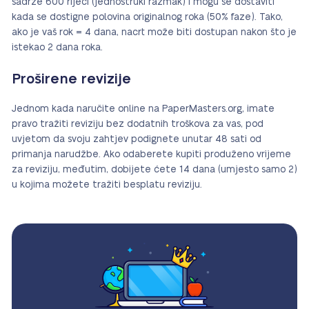
sadrže 600 riječi (jednostruki razmak) i mogu se dostaviti
kada se dostigne polovina originalnog roka (50% faze). Tako,
ako je vaš rok = 4 dana, nacrt može biti dostupan nakon što je
istekao 2 dana roka.
Proširene revizije
Jednom kada naručite online na PaperMasters.org, imate
pravo tražiti reviziju bez dodatnih troškova za vas, pod
uvjetom da svoju zahtjev podignete unutar 48 sati od
primanja narudžbe. Ako odaberete kupiti produženo vrijeme
za reviziju, međutim, dobijete ćete 14 dana (umjesto samo 2)
u kojima možete tražiti besplatu reviziju.