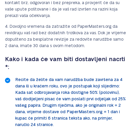
kontakt brz, odgovoran i bez prepreka, a provjerit će da su
vaše upute poštovane i da je vaš rad izvršen na razini koja
prelazi vaša očekivanja.
Dovoljno vremena da zatražite od PaperMasters.org da
revidiraju vaš rad bez dodatnih troškova za vas. Dok je vrijeme
dopušteno za besplatne revizije za redovite narudžbe samo
2 dana, imate 30 dana s ovom metodom.
Kako i kada će vam biti dostavljeni nacrti
*:
Recite da želite da vam narudžba bude završena za 4
dana ili u kraćem roku, ovo je postupak koji slijedimo:
Kada sat odbrojavanja roka dostigne 50% (polovinu),
vaš dodijeljeni pisac će vam poslati prvi odjeljak od 25%
vašeg papira. Drugim riječima, ako je originalni rok = 2
dana, vrijeme dostave od PaperMasters.org = 1 dan i
kupac će primiti 6 stranica teksta ako, na primjer,
naručio 24 stranice.