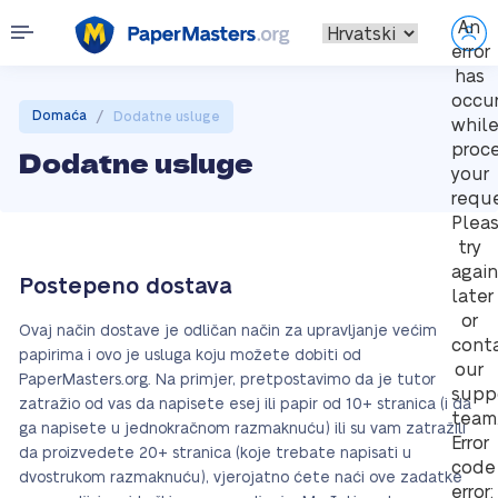
An
error
has
occu
/
Domaća
Dodatne usluge
whil
proc
Dodatne usluge
your
reque
Plea
try
again
Postepeno dostava
later
or
Ovaj način dostave je odličan način za upravljanje većim
cont
papirima i ovo je usluga koju možete dobiti od
our
PaperMasters.org. Na primjer, pretpostavimo da je tutor
supp
zatražio od vas da napisete esej ili papir od 10+ stranica (i da
team
ga napisete u jednokračnom razmaknuću) ili su vam zatražili
Error
da proizvedete 20+ stranica (koje trebate napisati u
code
dvostrukom razmaknuću), vjerojatno ćete naći ove zadatke
error: