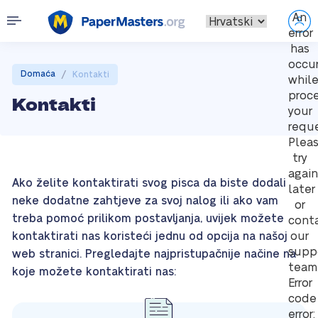
An
error
has
occu
/
Domaća
Kontakti
whil
proc
Kontakti
your
reque
Plea
try
again
Ako želite kontaktirati svog pisca da biste dodali
later
neke dodatne zahtjeve za svoj nalog ili ako vam
or
treba pomoć prilikom postavljanja, uvijek možete
cont
kontaktirati nas koristeći jednu od opcija na našoj
our
supp
web stranici. Pregledajte najpristupačnije načine na
team
koje možete kontaktirati nas:
Error
code
error: