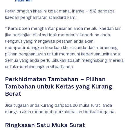
halaman.
Perkhidmatan khas ini tidak mahal (hanya +15%) daripada
kaedah penghantaran standard kami.
* Kami boleh menghantar pesanan anda melalui kaedah lain
jika perjanjian di atas tidak memenuhi keperluan anda.
Pengurus yang mengawasi pesanan anda akan
mempertimbangkan keadaan khusus anda dan merancang
pilihan penghantaran untuk memenuhi keperluan unik anda.
Semua yang anda perlu lakukan adalah menghubungi mereka
untuk membincangkan situasi anda.
Perkhidmatan Tambahan – Pilihan
Tambahan untuk Kertas yang Kurang
Berat
Jika tugasan anda kurang daripada 20 muka surat, anda
mungkin akan mendapati perkhidmatan berikut berguna.
Ringkasan Satu Muka Surat