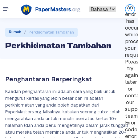
An
error
has
occu
/
Rumah
Perkhidmatan Tambahan
whil
proc
Perkhidmatan Tambahan
your
reque
Plea
try
again
Penghantaran Berperingkat
later
or
Kaedah penghantaran ini adalah cara yang baik untuk
cont
mengurus kertas yang lebih besar dan ini adalah
our
perkhidmatan yang anda boleh dapatkan dari
supp
PaperMasters.org. Misalnya, katakan seorang tutor telah
team
mengarahkan anda untuk menulis esei atau kertas 10+
Error
halaman (dan anda perlu mengetiknya dalam jarak tunggal)
code
atau mereka telah meminta anda untuk menghasilkan 20+
error: