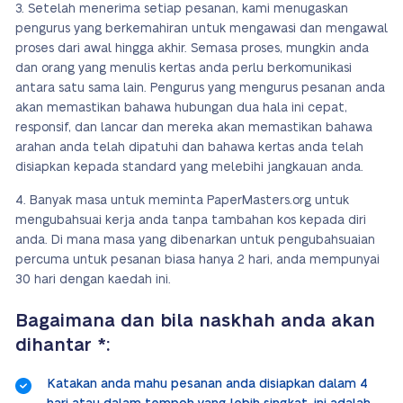
Setelah menerima setiap pesanan, kami menugaskan
pengurus yang berkemahiran untuk mengawasi dan mengawal
proses dari awal hingga akhir. Semasa proses, mungkin anda
dan orang yang menulis kertas anda perlu berkomunikasi
antara satu sama lain. Pengurus yang mengurus pesanan anda
akan memastikan bahawa hubungan dua hala ini cepat,
responsif, dan lancar dan mereka akan memastikan bahawa
arahan anda telah dipatuhi dan bahawa kertas anda telah
disiapkan kepada standard yang melebihi jangkauan anda.
Banyak masa untuk meminta PaperMasters.org untuk
mengubahsuai kerja anda tanpa tambahan kos kepada diri
anda. Di mana masa yang dibenarkan untuk pengubahsuaian
percuma untuk pesanan biasa hanya 2 hari, anda mempunyai
30 hari dengan kaedah ini.
Bagaimana dan bila naskhah anda akan
dihantar *:
Katakan anda mahu pesanan anda disiapkan dalam 4