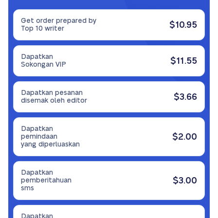
Get order prepared by
$10.95
Top 10 writer
Dapatkan
$11.55
Sokongan VIP
Dapatkan pesanan
$3.66
disemak oleh editor
Dapatkan
$2.00
pemindaan
yang diperluaskan
Dapatkan
$3.00
pemberitahuan
sms
Dapatkan