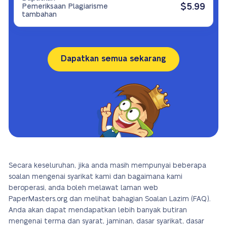
$5.99
Pemeriksaan Plagiarisme
tambahan
Dapatkan semua sekarang
Secara keseluruhan, jika anda masih mempunyai beberapa
soalan mengenai syarikat kami dan bagaimana kami
beroperasi, anda boleh melawat laman web
PaperMasters.org dan melihat bahagian Soalan Lazim (FAQ).
Anda akan dapat mendapatkan lebih banyak butiran
mengenai terma dan syarat, jaminan, dasar syarikat, dasar