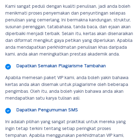
Kami sangat peduli dengan kualiti penulisan, jadi anda boleh
menikmati proses penyemakan dan penyuntingan selepas
penulisan yang cemerlang. Ini bermakna kandungan, struktur,
susunan perenggan, tatabahasa, tanda baca, dan ejaan akan
diperbaiki menjadi terbaik. Selain itu, kertas akan disenaraikan
dan diformat mengikut gaya petikan yang diperlukan. Apabila
anda mendapatkan perkhidmatan penulisan khas daripada
kami, anda akan meningkatkan prestasi akademik anda.
Dapatkan Semakan Plagiarisme Tambahan
Apabila memesan paket VIP kami, anda boleh yakin bahawa
kertas anda akan disemak untuk plagiarisme oleh beberapa
pengimbas. Oleh itu, anda boleh yakin bahawa anda akan
mendapatkan satu karya tulisan asli.
Dapatkan Pengumuman SMS
Ini adalah pilihan yang sangat praktikal untuk mereka yang
ingin tetap terkini tentang setiap peringkat proses
tempahan. Apabila menggunakan perkhidmatan VIP kami,