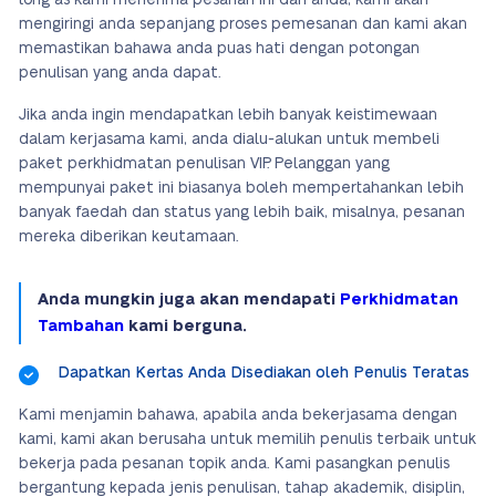
long as kami menerima pesanan ini dari anda, kami akan
mengiringi anda sepanjang proses pemesanan dan kami akan
memastikan bahawa anda puas hati dengan potongan
penulisan yang anda dapat.
Jika anda ingin mendapatkan lebih banyak keistimewaan
dalam kerjasama kami, anda dialu-alukan untuk membeli
paket perkhidmatan penulisan VIP. Pelanggan yang
mempunyai paket ini biasanya boleh mempertahankan lebih
banyak faedah dan status yang lebih baik, misalnya, pesanan
mereka diberikan keutamaan.
Anda mungkin juga akan mendapati
Perkhidmatan
Tambahan
kami berguna.
Dapatkan Kertas Anda Disediakan oleh Penulis Teratas
Kami menjamin bahawa, apabila anda bekerjasama dengan
kami, kami akan berusaha untuk memilih penulis terbaik untuk
bekerja pada pesanan topik anda. Kami pasangkan penulis
bergantung kepada jenis penulisan, tahap akademik, disiplin,