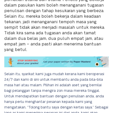
dalam pasukan kami boleh menanganani tugasan
penulisan dengan tahap kesukaran yang berbeza.
Selain itu, mereka boleh bekerja dalam keadaan
tekanan, jadi menanganani tempoh masa yang
sempit tidak akan menjadi masalah untuk mereka.
Tidak kira sama ada tugasan anda akan tamat
dalam dua belas jam, dua puluh empat jam, atau
empat jam – anda pasti akan menerima bantuan
yang betul.
Selain itu, syarikat kami juga mudah kerana kami beroperasi
24/7 dan kami di sini untuk membantu anda pada bila-bila
masa hari atau malam. Pilihan ini adalah aset yang bernilai
bagi pelanggan tanpa mengira zon masa mereka tinggal.
Untuk mendapatkan bantuan dengan penulisan anda, anda
hanya perlu menghantar pesanan kepada kami yang
mengatakan, “Tolong bantu saya dengan kertas saya.” Sebagai