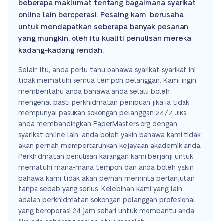
beberapa maklumat tentang bagaimana syarikat
online lain beroperasi. Pesaing kami berusaha
untuk mendapatkan seberapa banyak pesanan
yang mungkin, oleh itu kualiti penulisan mereka
kadang-kadang rendah.
Selain itu, anda perlu tahu bahawa syarikat-syarikat ini
tidak mematuhi semua tempoh pelanggan. Kami ingin
memberitahu anda bahawa anda selalu boleh
mengenal pasti perkhidmatan penipuan jika ia tidak
mempunyai pasukan sokongan pelanggan 24/7. Jika
anda membandingkan PaperMasters.org dengan
syarikat online lain, anda boleh yakin bahawa kami tidak
akan pernah mempertaruhkan kejayaan akademik anda.
Perkhidmatan penulisan karangan kami berjanji untuk
mematuhi mana-mana tempoh dan anda boleh yakin
bahawa kami tidak akan pernah meminta perlanjutan
tanpa sebab yang serius. Kelebihan kami yang lain
adalah perkhidmatan sokongan pelanggan profesional
yang beroperasi 24 jam sehari untuk membantu anda