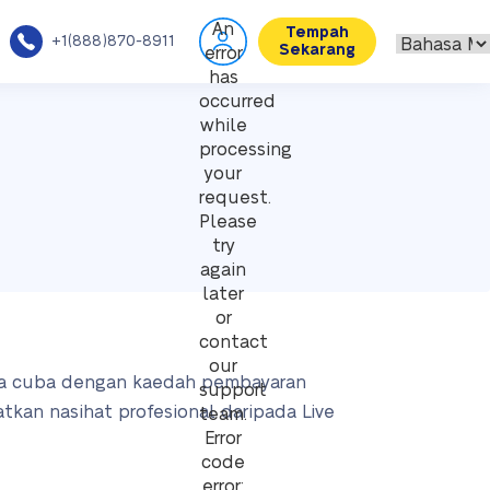
An
Tempah
+1(888)870-8911
Sekarang
error
has
occurred
while
processing
your
request.
Please
try
again
later
or
contact
our
ila cuba dengan kaedah pembayaran
support
kan nasihat profesional daripada Live
team.
Error
code
error: