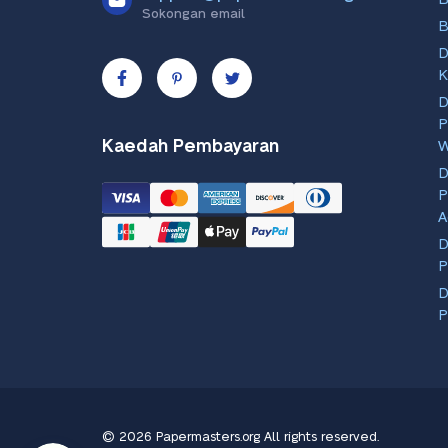
Sokongan email
B
D
K
D
P
Kaedah Pembayaran
D
P
A
D
P
D
P
© 2026 Papermasters.org
All rights reserved.