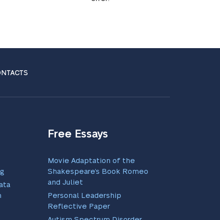
NTACTS
Free Essays
Movie Adaptation of the
g
Shakespeare’s Book Romeo
and Juliet
atan
n
Personal Leadership
Reflective Paper
Autism Spectrum Disorder