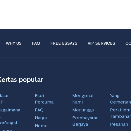
WHY US
FAQ
FREE ESSAYS
VIP SERVICES
CO
Kertas popular
kaun
Esei
Mengenai
Yang
IP
Percuma
Kami
Cemerlan
agaimana
FAQ
Menunggu
Perkhidm
a
Tambaha
Harga
Pembayaran
erfungsi
Berjaya
Pesanan
Home –
anner