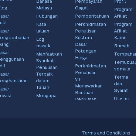
Bahasa
Pembayaran
Profil
log
Melayu
Gagal
Program
asar
Hubungan
Pemberitahuan
Afiliat
uki
Kata
Perkhidmatan
Program
asar
laluan
Penulisan
Afiliat
engembalian
Kustom:
Kami
Log
Wang
Dasar
masuk
Rumah
Potongan
asar
Manfaatkan
Tempaha
Harga
enggunaan
Syarikat
Temubual
dil
Perkhidmatan
Penulisan
semula
Penulisan
asar
Terbaik
Terma
VIP
enghantaran
dalam
dan
Menawarkan
Talian!
asar
Syarat
Bantuan
rivasi
Mengapa
Ulasan
Penulisan
Kami
Terms and Conditions