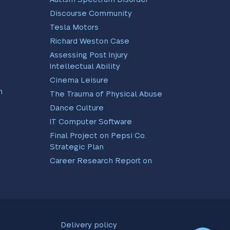
Discourse Community
Tesla Motors
Richard Weston Case
Assessing Post Injury
Intellectual Ability
Cinema Leisure
n
The Trauma of Physical Abuse
Dance Culture
IT Computer Software
Final Project on Pepsi Co.
Strategic Plan
Career Research Report on
EBay and Amazon
Scientific Method As Applied
To Real Life Instances
RR Analysis Paper
Professional Development
Delivery policy