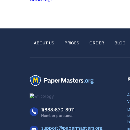
ABOUT US
PRICES
ORDER
BLOG
A
V
B
1(888)870-8911
i
Nombor percuma
b
support@papermasters.org
B