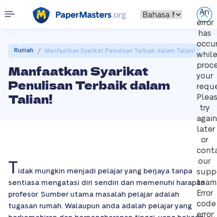
An
error
has
occu
/
Rumah
Manfaatkan Syarikat Penulisan Terbaik dalam Talian!
whil
proc
Manfaatkan Syarikat
your
Penulisan Terbaik dalam
reque
Talian!
Plea
try
again
later
or
cont
our
T
idak mungkin menjadi pelajar yang berjaya tanpa
supp
team
sentiasa mengatasi diri sendiri dan memenuhi harapan
Error
profesor. Sumber utama masalah pelajar adalah
code
tugasan rumah. Walaupun anda adalah pelajar yang
error: