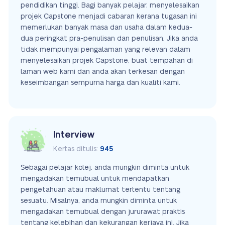
pendidikan tinggi. Bagi banyak pelajar, menyelesaikan
projek Capstone menjadi cabaran kerana tugasan ini
memerlukan banyak masa dan usaha dalam kedua-
dua peringkat pra-penulisan dan penulisan. Jika anda
tidak mempunyai pengalaman yang relevan dalam
menyelesaikan projek Capstone, buat tempahan di
laman web kami dan anda akan terkesan dengan
keseimbangan sempurna harga dan kualiti kami.
Interview
Kertas ditulis:
945
Sebagai pelajar kolej, anda mungkin diminta untuk
mengadakan temubual untuk mendapatkan
pengetahuan atau maklumat tertentu tentang
sesuatu. Misalnya, anda mungkin diminta untuk
mengadakan temubual dengan jururawat praktis
tentang kelebihan dan kekurangan kerjaya ini. Jika