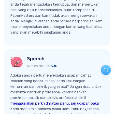
anda telah mengadakan temubual dan memerlukan
esei yang baik berdasarkannya, buat tempahan di
PaperMasters dan kami tidak akan mengecewakan
anda. Mengikuti arahan anda secara berperincian, kami
akan menyediakan anda dengan kertas yang luar biasa
yang akan melebihi jangkauan anda!
Speech
Kertas ditulis:
630
Adakah anda perlu menyediakan ucapan tamat
sekolah yang hebat tetapi anda kekurangan
kemahiran dan teknik yang sesuai? Jangan risau untuk
meminta bantuan profesional kerana bahkan
pemimpin politik dan aktivis profesional aktif
menggunakan perkhidmatan penulisan ucapan pakar
.
Kami menjamin bahawa pakar kami tahu bagaimana