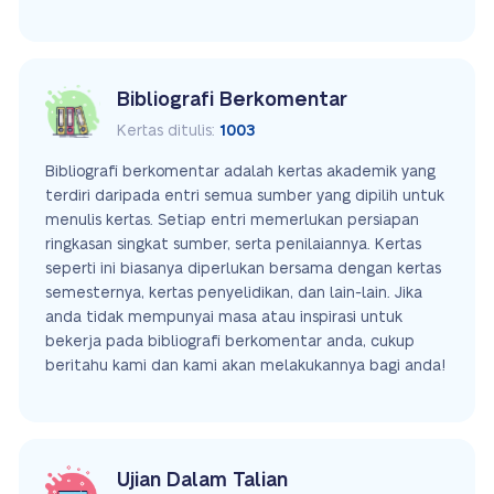
Bibliografi Berkomentar
Kertas ditulis:
1003
Bibliografi berkomentar adalah kertas akademik yang
terdiri daripada entri semua sumber yang dipilih untuk
menulis kertas. Setiap entri memerlukan persiapan
ringkasan singkat sumber, serta penilaiannya. Kertas
seperti ini biasanya diperlukan bersama dengan kertas
semesternya, kertas penyelidikan, dan lain-lain. Jika
anda tidak mempunyai masa atau inspirasi untuk
bekerja pada bibliografi berkomentar anda, cukup
beritahu kami dan kami akan melakukannya bagi anda!
Ujian Dalam Talian