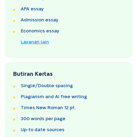
APA essay
Admission essay
Economics essay
Layanan lain
Butiran Kertas
Single/Double spacing
Plagiarism and AI free writing
Times New Roman 12 pt.
300 words per page
Up-to date sources