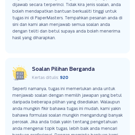
dijawab secara terperinci. Tidak kira jenis soalan, anda
boleh mendapatkan bantuan berkualiti tinggi untuk
tugas ini di PaperMasters. Tempahkan pesanan anda di
sini dan kami akan menjawab semua soalan anda
dengan teliti dan betul supaya anda boleh menerima
hasil yang diharapkan.
Soalan Pilihan Berganda
Kertas ditulis:
920
Seperti namanya, tugas ini memerlukan anda untuk
menjawab soalan dengan memilih jawapan yang betul
daripada beberapa pilihan yang disediakan. Walaupun
anda mungkin fikir bahawa tugas ini mudah, kami yakin
bahawa formulasi soalan mungkin mengandungi banyak
perosak. Jika anda tidak yakin tentang pengetahuan
anda mengenai topik tugas, lebih baik anda mencari