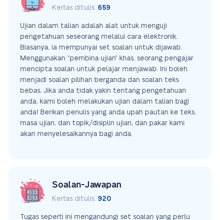
Kertas ditulis:
659
Ujian dalam talian adalah alat untuk menguji
pengetahuan seseorang melalui cara elektronik.
Biasanya, ia mempunyai set soalan untuk dijawab.
Menggunakan “pembina ujian” khas, seorang pengajar
mencipta soalan untuk pelajar menjawab. Ini boleh
menjadi soalan pilihan berganda dan soalan teks
bebas. Jika anda tidak yakin tentang pengetahuan
anda, kami boleh melakukan ujian dalam talian bagi
anda! Berikan penulis yang anda upah pautan ke teks,
masa ujian, dan topik/disiplin ujian, dan pakar kami
akan menyelesaikannya bagi anda.
Soalan-Jawapan
Kertas ditulis:
920
Tugas seperti ini mengandungi set soalan yang perlu