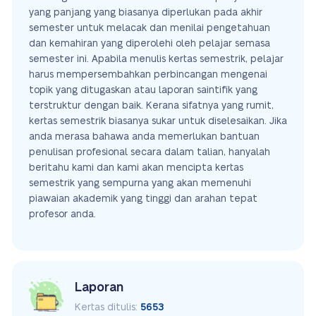
yang panjang yang biasanya diperlukan pada akhir
semester untuk melacak dan menilai pengetahuan
dan kemahiran yang diperolehi oleh pelajar semasa
semester ini. Apabila menulis kertas semestrik, pelajar
harus mempersembahkan perbincangan mengenai
topik yang ditugaskan atau laporan saintifik yang
terstruktur dengan baik. Kerana sifatnya yang rumit,
kertas semestrik biasanya sukar untuk diselesaikan. Jika
anda merasa bahawa anda memerlukan bantuan
penulisan profesional secara dalam talian, hanyalah
beritahu kami dan kami akan mencipta kertas
semestrik yang sempurna yang akan memenuhi
piawaian akademik yang tinggi dan arahan tepat
profesor anda.
Laporan
Kertas ditulis:
5653