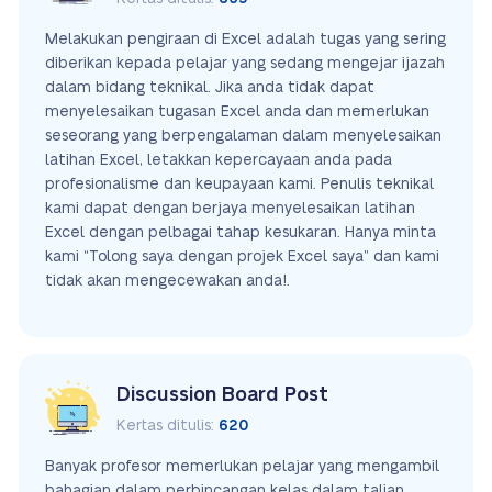
Melakukan pengiraan di Excel adalah tugas yang sering
diberikan kepada pelajar yang sedang mengejar ijazah
dalam bidang teknikal. Jika anda tidak dapat
menyelesaikan tugasan Excel anda dan memerlukan
seseorang yang berpengalaman dalam menyelesaikan
latihan Excel, letakkan kepercayaan anda pada
profesionalisme dan keupayaan kami. Penulis teknikal
kami dapat dengan berjaya menyelesaikan latihan
Excel dengan pelbagai tahap kesukaran. Hanya minta
kami “Tolong saya dengan projek Excel saya” dan kami
tidak akan mengecewakan anda!.
Discussion Board Post
Kertas ditulis:
620
Banyak profesor memerlukan pelajar yang mengambil
bahagian dalam perbincangan kelas dalam talian