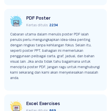
PDF Poster
Kertas ditulis:
2234
Cabaran utama dalam menulis poster PDF ialah
penulis perlu mengungkapkan idea-idea penting
dengan ringkas tanpa kehilangan fokus. Selain itu,
seperti poster PPT, bahagian ini memerlukan
penggunaan pelbagai carta, graf, jadual, dan bahan
visual lain. Jika anda tidak tahu bagaimana untuk
mencipta poster PDF, jangan ragu untuk menghubungi
kami sekarang dan kami akan menyelesaikan masalah
anda.
Excel Exercises
Kertas ditulis:
869