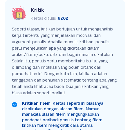
Kritik
Kertas ditulis:
6202
Seperti ulasan, kritikan bertujuan untuk menganalisis
kerja tertentu yang menjelaskan motivasi dan
argument penulis. Apabila menulis kritikan, penulis
perlu menjelaskan apa yang dikatakan dalam
artikel/filem/buku, dsb. dan bagaimana ia dikatakan.
Selain itu, penulis perlu memberitahu isu-isu yang
disimpang dan implikasi yang boleh ditarik dari
pemerhatian ini. Dengan kata lain, kritikan adalah
tanggapan dan penilaian sistematik tentang apa yang
telah anda lihat atau baca. Dua jenis kritikan yang
biasa adalah seperti berikut:
Kritikan filem
. Kertas seperti ini biasanya
dikelirukan dengan ulasan filem. Namun,
manakala ulasan filem mengungkapkan
pendapat peribadi penulis tentang filem,
kritikan filem mengkritik cara utama