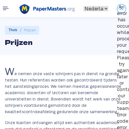
An
error
has
occu
/
Thuis
Prijzen
whil
proc
Prijzen
your
reque
Plea
try
W
again
e nemen onze vaste schrijvers pas in dienst na grondig
later
testen. Hun referenties worden ook gecontroleerd tijdens
or
het aanstellingsproces. We nemen meestal gepensioneerde
cont
academici, docenten of lectoren van beroemde
our
universiteiten in dienst. Bovendien wordt het werk van onze
supp
schrijvers voortdurend gemonitord door de
team
kwaliteitscontroleafdeling gedurende onze samenwerking.
Error
code
Onze klanten ontvangen altijd een authentiek academisch
error: