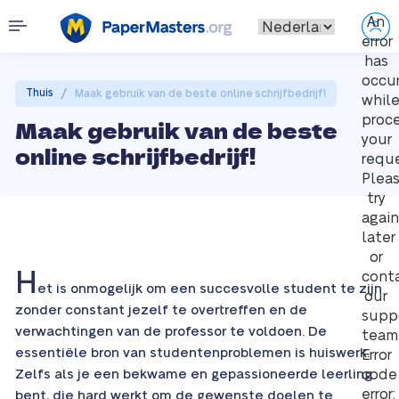
An
error
has
occu
/
Thuis
Maak gebruik van de beste online schrijfbedrijf!
whil
proc
Maak gebruik van de beste
your
online schrijfbedrijf!
reque
Plea
try
again
later
or
H
cont
et is onmogelijk om een succesvolle student te zijn
our
zonder constant jezelf te overtreffen en de
supp
verwachtingen van de professor te voldoen. De
team
essentiële bron van studentenproblemen is huiswerk.
Error
Zelfs als je een bekwame en gepassioneerde leerling
code
error:
bent, die hard werkt om de gewenste doelen te