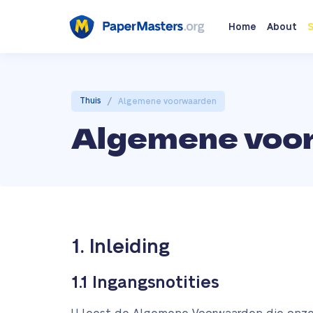
Home
About
S
/
Thuis
Algemene voorwaarden
Algemene voo
1. Inleiding
1.1 Ingangsnotities