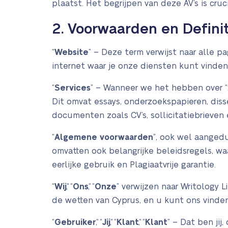
plaatst. Het begrijpen van deze AV’s is cru
2. Voorwaarden en Definit
“
Website
” – Deze term verwijst naar alle p
internet waar je onze diensten kunt vinden 
“
Services
” – Wanneer we het hebben over “S
Dit omvat essays, onderzoekspapieren, diss
documenten zoals CV’s, sollicitatiebrieven
“
Algemene voorwaarden
”, ook wel aangedu
omvatten ook belangrijke beleidsregels, waa
eerlijke gebruik en Plagiaatvrije garantie.
“
Wij
“, “
Ons
“, “
Onze
” verwijzen naar Writology L
de wetten van Cyprus, en u kunt ons vinden
“
Gebruiker
“, “
Jij
“, “
Klant
“, “
Klant
” – Dat ben ji