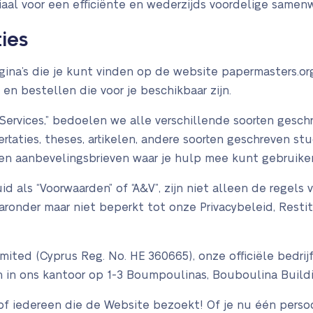
ciaal voor een efficiënte en wederzijds voordelige samen
ies
agina’s die je kunt vinden op de website papermasters.or
en bestellen die voor je beschikbaar zijn.
ervices,” bedoelen we alle verschillende soorten geschr
ertaties, theses, artikelen, andere soorten geschreven s
 en aanbevelingsbrieven waar je hulp mee kunt gebruike
id als “Voorwaarden” of “A&V”, zijn niet alleen de regels
ronder maar niet beperkt tot onze Privacybeleid, Restit
imited (Cyprus Reg. No. HE 360665), onze officiële bedrij
 in ons kantoor op 1-3 Boumpoulinas, Bouboulina Building
j, of iedereen die de Website bezoekt! Of je nu één perso