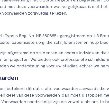
 samenwerking met u zullen regelen en begeleiden. Do
oord met deze voorwaarden, wat vergelijkbaar is met he
Voorwaarden zorgvuldig te lezen.
d (Cyprus Reg. No. HE 360665), geregistreerd op 1-3 Boum
site, papermasters.org, die schrijfdiensten en hulp bie
l zijn afgestemd op studenten en andere individuen die 
n en projecten. We bieden ook professionele schrijfdienst
ieden we ondersteuning voor uw studies; echter, we neme
aarden
iken, betekent dit dat u alle voorwaarden aanvaardt di
 een deel van deze Voorwaarden, dan moet u stoppen m
 Voorwaarden noodzakelijk zijn om zowel u als ons te 