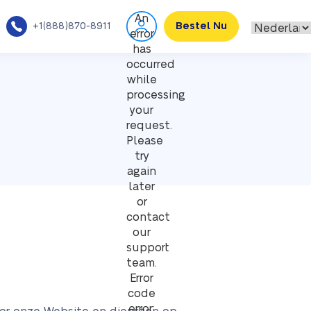
An
+1(888)870-8911
Bestel Nu
error
has
occurred
while
processing
your
request.
Please
try
again
later
or
contact
our
support
team.
Error
code
error: