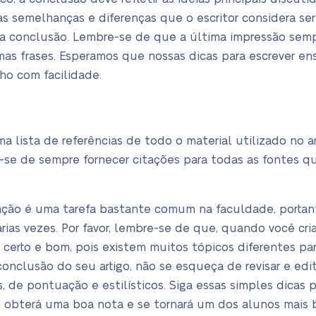
as semelhanças e diferenças que o escritor considera ser
a conclusão. Lembre-se de que a última impressão sempr
timas frases. Esperamos que nossas dicas para escrever e
ho com facilidade.
 lista de referências de todo o material utilizado no art
-se de sempre fornecer citações para todas as fontes qu
ção é uma tarefa bastante comum na faculdade, portant
árias vezes. Por favor, lembre-se de que, quando você cri
 certo e bom, pois existem muitos tópicos diferentes p
conclusão do seu artigo, não se esqueça de revisar e edit
is, de pontuação e estilísticos. Siga essas simples dicas 
 obterá uma boa nota e se tornará um dos alunos mais 