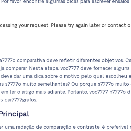
or favor, encontre algumas dicas para escrever ensaios
cessing your request. Please try again later or contact 
7777o comparativa deve refletir diferentes objetivos. C
ja comparar. Nesta etapa, voc7777 deve fornecer alguns
7 deve dar uma dica sobre o motivo pelo qual escolheu e
es s7777o muito semelhantes? Ou porque s7777o muito d
o em ler o artigo mais adiante. Portanto, voc7777 n7777o
s par7777grafos.
Principal
r uma redação de comparação e contraste, é preferível q