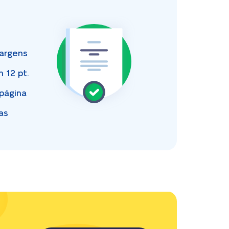
argens
an
12 pt.
 página
as