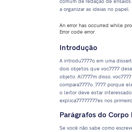
comum de redação de ensaios. P
a organizar as ideias no papel.
An error has occurred while pro
Error code error:
Introdução
A introdu7777o em uma disserta
dois objetos que voc7777 dese
objeto. Al7777m disso, voc777
compara7777o. 7777 porque el
o leitor deve estar interessad
explica77777777es nos primeiro
Parágrafos do Corpo 
Se você não sabe como escreve