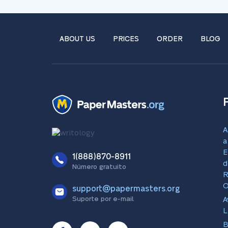
ABOUT US
PRICES
ORDER
BLOG
A
a
E
1(888)870-8911
d
Número gratuito
R
O
support@papermasters.org
Suporte por e-mail
A
L
B