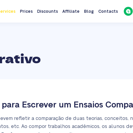
ervices
Prices
Discounts
Affiliate
Blog
Contacts
rativo
 para Escrever um Ensaios Compa
evem refletir a comparação de duas teorias, conceitos, n
ventos, etc. Ao compor trabalhos acadêmicos, os alunos 