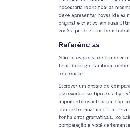
necessário identificar as mesm
deve apresentar novas ideias n
original e criativo em suas úl
você a produzir um bom trabal
Referências
Não se esqueça de fornecer uma
final do artigo. Também lembre
referências.
Escrever um ensaio de compara
escreverá esse tipo de artigo v
importante escolher um tópico
contraste. Finalmente, após a 
tenha erros gramaticais, lexica
comparação e você certamente