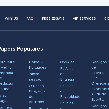
WHY US
FAQ
FREE ESSAYS
VIP SERVICES
CO
Papers Populares
proveite
Home –
Cookies
Serviços
 Melhor
Português
de
Política
mpresa
Escrita
Iniciar
de
e
VIP
sessão
Entrega
edação
Oferece
O Nosso
Política
nline!
Excelent
Programa
de
Ajuda de
viso
de
Privacidade
Escrita
egal
Afiliados
Política
Serviços
anners
Pagamento
de