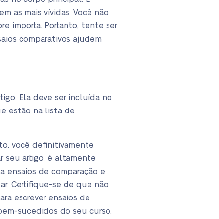
em as mais vívidas. Você não
e importa. Portanto, tente ser
nsaios comparativos ajudem
igo. Ela deve ser incluída no
e estão na lista de
o, você definitivamente
ar seu artigo, é altamente
ara ensaios de comparação e
ar. Certifique-se de que não
para escrever ensaios de
bem-sucedidos do seu curso.