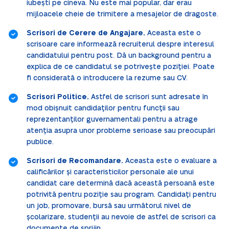
iubești pe cineva. Nu este mai popular, dar erau
mijloacele cheie de trimitere a mesajelor de dragoste.
Scrisori de Cerere de Angajare.
Aceasta este o
scrisoare care informează recruiterul despre interesul
candidatului pentru post. Dă un background pentru a
explica de ce candidatul se potrivește poziției. Poate
fi considerată o introducere la rezume sau CV.
Scrisori Politice.
Astfel de scrisori sunt adresate în
mod obișnuit candidaților pentru funcții sau
reprezentanților guvernamentali pentru a atrage
atenția asupra unor probleme serioase sau preocupări
publice.
Scrisori de Recomandare.
Aceasta este o evaluare a
calificărilor și caracteristicilor personale ale unui
candidat care determină dacă această persoană este
potrivită pentru poziție sau program. Candidați pentru
un job, promovare, bursă sau următorul nivel de
școlarizare, studenții au nevoie de astfel de scrisori ca
documente de sprijin.