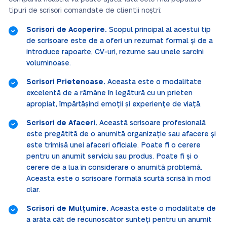
tipuri de scrisori comandate de clienții noștri:
Scrisori de Acoperire.
Scopul principal al acestui tip
de scrisoare este de a oferi un rezumat formal și de a
introduce rapoarte, CV-uri, rezume sau unele sarcini
voluminoase.
Scrisori Prietenoase.
Aceasta este o modalitate
excelentă de a rămâne în legătură cu un prieten
apropiat, împărtășind emoții și experiențe de viață.
Scrisori de Afaceri.
Această scrisoare profesională
este pregătită de o anumită organizație sau afacere și
este trimisă unei afaceri oficiale. Poate fi o cerere
pentru un anumit serviciu sau produs. Poate fi și o
cerere de a lua în considerare o anumită problemă.
Aceasta este o scrisoare formală scurtă scrisă în mod
clar.
Scrisori de Mulțumire.
Aceasta este o modalitate de
a arăta cât de recunoscător sunteți pentru un anumit