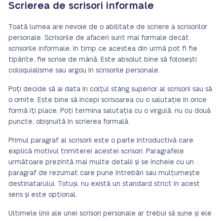
Scrierea de scrisori informale
Toată lumea are nevoie de o abilitate de scriere a scrisorilor
personale. Scrisorile de afaceri sunt mai formale decât
scrisorile informale, în timp ce acestea din urmă pot fi fie
tipărite, fie scrise de mână. Este absolut bine să folosești
coloquialisme sau argou în scrisorile personale.
Poți decide să ai data în colțul stâng superior al scrisorii sau să
o omite. Este bine să începi scrisoarea cu o salutație în orice
formă îți place. Poți termina salutația cu o virgulă, nu cu două
puncte, obișnuită în scrierea formală.
Primul paragraf al scrisorii este o parte introductivă care
explică motivul trimiterei acestei scrisori. Paragrafele
următoare prezintă mai multe detalii și se încheie cu un
paragraf de rezumat care pune întrebări sau mulțumește
destinatarului. Totuși, nu există un standard strict în acest
sens și este opțional.
Ultimele linii ale unei scrisori personale ar trebui să sune și ele