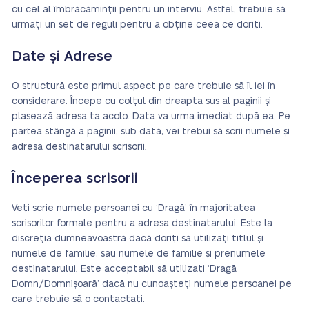
cu cel al îmbrăcăminții pentru un interviu. Astfel, trebuie să
urmați un set de reguli pentru a obține ceea ce doriți.
Date și Adrese
O structură este primul aspect pe care trebuie să îl iei în
considerare. Începe cu colțul din dreapta sus al paginii și
plasează adresa ta acolo. Data va urma imediat după ea. Pe
partea stângă a paginii, sub dată, vei trebui să scrii numele și
adresa destinatarului scrisorii.
Începerea scrisorii
Veți scrie numele persoanei cu ‘Dragă’ în majoritatea
scrisorilor formale pentru a adresa destinatarului. Este la
discreția dumneavoastră dacă doriți să utilizați titlul și
numele de familie, sau numele de familie și prenumele
destinatarului. Este acceptabil să utilizați ‘Dragă
Domn/Domnișoară’ dacă nu cunoașteți numele persoanei pe
care trebuie să o contactați.