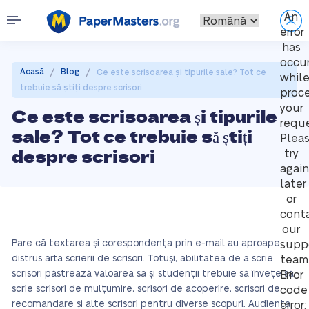
An
error
has
occu
/
/
Acasă
Blog
Ce este scrisoarea și tipurile sale? Tot ce
whil
trebuie să știți despre scrisori
proc
your
Ce este scrisoarea și tipurile
reque
sale? Tot ce trebuie să știți
Plea
despre scrisori
try
again
later
or
cont
our
Pare că textarea și corespondența prin e-mail au aproape
supp
distrus arta scrierii de scrisori. Totuși, abilitatea de a scrie
team
scrisori păstrează valoarea sa și studenții trebuie să învețe să
Error
scrie scrisori de mulțumire, scrisori de acoperire, scrisori de
code
recomandare și alte scrisori pentru diverse scopuri. Audiența
error: