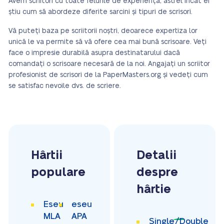
Avem scriitori cu toate felurile de experiență, astfel încât ei
știu cum să abordeze diferite sarcini și tipuri de scrisori.
Vă puteți baza pe scriitorii noștri, deoarece expertiza lor
unică le va permite să vă ofere cea mai bună scrisoare. Veți
face o impresie durabilă asupra destinatarului dacă
comandați o scrisoare necesară de la noi. Angajați un scriitor
profesionist de scrisori de la PaperMasters.org și vedeți cum
se satisfac nevoile dvs. de scriere.
Hârtii
Detalii
populare
despre
hârtie
Eseu
eseu
MLA
APA
Single/Double