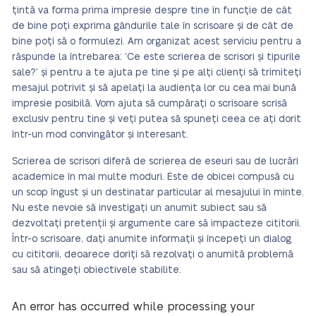
țintă va forma prima impresie despre tine în funcție de cât
de bine poți exprima gândurile tale în scrisoare și de cât de
bine poți să o formulezi. Am organizat acest serviciu pentru a
răspunde la întrebarea: ‘Ce este scrierea de scrisori și tipurile
sale?’ și pentru a te ajuta pe tine și pe alți clienți să trimiteți
mesajul potrivit și să apelați la audiența lor cu cea mai bună
impresie posibilă. Vom ajuta să cumpărați o scrisoare scrisă
exclusiv pentru tine și veți putea să spuneți ceea ce ați dorit
într-un mod convingător și interesant.
Scrierea de scrisori diferă de scrierea de eseuri sau de lucrări
academice
în mai multe moduri
.
Este de obicei compusă cu
un scop îngust și un destinatar particular al mesajului în minte.
Nu este nevoie să investigați un anumit subiect sau să
dezvoltați pretenții și argumente care să impacteze cititorii.
Într-o scrisoare, dați anumite informații și începeți un dialog
cu cititorii, deoarece doriți să rezolvați o anumită problemă
sau să atingeți obiectivele stabilite.
An error has occurred while processing your