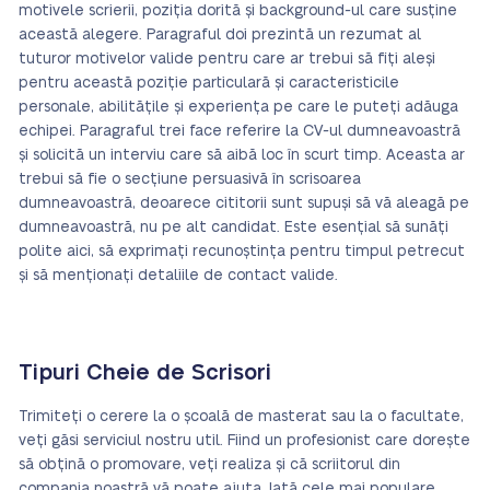
motivele scrierii, poziția dorită și background-ul care susține
această alegere. Paragraful doi prezintă un rezumat al
tuturor motivelor valide pentru care ar trebui să fiți aleși
pentru această poziție particulară și caracteristicile
personale, abilitățile și experiența pe care le puteți adăuga
echipei. Paragraful trei face referire la CV-ul dumneavoastră
și solicită un interviu care să aibă loc în scurt timp. Aceasta ar
trebui să fie o secțiune persuasivă în scrisoarea
dumneavoastră, deoarece cititorii sunt supuși să vă aleagă pe
dumneavoastră, nu pe alt candidat. Este esențial să sunăți
polite aici, să exprimați recunoștința pentru timpul petrecut
și să menționați detaliile de contact valide.
Tipuri Cheie de Scrisori
Trimiteți o cerere la o școală de masterat sau la o facultate,
veți găsi serviciul nostru util. Fiind un profesionist care dorește
să obțină o promovare, veți realiza și că scriitorul din
compania noastră vă poate ajuta. Iată cele mai populare