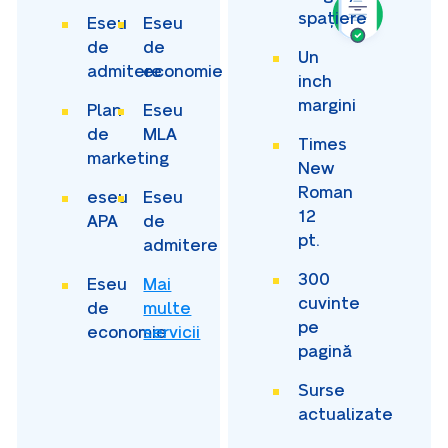
spațiere
Eseu
Eseu
de
de
Un
admitere
economie
inch
margini
Plan
Eseu
de
MLA
Times
marketing
New
Roman
eseu
Eseu
12
APA
de
pt.
admitere
300
Eseu
Mai
cuvinte
de
multe
pe
economie
servicii
pagină
Surse
actualizate