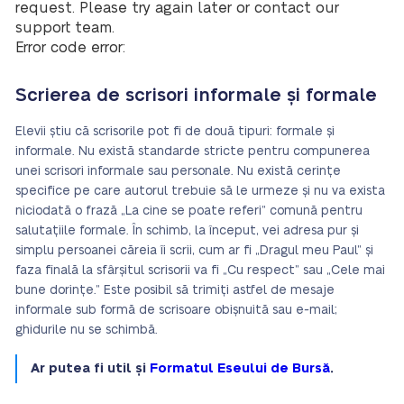
request. Please try again later or contact our
support team.
Error code error:
Scrierea de scrisori informale și formale
Elevii știu că scrisorile pot fi de două tipuri: formale și
informale. Nu există standarde stricte pentru compunerea
unei scrisori informale sau personale. Nu există cerințe
specifice pe care autorul trebuie să le urmeze și nu va exista
niciodată o frază „La cine se poate referi” comună pentru
salutațiile formale. În schimb, la început, vei adresa pur și
simplu persoanei căreia îi scrii, cum ar fi „Dragul meu Paul” și
faza finală la sfârșitul scrisorii va fi „Cu respect” sau „Cele mai
bune dorințe.” Este posibil să trimiți astfel de mesaje
informale sub formă de scrisoare obișnuită sau e-mail;
ghidurile nu se schimbă.
Ar putea fi util și
Formatul Eseului de Bursă
.