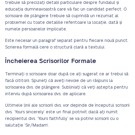
trebuie să precizați detalii particulare despre fundalul și
educația dumneavoastră care vă fac un candidat perfect. O
scrisoare de plângere trebuie să cuprindă un rezumat al
problemei cu toate detaliile referitoare la locație, dată și
numele persoanelor implicate.
Este necesar un paragraf separat pentru fiecare nouă punct.
Scrierea formală cere o structură clară a textului.
Încheierea Scrisorilor Formale
Terminați o scrisoare doar după ce ați sugerat ce ar trebui să
facă cititorii. Spuneți că aveți nevoie de un răspuns la
scrisoarea dvs. de plângere. Subliniați că veți aștepta pentru
interviu după scrisoarea dvs. de aplicare.
Ultimele linii ale scrisorii dvs. vor depinde de începutul scrisorii
dvs. ‘Yours sincerely’ este un final potrivit dacă ați numit
recipientul dvs. ‘Yours faithfully’ se va potrivi scrisorii cu o
salutație ‘Sir/Madam’.