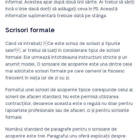
informal. Acestea apar după două linii sărite. Ar trebui să săriți
încă o linie dacă doriți să adăugați ceva în P.S. Această
informație suplimentară trebuie dată pe stânga.
Scrisori formale
Când vă întrebați Ce este scrisul de scrisori și tipurile
sale?, ar trebui să luați în considerare tipul de scrisori
formale. Ele urmează întotdeauna instrucțiuni stricte și un
anumit model. O scrisoare de acoperire este una dintre cele
mai solicitate scrisori formale pe care oamenii le folosesc
frecvent în viața lor de zi cu zi.
Formatul unei scrisori de acoperire tipice corespunde celui al
scrierii de afaceri standard. Nu este permisă utilizarea
contracțiilor, deoarece aceasta este o regulă nu doar pentru
rapoartele profesionale sau de afaceri, ci și pentru scrisorile
formale.
Numărul standard de paragrafe pentru o scrisoare de
acoperire este trei. Paragraful unu oferă explicații despre