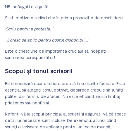
NB: adăugați o virgulă!
Stați motivele scriind clar în prima propoziție de deschidere:
‘Scriu pentru a protesta…’
‘Doresc să aplic pentru postul disponibil …’
Este o chestiune de importanță crucială să începeți
scrisoarea corespunzător!
Scopul și tonul scrisorii
Este necesară doar o scriere precisă în scrisorile formale. Este
esențial să alegeți tonul potrivit, deoarece trebuie să sunăți
polite, dar ferm și de afaceri. Nu este eficient niciun limbaj
prietenos sau neoficial.
Referiți-vă la scopul principal al scrierii și asigurați-vă că toate
detaliile necesare sunt incluse. De exemplu, atunci când
scrieți o scrisoare de aplicare pentru un loc de muncă,