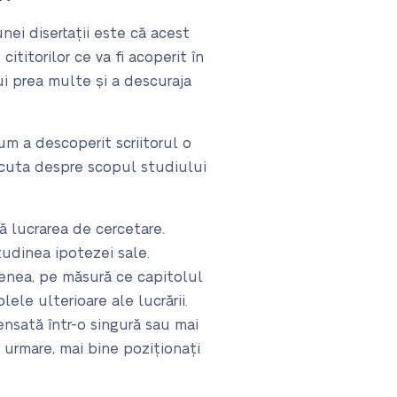
ei disertații este că acest
ititorilor ce va fi acoperit în
ui prea multe și a descuraja
um a descoperit scriitorul o
iscuta despre scopul studiului
ă lucrarea de cercetare.
tudinea ipotezei sale.
menea, pe măsură ce capitolul
ele ulterioare ale lucrării.
ensată într-o singură sau mai
in urmare, mai bine poziționați