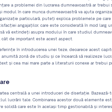
nțare a problemei din lucrarea dumneavoastră ar trebui s
și modul în care munca dumneavoastră va ajuta organizați
ganizație particulară, puteți explica problemele pe care 
isfacției angajaților, care este considerată în mod larg u
a să vă extindeți asupra modului în care studiul dumnea
ă cât de important este acest aspect.
eferințe în introducerea unei teze, deoarece acest capito
o anumită zonă de studiu și ce încearcă să realizeze lucr
text și cea mai mare parte a literaturii conexe ar trebui 
tare
artea centrală a unei introduceri de disertație. Bazează
 titlul lucrării tale. Combinarea acestor două elemente e
e solidă care este în același timp gestionabilă și intere