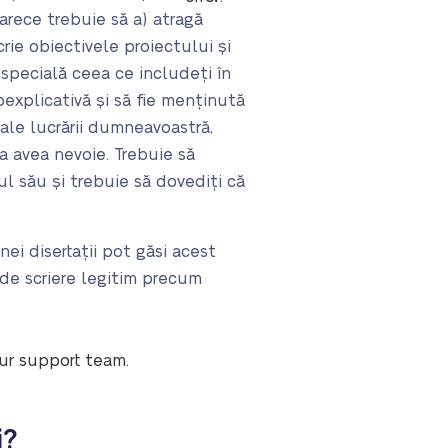
arece trebuie să a) atragă
rie obiectivele proiectului și
 specială ceea ce includeți în
toexplicativă și să fie menținută
 ale lucrării dumneavoastră,
ea avea nevoie. Trebuie să
l său și trebuie să dovediți că
nei disertații pot găsi acest
 de scriere legitim precum
our support team.
i?