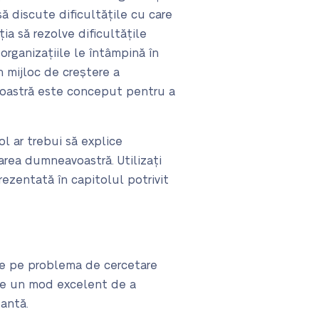
ă discute dificultățile cu care
a să rezolve dificultățile
organizațiile le întâmpină în
n mijloc de creștere a
voastră este conceput pentru a
l ar trebui să explice
area dumneavoastră. Utilizați
prezentată în capitolul potrivit
-te pe problema de cercetare
ste un mod excelent de a
santă.