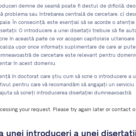
troduceri demne de seamă poate fi destul de dificilă, deo
ducă problema sau întrebarea centrală de cercetare, c) desc
ale. În consecință, este esențial să se acorde o atenție
sertații. O introducere a unei disertații trebuie să fie au
crie în această parte ce vor acoperi capitolele ulterioare
localiza ușor orice informații suplimentare de care ar put
dumneavoastră de cercetare este relevant pentru domeniu
entar în acest domeniu.
iență în doctorat care știu cum să scrie o introducere a u
tivul pentru care vă recomandăm să angajați un serviciu
juta să scrieți introducerea disertației dumneavoastră.
cessing your request. Please try again later or contact 
 unei introduceri a unei disertați