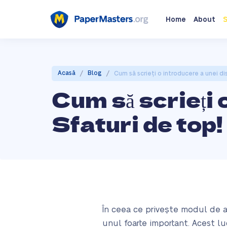
Home
About
S
/
/
Acasă
Blog
Cum să scrieți o introducere a unei dis
Cum să scrieți 
Sfaturi de top!
În ceea ce privește modul de a 
unul foarte important. Acest l