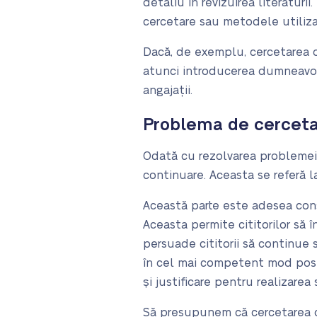
detaliu în revizuirea literatur
cercetare sau metodele utiliza
Dacă, de exemplu, cercetarea du
atunci introducerea dumneavoas
angajații.
Problema de cercet
Odată cu rezolvarea problemei 
continuare. Aceasta se referă l
Această parte este adesea cons
Aceasta permite cititorilor să
persuade cititorii să continue
în cel mai competent mod posib
și justificare pentru realizarea
Să presupunem că cercetarea du