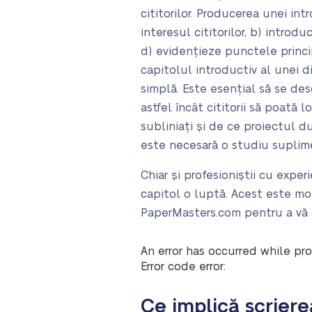
cititorilor. Producerea unei in
interesul cititorilor, b) intro
d) evidențieze punctele princip
capitolul introductiv al unei di
simplă. Este esențial să se des
astfel încât cititorii să poată 
subliniați și de ce proiectul 
este necesară o studiu suplim
Chiar și profesioniștii cu exper
capitol o luptă. Acest este mo
PaperMasters.com pentru a vă a
An error has occurred while pro
Error code error:
Ce implică scrierea