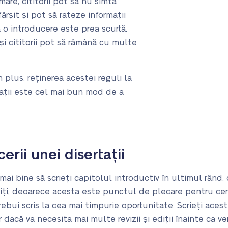
are, cititorii pot să nu simtă
ârșit și pot să rateze informații
ă o introducere este prea scurtă,
i cititorii pot să rămână cu multe
 plus, reținerea acestei reguli la
rtații este cel mai bun mod de a
rii unei disertații
mai bine să scrieți capitolul introductiv în ultimul rând
iți, deoarece acesta este punctul de plecare pentru cerc
rebui scris la cea mai timpurie oportunitate. Scrieți acest
r dacă va necesita mai multe revizii și ediții înainte ca ve