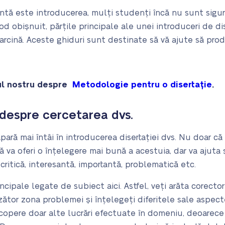
ntă este introducerea, mulți studenți încă nu sunt sigu
d obișnuit, părțile principale ale unei introduceri de dis
arcină. Aceste ghiduri sunt destinate să vă ajute să prod
olul nostru despre
Metodologie pentru o disertație
.
 despre cercetarea dvs.
pară mai întâi în introducerea disertației dvs. Nu doar că
 va oferi o înțelegere mai bună a acestuia, dar va ajuta și
critică, interesantă, importantă, problematică etc.
cipale legate de subiect aici. Astfel, veți arăta corectori
zător zona problemei și înțelegeți diferitele sale aspect
 acopere doar alte lucrări efectuate în domeniu, deoarece