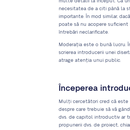
multe detalii la început. Ca urm
necesitatea de a citi până la sf
importante. În mod similar, dac
poate să nu acopere suficient ș
întrebări neclarificate.
Moderația este o bună lucru. În
scrierea introducerii unei dise
atrage atenția unui public.
Începerea introduce
Mulți cercetători cred că este 
despre care trebuie să vă gând
dvs. de capitol introductiv ar t
propunerii dvs. de proiect, chia