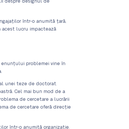
alii despre designul de
gajaților într-o anumită țară,
um acest lucru impactează
a enunțului problemei vine în
.
al unei teze de doctorat.
oastră. Cel mai bun mod de a
roblema de cercetare a lucrării
ema de cercetare oferă direcție
or într-o anumită organizație.