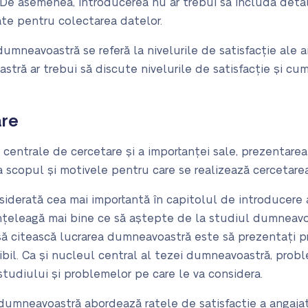
ii. De asemenea, introducerea nu ar trebui să includă det
te pentru colectarea datelor.
mneavoastră se referă la nivelurile de satisfacție ale an
tră ar trebui să discute nivelurile de satisfacție și c
are
centrale de cercetare și a importanței sale, prezentare
a scopul și motivele pentru care se realizează cercetarea
iderată cea mai importantă în capitolul de introducere 
 înțeleagă mai bine ce să aștepte de la studiul dumneav
 să citească lucrarea dumneavoastră este să prezentați p
il. Ca și nucleul central al tezei dumneavoastră, probl
 studiului și problemelor pe care le va considera.
mneavoastră abordează ratele de satisfacție a angajațil