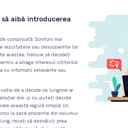
 să aibă introducerea
e complicată. Scriitorii mai
e rezultatele sau descoperirile lor
ate acestea, trebuie să decideți
entru a atrage interesul cititorilor
a cu informații irelevante sau
situația de a decide ce lungime ar
ertației dvs. și nu puteți decide
derare această regulă simplă. Un
 cinci la zece procente din volumul
 lung, riscați să dezvăluți prea