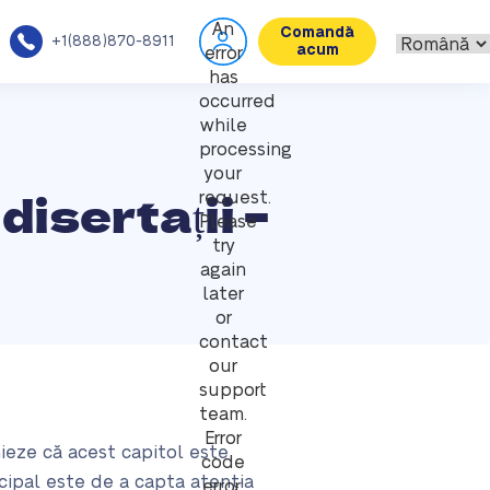
An
Comandă
+1(888)870-8911
acum
error
has
occurred
while
processing
your
disertații –
request.
Please
try
again
later
or
contact
our
support
team.
Error
nieze că acest capitol este
code
cipal este de a capta atenția
error: