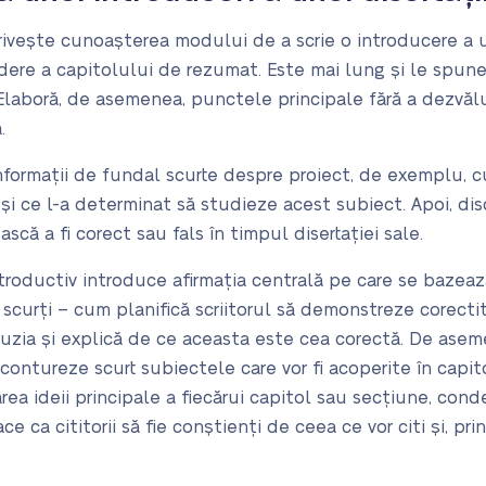
rivește cunoașterea modului de a scrie o introducere a un
dere a capitolului de rezumat. Este mai lung și le spune c
 Elaboră, de asemenea, punctele principale fără a dezvăl
.
nformații de fundal scurte despre proiect, de exemplu, c
 și ce l-a determinat să studieze acest subiect. Apoi, d
ască a fi corect sau fals în timpul disertației sale.
ntroductiv introduce afirmația centrală pe care se bazeaz
 scurți – cum planifică scriitorul să demonstreze corecti
uzia și explică de ce aceasta este cea corectă. De ase
contureze scurt subiectele care vor fi acoperite în capitol
a ideii principale a fiecărui capitol sau secțiune, cond
ce ca cititorii să fie conștienți de ceea ce vor citi și, pr