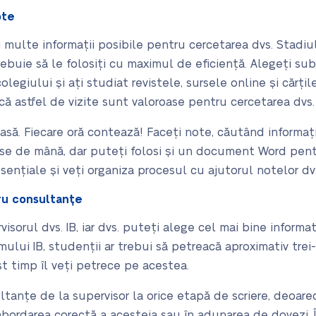
ote
i multe informații posibile pentru cercetarea dvs. Stadiu
rebuie să le folosiți cu maximul de eficiență. Alegeți su
olegiului și ați studiat revistele, sursele online și cărțil
că astfel de vizite sunt valoroase pentru cercetarea dvs.
asă. Fiecare oră contează! Faceți note, căutând informați
rise de mână, dar puteți folosi și un document Word pentr
ențiale și veți organiza procesul cu ajutorul notelor dv
tru consultanțe
visorul dvs. IB, iar dvs. puteți alege cel mai bine informa
lui IB, studenții ar trebui să petreacă aproximativ trei-c
t timp îl veți petrece pe acestea.
ltanțe de la supervisor la orice etapă de scriere, deoare
abordarea corectă a acesteia sau în adunarea de dovezi. În 