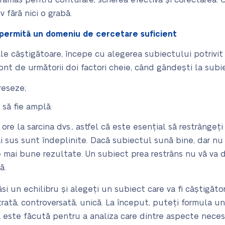
l rămas pentru conturare, scrierea efectivă și corectarea.
v fără nici o grabă.
 permită un domeniu de cercetare suficient
ale câștigătoare, începe cu alegerea subiectului potrivit
ont de următorii doi factori cheie, când gândești la subie
reseze;
să fie amplă.
re la sarcina dvs., astfel că este esențial să restrângeți
sus sunt îndeplinite. Dacă subiectul sună bine, dar nu 
e mai bune rezultate. Un subiect prea restrâns nu vă va 
ă.
si un echilibru și alegeți un subiect care va fi câștigăto
ată, controversată, unică. La început, puteți formula un 
 este făcută pentru a analiza care dintre aspecte necesi