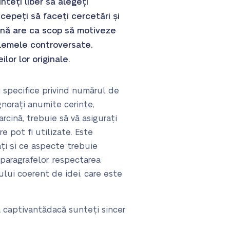
teți liber să alegeți
ncepeți să faceți cercetări și
nă are ca scop să motiveze
oblemele controversate,
lor lor originale.
i specifice privind numărul de
gnorați anumite cerințe,
rcină, trebuie să vă asigurați
e pot fi utilizate. Este
ați și ce aspecte trebuie
 paragrafelor, respectarea
ului coerent de idei, care este
ă captivantă
dacă sunteți sincer