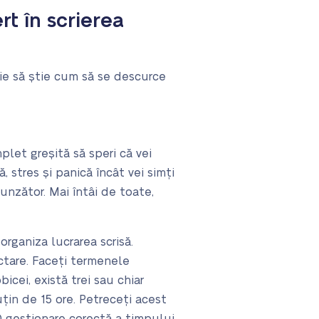
rt în scrierea
ie să știe cum să se descurce
plet greșită să speri că vei
 stres și panică încât vei simți
unzător. Mai întâi de toate,
rganiza lucrarea scrisă.
ctare. Faceți termenele
obicei,
există trei sau chiar
țin de 15 ore. Petreceți acest