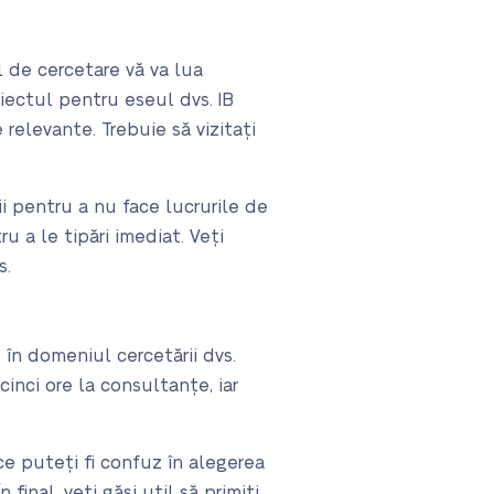
l de cercetare vă va lua
biectul pentru eseul dvs. IB
e relevante. Trebuie să vizitați
i pentru a nu face lucrurile de
u a le tipări imediat. Veți
s.
t în domeniul cercetării dvs.
inci ore la consultanțe, iar
ce puteți fi confuz în alegerea
final, veți găsi util să primiți