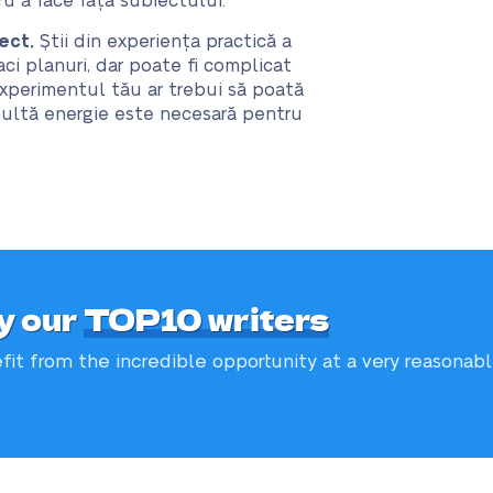
ru a face față subiectului.
iect.
Știi din experiența practică a
aci planuri, dar poate fi complicat
Experimentul tău ar trebui să poată
multă energie este necesară pentru
y our
TOP10 writers
fit from the incredible
opportunity at a very reasonab