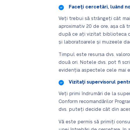
Faceți cercetări, luând n
Veți trebui să strângeți cât ma
aproximativ 20 de ore, așa că t
după ce ați vizitat biblioteca c
și laboratoarele și muzeele da
Timpul este resursa dvs. valoro
două ori. Notele dvs. pot fi sc
evidenția aspectele cele mai es
Vizitați supervisorul pen
Veți primi îndrumări de la super
Conform recomandărilor Programu
dvs. puteți decide cât din aces
Vă este permis să primiți consu
unei întrebări de cercetare, în 