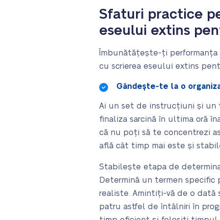
Sfaturi practice p
eseului extins pen
Îmbunătățește-ți performanța 
cu scrierea eseului extins pent
Gândește-te la o organiz
Ai un set de instrucțiuni și un
finaliza sarcină în ultima oră 
că nu poți să te concentrezi a
află cât timp mai este și stab
Stabilește etapa de determinare
Determină un termen specific p
realiste. Amintiți-vă de o dată 
patru astfel de întâlniri în pro