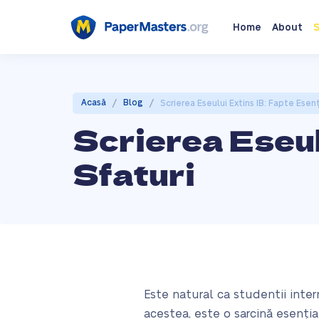
Home
About
S
/
/
Acasă
Blog
Scrierea Eseului Extins IB: Fapte Esenț
Scrierea Eseulu
Sfaturi
Este natural ca studentii inter
acestea, este o sarcină esenți