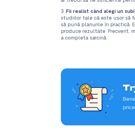
ar trebui să fie suficiente pent
Fii realist când alegi un sub
studiilor tale că este ușor să f
să pună planurile în practică. 
produce rezultate. Frecvent, 
a completa sarcină.
Tr
Bene
price