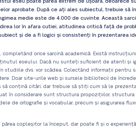
estui eseu poate părea extrem de ușoară, deoarece sun
telor aprobate. După ce ați ales subiectul, trebuie să î
ngimea medie este de 4.000 de cuvinte. Această sarci
irea lor în afara cutiei, atitudinea critică față de pr
ubiect și de a fi logici și consistenți în prezentarea idei
e, completând orice sarcină academică. Există instrucțiun
onținutul eseului. Dacă nu sunteți suficient de atenti și i
n studiile dvs. vor scădea. Colectând informații pentru sa
re. Doar site-urile web și sursele bibliotecii de încreder
 să conțină citări, dar trebuie să știți cum să le prezent
uat în considerare sunt
structura propozițiilor, structura
dele de ortografie și vocabular, precum și asigurarea flux
părea copleșitor la început, dar poate fi și o experienț