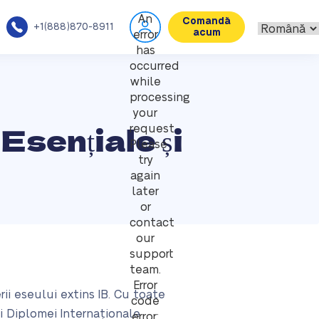
An
Comandă
+1(888)870-8911
acum
error
has
occurred
while
processing
your
Esențiale și
request.
Please
try
again
later
or
contact
our
support
team.
Error
ii eseului extins IB. Cu toate
code
i Diplomei Internaționale
error: