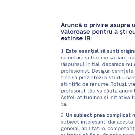
Aruncă o privire asupra 
valoroase pentru a ști c
extinse IB:
Este esențial să sunți origin
cercetare și trebuie să cauți ră
răspunsul inițial, deoarece nu e
profesionist. Desigur, cerințel
tine să prezintezi o studiu car
științific de renume. Totuși, vr
profesorul tău va căuta anumit
Astfel, atitudinea și inițiativa 
ta.
Un subiect prea complicat n
subiect interesant, dar acesta n
general, abilitățile, competen