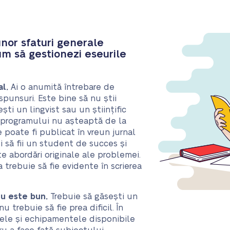
unor sfaturi generale
um să gestionezi eseurile
al.
Ai o anumită întrebare de
spunsuri. Este bine să nu știi
ști un lingvist sau un științific
e programului nu așteaptă de la
e poate fi publicat în vreun jurnal
ei să fii un student de succes și
e abordări originale ale problemei.
ta trebuie să fie evidente în scrierea
u este bun.
Trebuie să găsești un
u trebuie să fie prea dificil. În
țele și echipamentele disponibile