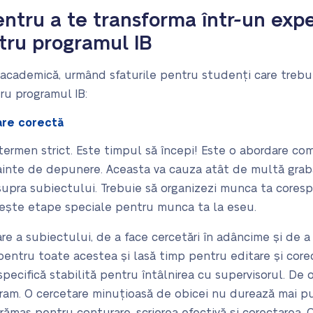
entru a te transforma într-un expe
tru programul IB
academică, urmând sfaturile pentru studenți care trebu
ru programul IB:
are corectă
 termen strict. Este timpul să începi! Este o abordare com
înainte de depunere. Aceasta va cauza atât de multă grabă,
supra subiectului. Trebuie să organizezi munca ta coresp
ilește etape speciale pentru munca ta la eseu.
 a subiectului, de a face cercetări în adâncime și de a o
entru toate acestea și lasă timp pentru editare și core
specifică stabilită pentru întâlnirea cu supervisorul. De 
gram
. O cercetare minuțioasă de obicei nu durează mai pu