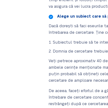
timp eficient și folosiți timpu
va asigura că vei lucra producti
Alege un subiect care să
Dacă dorești să faci eseurile t
întrebarea de cercetare. Ține c
Subiectul trebuie să te inte
Domnia de cercetare trebuie 
Veți petrece aproximativ 40 de o
ambele cerințe menționate mai 
puțin probabil să obțineți cel
cercetare de amploare necesar
De aceea, faceți efortul de a gă
întrebare de cercetare concentr
restrângeți după ce cercetarea