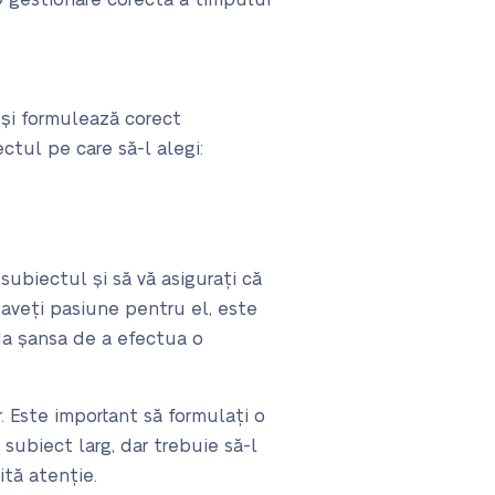
 O gestionare corectă a timpului
 și formulează corect
ctul pe care să-l alegi:
 subiectul și să vă asigurați că
aveți pasiune pentru el, este
da șansa de a efectua o
r. Este important să formulați o
subiect larg, dar trebuie să-l
tă atenție.