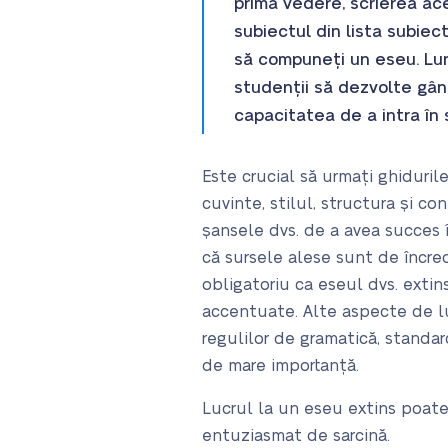
prima vedere, scrierea ac
subiectul din lista subiec
să compuneți un eseu. Lu
studenții să dezvolte gând
capacitatea de a intra în s
Este crucial să urmați ghiduril
cuvinte, stilul, structura și c
șansele dvs. de a avea succes î
că sursele alese sunt de încrede
obligatoriu ca eseul dvs. extins
accentuate.
Alte aspecte de l
regulilor de gramatică, standar
de mare importanță.
Lucrul la un eseu extins poate 
entuziasmat de sarcină.