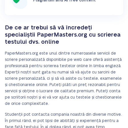
Plagiarism and AI free content
De ce ar trebui să vă încredeți
specialiștii PaperMasters.org cu scrierea
testului dvs. online
PaperMasters.org este unul dintre numeroasele servicii de
scriere personalizată disponibile pe web care oferă asistență
profesională pentru scrierea testelor online în limba engleză.
Experții noștri sunt gata nu numai să vă ajute cu sarcini de
scriere personalizată, ci și să vă asiste cu testele, examenele
și chestionarele online. Puteți plăti un preț rezonabil pentru
servicii și obține o lucrare de calitate premium. Puteți conta
pe scriitorii noștri și ei vă vor ajuta cu testele și chestionarele
de orice complexitate.
Studenții pot contacta compania noastră din diverse motive.
În primul rând, ei pot lipsi de abilități și experiență pentru a
face față testului. În al doilea rând, ei pot avea timp