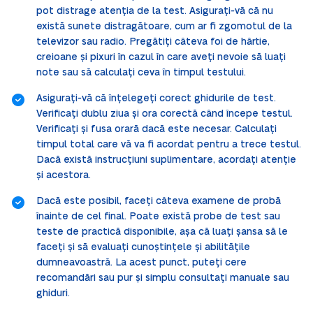
pot distrage atenția de la test.
Asigurați-vă că nu
există sunete distragătoare, cum ar fi zgomotul de la
televizor sau radio.
Pregătiți câteva foi de hârtie,
creioane și pixuri în cazul în care aveți nevoie să luați
note sau să calculați ceva în timpul testului.
Asigurați-vă că înțelegeți corect ghidurile de test.
Verificați dublu ziua și ora corectă când începe testul.
Verificați și fusa orară dacă este necesar. Calculați
timpul total care vă va fi acordat pentru a trece testul.
Dacă există instrucțiuni suplimentare, acordați atenție
și acestora.
Dacă este posibil, faceți câteva examene de probă
înainte de cel final. Poate există probe de test sau
teste de practică disponibile, așa că luați șansa să le
faceți și să evaluați cunoștințele și abilitățile
dumneavoastră. La acest punct, puteți cere
recomandări sau pur și simplu consultați manuale sau
ghiduri.