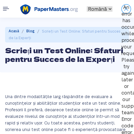
An
error
has
occu
/
/
Acasă
Blog
Scrieți un Test Online: Sfaturi pentru Succes
whil
de la Experți
proc
your
Scrieți un Test Online: Sfaturi
reque
pentru Succes de la Experți
Plea
try
again
later
or
cont
Una dintre modalitățile larg răspândite de evaluare a
our
cunoștințelor și abilităților studenților este un test online.
supp
Profesorii îl preferă, deoarece testele online le permit să
team
evalueze nivelul de cunoștințe al studenților într-un mod
Error
rapid și relativ ușor. Cu toate acestea, pentru studenți,
code
scrierea unui test online poate fi o experiență provocatoare
error: