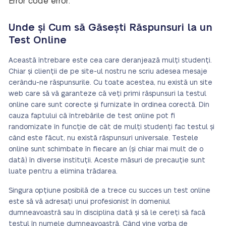
Error code error:
Unde și Cum să Găsești Răspunsuri la un
Test Online
Această întrebare este cea care deranjează mulți studenți.
Chiar și clienții de pe site-ul nostru ne scriu adesea mesaje
cerându-ne răspunsurile. Cu toate acestea, nu există un site
web care să vă garanteze că veți primi răspunsuri la testul
online care sunt corecte și furnizate în ordinea corectă. Din
cauza faptului că întrebările de test online pot fi
randomizate în funcție de cât de mulți studenți fac testul și
când este făcut, nu există răspunsuri universale. Testele
online sunt schimbate în fiecare an (și chiar mai mult de o
dată) în diverse instituții. Aceste măsuri de precauție sunt
luate pentru a elimina trădarea.
Singura opțiune posibilă de a trece cu succes un test online
este să vă adresați unui profesionist în domeniul
dumneavoastră sau în disciplina dată și să le cereți să facă
testul în numele dumneavoastră. Când vine vorba de