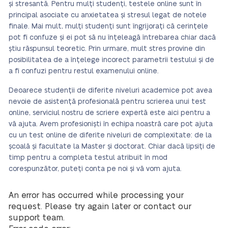
și stresantă. Pentru mulți studenți, testele online sunt în
principal asociate cu anxietatea și stresul legat de notele
finale. Mai mult, mulți studenți sunt îngrijorați că cerințele
pot fi confuze și ei pot să nu înțeleagă întrebarea chiar dacă
știu răspunsul teoretic. Prin urmare, mult stres provine din
posibilitatea de a înțelege incorect parametrii testului și de
a fi confuzi pentru restul examenului online.
Deoarece studenții de diferite niveluri academice pot avea
nevoie de asistență profesională pentru scrierea unui test
online, serviciul nostru de scriere expertă este aici pentru a
vă ajuta. Avem profesioniști în echipa noastră care pot ajuta
cu un test online de diferite niveluri de complexitate: de la
școală și facultate la Master și doctorat. Chiar dacă lipsiți de
timp pentru a completa testul atribuit în mod
corespunzător, puteți conta pe noi și vă vom ajuta.
An error has occurred while processing your
request. Please try again later or contact our
support team.