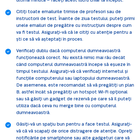
ultima minută – faceți acest lucru chiar la început.
Citiți toate emailurile trimise de profesori sau de
instructorii de test. Înainte de ziua testului, puteți primi
unele emailuri de pregătire cu instrucțiuni despre cum
va fi testul. Asigurați-vă că le citiți cu atenție pentru a
ști ce să vă așteptați în proces.
Verificați dublu dacă computerul dumneavoastră
funcționează corect. Nu există nimic mai rău decât
când computerul dumneavoastră începe să eșueze în
timpul testului. Asigurați-vă că verificați internetul și
funcțiile computerului sau laptopului dumneavoastră.
De asemenea, este recomandat să vă pregătiți un plan
B, astfel încât să pregătiți un hotspot Wi-Fi opțional
sau să găsiți un gadget de rezervă pe care să îl puteți
utiliza dacă ceva nu merge bine cu computerul
dumneavoastră.
Găsiți-vă un spațiu bun pentru a face testul. Asigurați-
vă că vă scapați de orice distragere de atenție. Opreți
notificările pe smartphone sau alte gadgeturi care vă