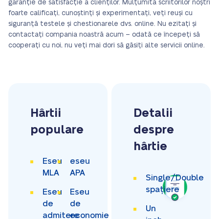
garanție de satisfacție a clienților. Mulțumită scriitorilor noștri
foarte calificați, cunoștinți și experimentați, veți reuși cu
siguranță testele și chestionarele dvs. online. Nu ezitați și
contactați compania noastră acum – odată ce începeți să
cooperați cu noi, nu veți mai dori să găsiți alte servicii online.
Hârtii
Detalii
populare
despre
hârtie
Eseu
eseu
MLA
APA
Single/Double
spațiere
Eseu
Eseu
de
de
Un
admitere
economie