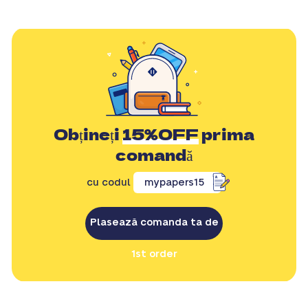
Obțineți
15%OFF
prima
comandă
cu codul
mypapers15
Plasează comanda ta de
1st order