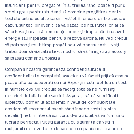
insuficient pentru pregătire. În al treilea rând, poate fi pur și
simplu greu pentru studenți să combine pregătirea pentru
testele online cu alte sarcini. Astfel, în oricare dintre aceste
cazuri, sunteți bineveniți să vă bazați pe noi. Puteți chiar să
vă adresați noastră pentru ajutor pur și simplu când nu aveți
energie sau inspirație pentru a rezolva sarcina. Nu veți trebui
să petreceți mult timp pregătindu-vă pentru test – veți
trebui doar să vizitați site-ul nostru, să vă înregistrați acolo și
să plasați comanda noastră.
Compania noastră garantează confidențialitate și
confidențialitate completă, așa că nu vă faceți griji că cineva
poate afla că cooperați cu noi. Experții noștri pot lua un test
în numele dvs. Ce trebuie să faceți este să ne furnizați
descrieri detaliate ale sarcinii. Asigurați-vă că specificați
subiectul, domeniul academic, nivelul de complexitate
academică, momentul exact când începe testul și alte
detalii. Țineți minte că scriitorul dvs. atribuit vă va furniza o
lucrare perfectă. Puteți garanta cu siguranță că veți fi
mulțumiți de rezultate, deoarece compania noastră are o