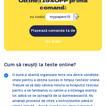
Obțineți
15%OFF
prima
comandă
cu codul
mypapers15
Plasează comanda ta de
1st order
Cum să reușiți la teste online?
O bună și atentă organizare este una dintre condițiile
cheie pentru a obține succes în timpul testelor online.
Trebuie să vă dați câteva minute la începutul testului
pentru a vă familiariza cu sarcini și a înțelege esența
lor, adică ce se așteaptă de la dumneavoastră. Nu
amânați procesul de citire a instrucțiunilor până în