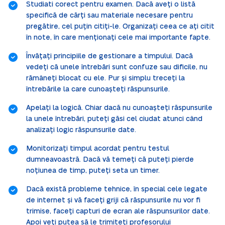
Studiati corect pentru examen. Dacă aveți o listă
specifică de cărți sau materiale necesare pentru
pregătire, cel puțin citiți-le. Organizați ceea ce ați citit
în note, în care menționați cele mai importante fapte.
Învățați principiile de gestionare a timpului. Dacă
vedeți că unele întrebări sunt confuze sau dificile, nu
rămâneți blocat cu ele. Pur și simplu treceți la
întrebările la care cunoașteți răspunsurile.
Apelați la logică. Chiar dacă nu cunoașteți răspunsurile
la unele întrebări, puteți găsi cel ciudat atunci când
analizați logic răspunsurile date.
Monitorizați timpul acordat pentru testul
dumneavoastră. Dacă vă temeți că puteți pierde
noțiunea de timp, puteți seta un timer.
Dacă există probleme tehnice, în special cele legate
de internet și vă faceți griji că răspunsurile nu vor fi
trimise, faceți capturi de ecran ale răspunsurilor date.
Apoi veți putea să le trimiteți profesorului