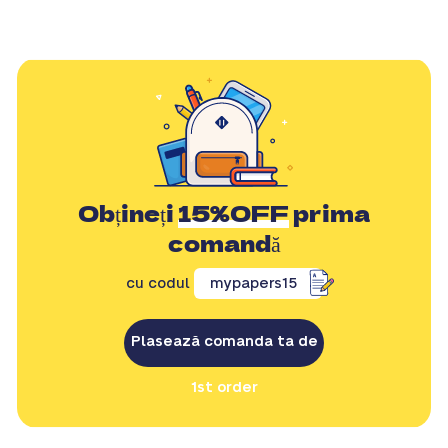
Obțineți
15%OFF
prima
comandă
cu codul
mypapers15
Plasează comanda ta de
1st order