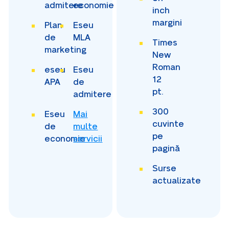
admitere
economie
inch
margini
Plan
Eseu
de
MLA
Times
marketing
New
Roman
eseu
Eseu
12
APA
de
pt.
admitere
300
Eseu
Mai
cuvinte
de
multe
pe
economie
servicii
pagină
Surse
actualizate