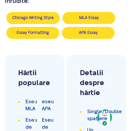
Înrudite:
Chicago Writing Style
MLA Essay
Essay Formatting
APA Essay
Hârtii
Detalii
populare
despre
hârtie
Eseu
eseu
MLA
APA
Single/Double
spațiere
Eseu
Eseu
de
de
Un