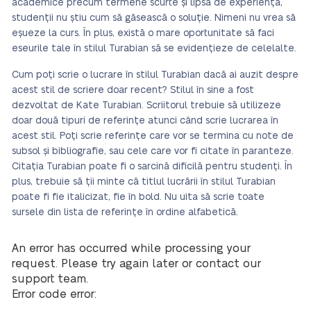
academice precum termene scurte și lipsa de experiență,
studenții nu știu cum să găsească o soluție. Nimeni nu vrea să
eșueze la curs. În plus, există o mare oportunitate să faci
eseurile tale în stilul Turabian să se evidențieze de celelalte.
Cum poți scrie o lucrare în stilul Turabian dacă ai auzit despre
acest stil de scriere doar recent? Stilul în sine a fost
dezvoltat de Kate Turabian. Scriitorul trebuie să utilizeze
doar două tipuri de referințe atunci când scrie lucrarea în
acest stil. Poți scrie referințe care vor se termina cu note de
subsol și bibliografie, sau cele care vor fi citate în paranteze.
Citația Turabian poate fi o sarcină dificilă pentru studenți. În
plus, trebuie să ții minte că titlul lucrării în stilul Turabian
poate fi fie italicizat, fie în bold. Nu uita să scrie toate
sursele din lista de referințe în ordine alfabetică.
An error has occurred while processing your
request. Please try again later or contact our
support team.
Error code error: