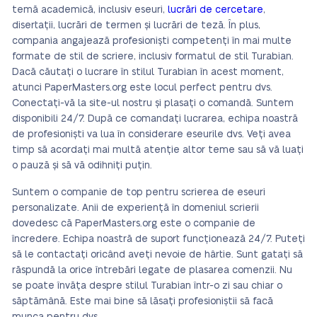
temă academică, inclusiv eseuri,
lucrări de cercetare
,
disertații, lucrări de termen și lucrări de teză. În plus,
compania angajează profesioniști competenți în mai multe
formate de stil de scriere, inclusiv formatul de stil Turabian.
Dacă căutați o lucrare în stilul Turabian în acest moment,
atunci PaperMasters.org este locul perfect pentru dvs.
Conectați-vă la site-ul nostru și plasați o comandă. Suntem
disponibili 24/7. După ce comandați lucrarea, echipa noastră
de profesioniști va lua în considerare eseurile dvs. Veți avea
timp să acordați mai multă atenție altor teme sau să vă luați
o pauză și să vă odihniți puțin.
Suntem o companie de top pentru scrierea de eseuri
personalizate. Anii de experiență în domeniul scrierii
dovedesc că PaperMasters.org este o companie de
încredere. Echipa noastră de suport funcționează 24/7. Puteți
să le contactați oricând aveți nevoie de hârtie. Sunt gatați să
răspundă la orice întrebări legate de plasarea comenzii. Nu
se poate învăța despre stilul Turabian într-o zi sau chiar o
săptămână. Este mai bine să lăsați profesioniștii să facă