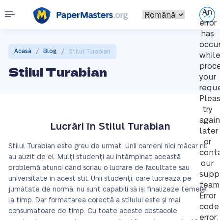
An
error
has
occu
/
/
Acasă
Blog
Stilul Turabian
whil
proc
Stilul Turabian
your
reque
Plea
try
again
Lucrări în Stilul Turabian
later
or
Stilul Turabian este greu de urmat. Unii oameni nici măcar nu
cont
au auzit de el. Mulți studenți au întâmpinat această
our
problemă atunci când scriau o lucrare de facultate sau
supp
universitate în acest stil. Unii studenți, care lucrează pe
team
jumătate de normă, nu sunt capabili să își finalizeze temele
Error
la timp. Dar formatarea corectă a stilului este și mai
code
consumatoare de timp. Cu toate aceste obstacole
error: