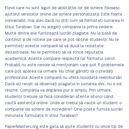
Elevii care nu sunt siguri de abilitățile lor de scriere folosesc
ajutorul serviciilor online de scriere personalizată. Este foarte
convenabil, mai ales dacă nu știți cum să formatați lucrarea în
stilul Turabian. Dar nu alegeți compania la prima vedere.
Multe dintre ele furnizează lucrări plagiate. Nu le pasă de
conținut și de notele pe care le pot obține studenții. Nu le
permiteți acestor companii să vă ducă la rezultate
dezastroase. Nu le permiteți să vă strice reputația
academică. Aceste companii respectă rar formatul cerut.
Probabil nu este nevoie să menționăm care pot fi problemele
care pot apărea ca urmare. Nu chiar gândiți să o predăți
profesorului. Aceste companii nu oferă niciodată reembursări.
Dacă ați reușit să observați plagiatul în lucrarea dvs., nu o vor
rescrie. Compania va dispărea pur și simplu. Prin urmare,
studenții trebuie să facă considerări atente atunci când
caută asistență online. Unde ar trebui să caute un student o
companie de scriere de încredere? Cine poate furniza lucrări
minunate formulate în stilul Turabian?
PaperMasters.org este gata să ajute studenții cu orice tip de