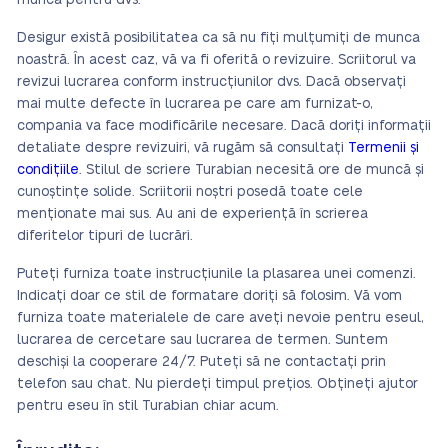
munca pentru dvs.
Desigur există posibilitatea ca să nu fiți mulțumiți de munca
noastră. În acest caz, vă va fi oferită o revizuire. Scriitorul va
revizui lucrarea conform instrucțiunilor dvs. Dacă observați
mai multe defecte în lucrarea pe care am furnizat-o,
compania va face modificările necesare. Dacă doriți informații
detaliate despre revizuiri, vă rugăm să consultați
Termenii și
condițiile
. Stilul de scriere Turabian necesită ore de muncă și
cunoștințe solide. Scriitorii noștri posedă toate cele
menționate mai sus. Au ani de experiență în scrierea
diferitelor tipuri de lucrări.
Puteți furniza toate instrucțiunile la plasarea unei comenzi.
Indicați doar ce stil de formatare doriți să folosim. Vă vom
furniza toate materialele de care aveți nevoie pentru eseul,
lucrarea de cercetare sau lucrarea de termen. Suntem
deschiși la cooperare 24/7. Puteți să ne contactați prin
telefon sau chat. Nu pierdeți timpul prețios. Obțineți ajutor
pentru eseu în stil Turabian chiar acum.