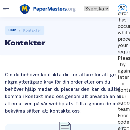
An
error
has
occu
/
Hem
Kontakter
whil
proc
Kontakter
your
reque
Plea
try
again
Om du behöver kontakta din författare för att ge
later
några ytterligare krav för din order eller om du
or
behöver hjälp medan du placerar den, kan du alltid
cont
komma i kontakt med oss genom att använda en av
our
supp
alternativen på vår webbplats. Titta igenom de mest
team
bekväma sätten att kontakta oss:
Error
code
error: