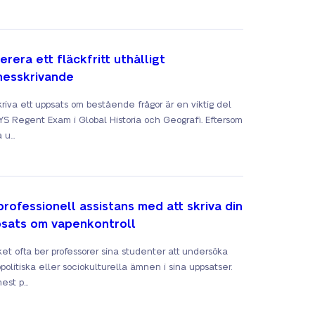
erera ett fläckfritt uthålligt
esskrivande
skriva ett uppsats om bestående frågor är en viktig del
YS Regent Exam i Global Historia och Geografi. Eftersom
 u...
professionell assistans med att skriva din
sats om vapenkontroll
et ofta ber professorer sina studenter att undersöka
politiska eller sociokulturella ämnen i sina uppsatser.
st p...