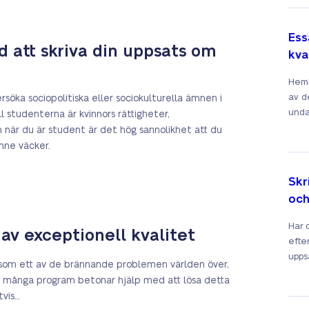
Ess
d att skriva din uppsats om
kva
Heml
av d
söka sociopolitiska eller sociokulturella ämnen i
unda
 studenterna är kvinnors rättigheter,
en när du är student är det hög sannolikhet att du
mne väcker.
Skr
och
Har 
v exceptionell kvalitet
efter
uppsa
som ett av de brännande problemen världen över,
m många program betonar hjälp med att lösa detta
tvis…