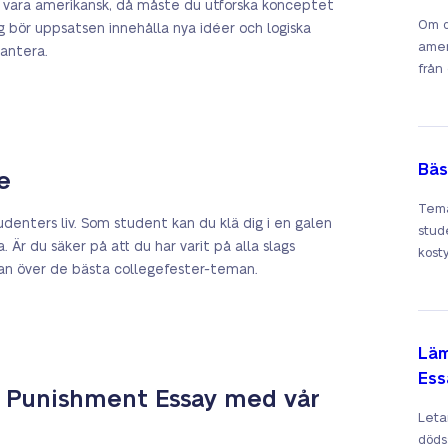
 vara amerikansk, då måste du utforska konceptet
Om d
tyg bör uppsatsen innehålla nya idéer och logiska
amer
hantera.
från 
Bäs
e
Tema
denters liv. Som student kan du klä dig i en galen
stud
Är du säker på att du har varit på alla slags
kost
stan över de bästa collegefester-teman.
Läm
Ess
l Punishment Essay med vår
Leta
döds