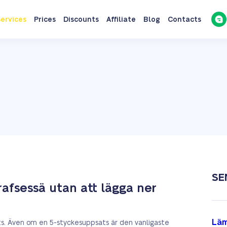
ervices
Prices
Discounts
Affiliate
Blog
Contacts
SE
afsessä utan att lägga ner
Läm
ts. Även om en 5-styckesuppsats är den vanligaste