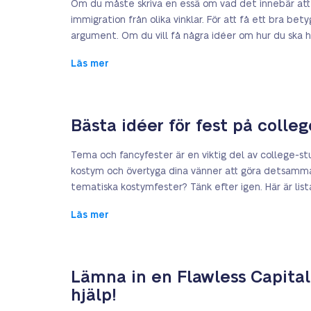
Om du måste skriva en essä om vad det innebär att
immigration från olika vinklar. För att få ett bra be
argument. Om du vill få några idéer om hur du ska 
Läs mer
Bästa idéer för fest på colleg
Tema och fancyfester är en viktig del av college-stu
kostym och övertyga dina vänner att göra detsamma. 
tematiska kostymfester? Tänk efter igen. Här är li
Läs mer
Lämna in en Flawless Capita
hjälp!