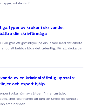
 papper, måste du f...
liga typer av krokar i skrivande:
bättra din skrivförmåga
 vill göra ett gott intryck på din läsare med ditt arbete,
er du att behöva börja det ordentligt. För att väcka din
ivande av en kriminalrättslig uppsats:
tlinjer och expert hjälp
enter i olika hörn av världen finner området
tsrättslighet spännande att lära sig. Under de senaste
nnierna har den...