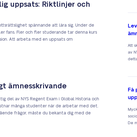
ig uppsats: Riktlinjer och
ttsrättslighet spännande att lära sig. Under de
Lev
er fans. Fler och fler studerande tar denna kurs
ämn
ssion. Att arbeta med en uppsats om
Att 
av N
detta
ligt ämnesskrivande
Få 
upp
ktig del av NYS Regent Exam i Global Historia och
fastnar många studenter när de arbetar med det.
Myck
stående frågor, måste du bekanta dig med de
socio
De me