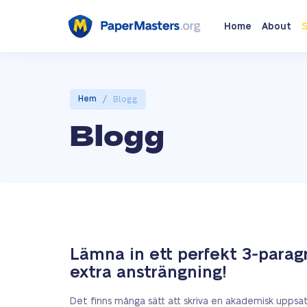
Home
About
S
/
Hem
Blogg
Blogg
Lämna in ett perfekt 3-paragr
extra ansträngning!
Det finns många sätt att skriva en akademisk uppsa