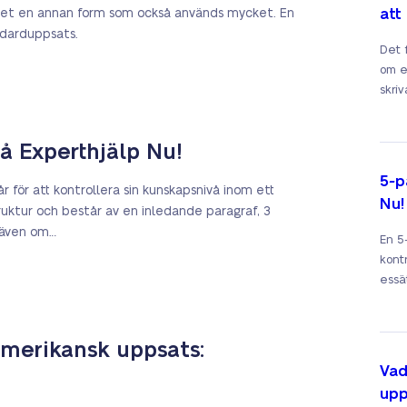
att
 det en annan form som också används mycket. En
ndarduppsats.
Det 
om e
skriv
å Experthjälp Nu!
5-p
r för att kontrollera sin kunskapsnivå inom ett
Nu!
uktur och består av en inledande paragraf, 3
 även om…
En 5
kont
essät.
amerikansk uppsats:
Vad
upp