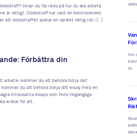
detta
dödsstraff? Innan du får reda på hur du ska arbeta
är viktigt. Dödsstraff har varit en kontroversiell
tt dödsstraffet spelar en särskilt viktig roll i [...]
Van
För
Om du
vande: Förbättra din
komm
lä...
ditt arbete, kommer du att behöva börja det
et kommer du att behöva börja ditt essay med en
ra intressanta essays som finns tillgängliga
Skr
ka krokar för att…
Rik
Stud
brot
dece