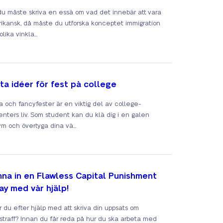
u måste skriva en essä om vad det innebär att vara
ikansk, då måste du utforska konceptet immigration
olika vinkla...
ta idéer för fest på college
 och fancyfester är en viktig del av college-
enters liv. Som student kan du klä dig i en galen
ym och övertyga dina vä...
na in en Flawless Capital Punishment
ay med vår hjälp!
r du efter hjälp med att skriva din uppsats om
straff? Innan du får reda på hur du ska arbeta med