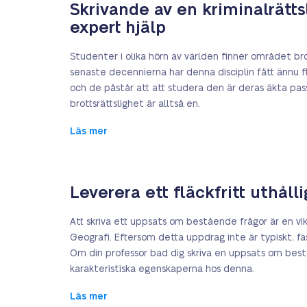
Skrivande av en kriminalrättsl
expert hjälp
Studenter i olika hörn av världen finner området bro
senaste decennierna har denna disciplin fått ännu fl
och de påstår att att studera den är deras äkta pa
brottsrättslighet är alltså en.
Läs mer
Leverera ett fläckfritt uthål
Att skriva ett uppsats om bestående frågor är en vi
Geografi. Eftersom detta uppdrag inte är typiskt, 
Om din professor bad dig skriva en uppsats om be
karakteristiska egenskaperna hos denna.
Läs mer