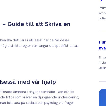
Poli
ämne
polis
– Guide till att Skriva en
ken ska det vara i ett essä" när de får dessa
Hur
 några strikta regler som anger ett specifikt antal,
kva
En p
inbla
uppgi
dsessä med vår hjälp
ebatterade ämnena i dagens samhälle. Den ökade
nande fråga som kräver en djupgående undersökning.
an fokusera på sociala och psykologiska frågor