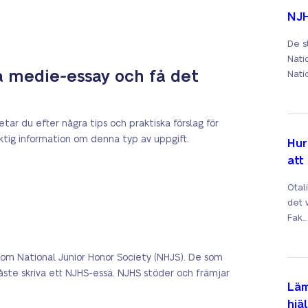
NJH
De s
Nati
a medie-essay och få det
Natio
etar du efter några tips och praktiska förslag för
viktig information om denna typ av uppgift.
Hur
att
Otal
det v
Fak...
om National Junior Honor Society (NHJS). De som
måste skriva ett NJHS-essä. NJHS stöder och främjar
Läm
hjä