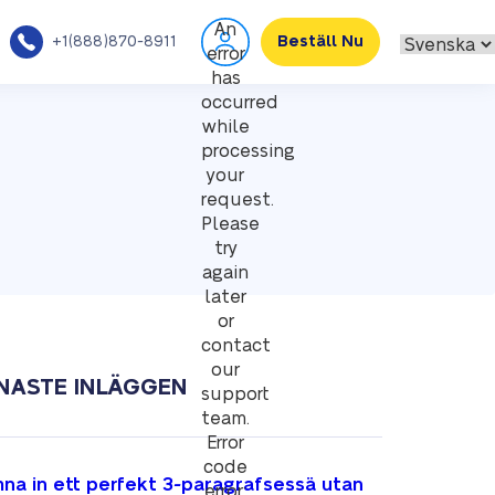
An
+1(888)870-8911
Beställ Nu
error
has
occurred
while
processing
your
request.
Please
try
again
later
or
contact
our
NASTE INLÄGGEN
support
team.
Error
code
na in ett perfekt 3-paragrafsessä utan
error: