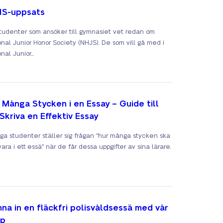
S-uppsats
tudenter som ansöker till gymnasiet vet redan om
onal Junior Honor Society (NHJS). De som vill gå med i
nal Junior...
 Många Stycken i en Essay – Guide till
 Skriva en Effektiv Essay
iga studenter ställer sig frågan "hur många stycken ska
ara i ett essä" när de får dessa uppgifter av sina lärare.
na in en fläckfri polisvåldsessä med vår
lp