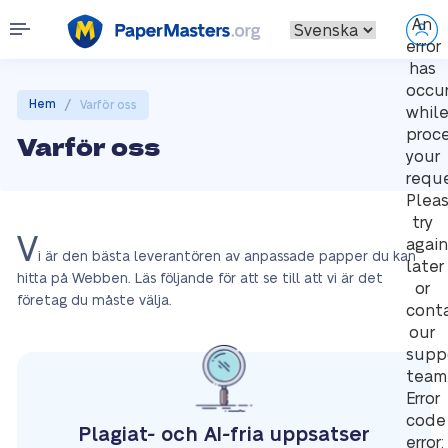
An
error
has
occu
/
Hem
Varför oss
whil
proc
Varför oss
your
reque
Plea
try
V
again
i är den bästa leverantören av anpassade papper du kan
later
hitta på Webben. Läs följande för att se till att vi är det
or
företag du måste välja.
cont
our
supp
team
Error
code
Plagiat- och AI-fria uppsatser
error: