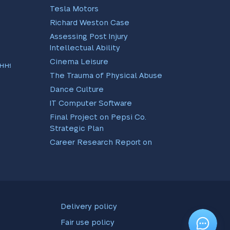
Tesla Motors
Richard Weston Case
Assessing Post Injury
Intellectual Ability
Cinema Leisure
ння
The Trauma of Physical Abuse
Dance Culture
IT Computer Software
Final Project on Pepsi Co.
Strategic Plan
Career Research Report on
EBay and Amazon
Scientific Method As Applied
To Real Life Instances
RR Analysis Paper
Professional Development
Delivery policy
Plan
Fair use policy