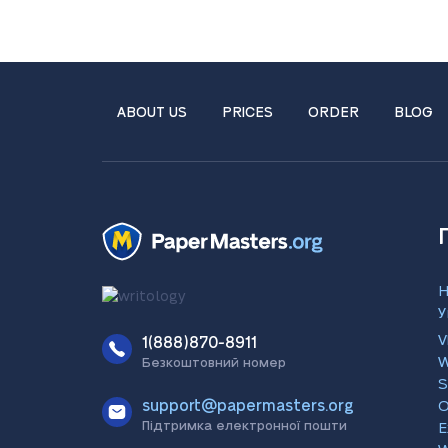
ABOUT US
PRICES
ORDER
BLOG
H
У
V
1(888)870-8911
W
Безкоштовний номер
S
support@papermasters.org
O
Підтримка електронної пошти
E