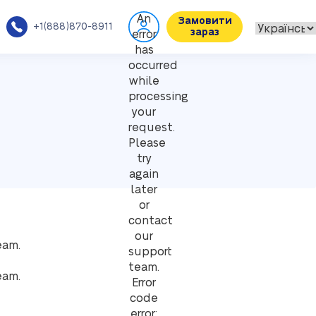
An
Замовити
+1(888)870-8911
зараз
error
has
occurred
while
processing
your
request.
Please
try
again
later
or
contact
our
eam.
support
team.
eam.
Error
code
error: