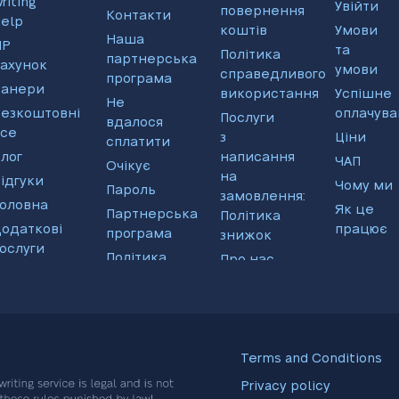
riting
Увійти
повернення
Контакти
elp
коштів
Умови
Наша
IP
та
Політика
партнерська
ахунок
умови
справедливого
програма
Банери
використання
Успішне
Не
езкоштовні
оплачува
Послуги
вдалося
се
з
Ціни
сплатити
лог
написання
ЧАП
Очікує
на
ідгуки
Чому ми
Пароль
замовлення:
оловна
Як це
Партнерська
Політика
одаткові
працює
програма
знижок
ослуги
Політика
Про нас
використання
Terms and Conditions
Privacy policy