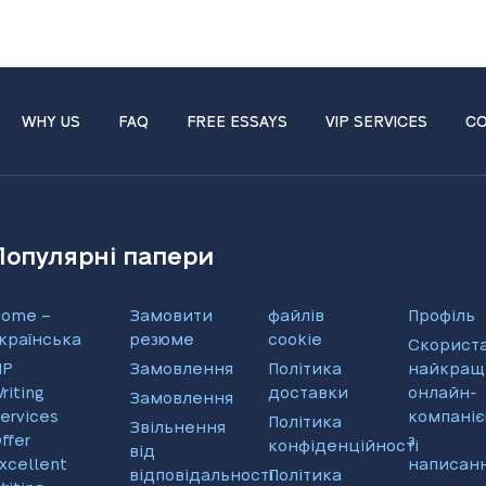
WHY US
FAQ
FREE ESSAYS
VIP SERVICES
CO
Популярні папери
ome –
Замовити
файлів
Профіль
країнська
резюме
cookie
Скорист
IP
Замовлення
Політика
найкращ
riting
доставки
онлайн-
Замовлення
ervices
компані
Політика
Звільнення
ffer
з
конфіденційності
від
xcellent
написанн
відповідальності
Політика