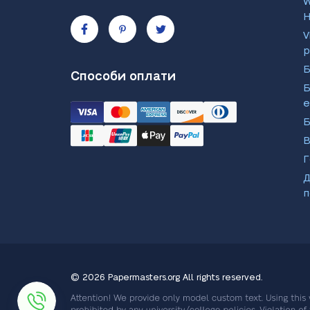
W
H
V
р
Способи оплати
Б
е
Б
В
Г
Д
п
© 2026 Papermasters.org
All rights reserved.