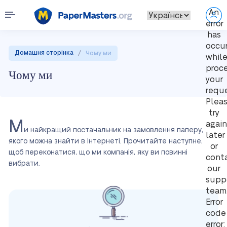
An
error
has
occu
/
Домашня сторінка
Чому ми
whil
proc
Чому ми
your
reque
Plea
try
М
again
и найкращий постачальник на замовлення паперу,
later
якого можна знайти в Інтернеті. Прочитайте наступне,
or
щоб переконатися, що ми компанія, яку ви повинні
cont
вибрати.
our
supp
team
Error
code
error: