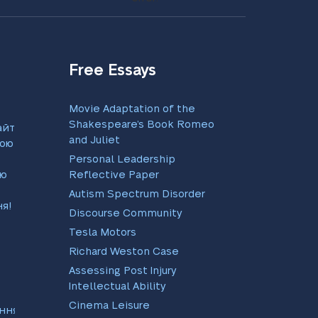
Free Essays
Movie Adaptation of the
Shakespeare’s Book Romeo
айтеся
and Juliet
ою
Personal Leadership
єю
Reflective Paper
Autism Spectrum Disorder
я!
Discourse Community
Tesla Motors
Richard Weston Case
Assessing Post Injury
Intellectual Ability
Cinema Leisure
ння