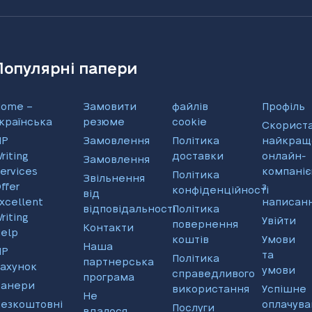
Популярні папери
ome –
Замовити
файлів
Профіль
країнська
резюме
cookie
Скорист
IP
Замовлення
Політика
найкращ
riting
доставки
онлайн-
Замовлення
ervices
компані
Політика
Звільнення
ffer
з
конфіденційності
від
xcellent
написанн
відповідальності
Політика
riting
Увійти
повернення
Контакти
elp
коштів
Умови
Наша
IP
та
Політика
партнерська
ахунок
умови
справедливого
програма
Банери
використання
Успішне
Не
езкоштовні
оплачува
Послуги
вдалося