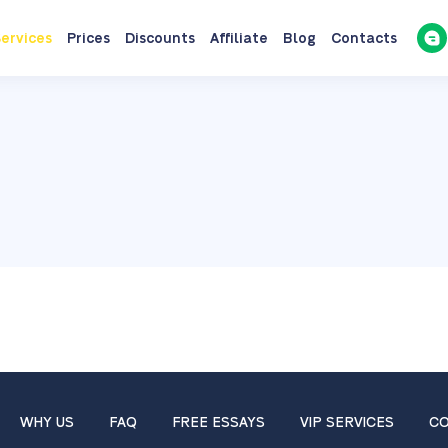
ervices
Prices
Discounts
Affiliate
Blog
Contacts
WHY US
FAQ
FREE ESSAYS
VIP SERVICES
CO