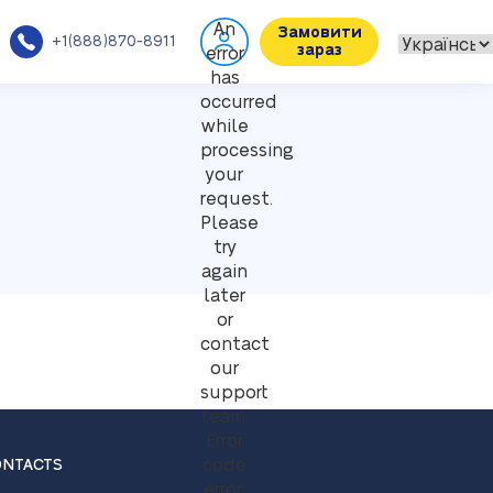
An
Замовити
+1(888)870-8911
зараз
error
has
occurred
while
processing
your
request.
Please
try
again
later
or
contact
our
support
team.
Error
code
NTACTS
error: