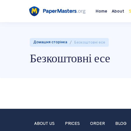
Home
About
S
/
Домашня сторінка
Безкоштовні есе
Безкоштовні есе
ABOUT US
PRICES
ORDER
BLOG