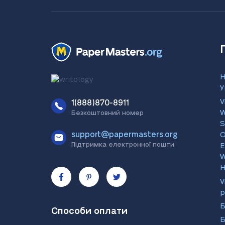
H
У
V
1(888)870-8911
W
Безкоштовний номер
S
support@papermasters.org
O
Підтримка електронної пошти
E
W
H
V
р
Способи оплати
Б