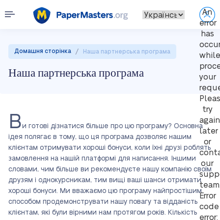
An
error
has
occu
/
Домашня сторінка
Наша партнерська програма
whil
proc
Наша партнерська програма
your
reque
Plea
try
В
again
и готові дізнатися більше про цю програму? Основна
later
ідея полягає в тому, що ця програма дозволяє нашим
or
клієнтам отримувати хороші бонуси, коли їхні друзі роблять
cont
замовлення на нашій платформі для написання. Іншими
our
словами, чим більше ви рекомендуєте нашу компанію своїм
supp
друзям і однокурсникам, тим вищі ваші шанси отримати
team
хороші бонуси. Ми вважаємо цю програму найпростішим
Error
способом продемонструвати нашу повагу та відданість
code
клієнтам, які були вірними нам протягом років. Кількість
error: