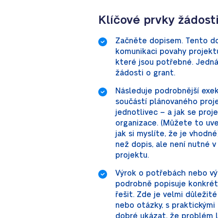
Klíčové prvky žádosti
Začněte dopisem. Tento dop
komunikaci povahy projektu
které jsou potřebné. Jedná
žádosti o grant.
Následuje podrobnější exeku
součástí plánovaného proje
jednotlivec – a jak se proj
organizace. (Můžete to uve
jak si myslíte, že je vhodn
než dopis, ale není nutné v 
projektu.
Výrok o potřebách nebo vý
podrobně popisuje konkrét
řešit. Zde je velmi důleži
nebo otázky, s praktickými 
dobré ukázat, že problém l