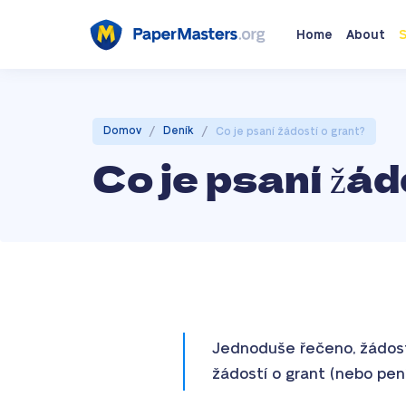
Home
About
S
/
/
Domov
Deník
Co je psaní žádostí o grant?
Co je psaní žád
Jednoduše řečeno, žádost
žádostí o grant (nebo pení