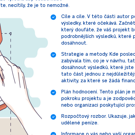
te, necítily, že je to nemožné.
Cíle a cíle. V této části autor 
výsledky, které očekává. Začně
který doufáte, že váš projekt b
podrobnějších výsledků, které
dosáhnout.
Strategie a metody. Kde posledn
zabývala tím, co je v návrhu, ta
dosáhnout výsledků, které jste 
tato část jednou z nejdůležitě
aktivity, za které se žádá financ
Plán hodnocení. Tento plán je
pokroku projektu a je zodpově
nebo organizaci poskytující pro
Rozpočtový rozbor. Ukazuje, ja
udělené peníze.
Informace o vás nebo vaší orga