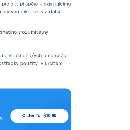
projekt přispěje k existujícímu
ály, vědecké fakty a další
 snadno srozumitelný.
zadí příslušného/ých umělce/ů,
ostředky použity (v určitém
Order for $10.95
le