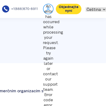
An
Objednejte
+1(888)870-8911
nyní
error
has
occurred
while
processing
your
request.
Please
try
again
later
or
contact
our
support
team.
merčním organizacím s
Error
code
error: