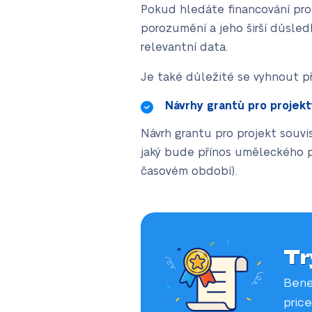
Pokud hledáte financování pro 
porozumění a jeho širší důsled
relevantní data.
Je také důležité se vyhnout př
Návrhy grantů pro projek
Návrh grantu pro projekt souvi
jaký bude přínos uměleckého pr
časovém období).
Tr
Bene
price