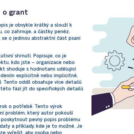
 o grant
is je obvykle krátký a slouží k
, co zahrnuje, a částky peněz,
 se o jedinou abstraktní část psaní
tivní shrnutí. Popisuje, co je
ktu, kdo jste – organizace nebo
ekt shoduje s hodnotami udělující
dením explicitně nebo implicitně,
é). Tento oddíl obsahuje více detailů
této fázi jít do specifických detailů
rok o potřebě. Tento výrok
ní problém, který autor pokouší
té poskytnout pevný popis problému
daty a příklady, kde je to možné. Je
ze vyřešit, aby osoba nebo