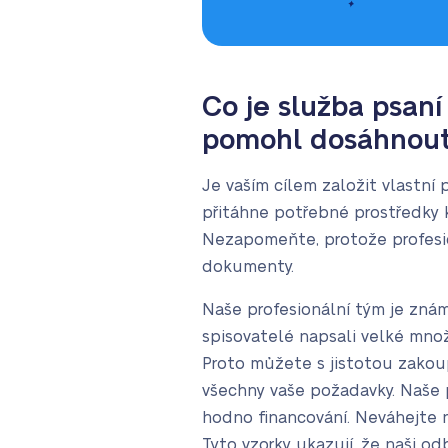
Co je služba psan
pomohl dosáhnout 
Je vaším cílem založit vlastní 
přitáhne potřebné prostředky 
Nezapomeňte, protože profesi
dokumenty.
Naše profesionální tým je znám
spisovatelé napsali velké množ
Proto můžete s jistotou zakoup
všechny vaše požadavky. Naše p
hodno financování. Neváhejte n
Tyto vzorky ukazují, že naši odb