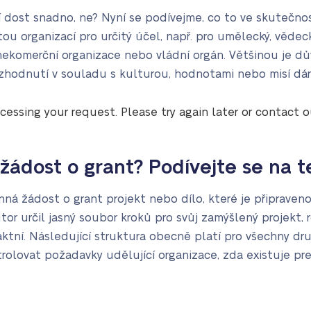
í dost snadno, ne? Nyní se podívejme, co to ve skutečnos
ou organizací pro určitý účel, např. pro umělecký, vědec
nekomerční organizace nebo vládní orgán. Většinou je d
ozhodnutí v souladu s kulturou, hodnotami nebo misí dár
cessing your request. Please try again later or contact 
 žádost o grant? Podívejte se na 
ná žádost o grant projekt nebo dílo, které je připraveno 
autor určil jasný soubor kroků pro svůj zamýšlený projekt
tní. Následující struktura obecně platí pro všechny dr
trolovat požadavky udělující organizace, zda existuje pre