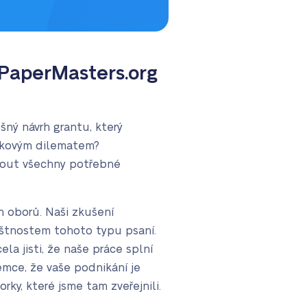
 PaperMasters.org
ěšný návrh grantu, který
takovým dilematem?
nout všechny potřebné
h oborů. Naši zkušení
áštnostem tohoto typu psaní.
a jisti, že naše práce splní
emce, že vaše podnikání je
ky, které jsme tam zveřejnili.