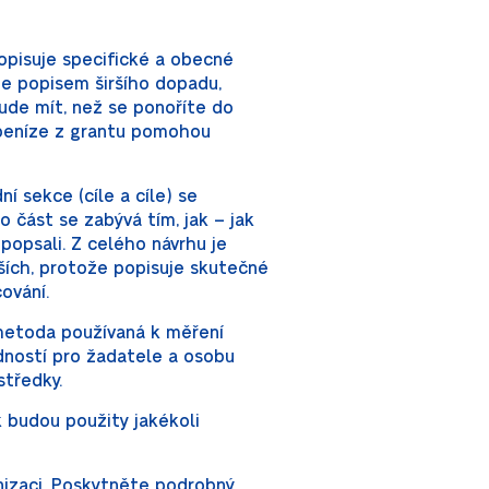
popisuje specifické a obecné
te popisem širšího dopadu,
ude mít, než se ponoříte do
 peníze z grantu pomohou
í sekce (cíle a cíle) se
to část se zabývá tím, jak – jak
popsali. Z celého návrhu je
jších, protože popisuje skutečné
ování.
 metoda používaná k měření
dností pro žadatele a osobu
středky.
k budou použity jakékoli
nizaci. Poskytněte podrobný