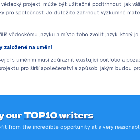
vědecký projekt, může být užitečné podtrhnout, jak váš 
ky pro společnost. Je důležité zahrnout výzkumné materi
íliš vědeckému jazyku a místo toho zvolit jazyk, který je
ty založené na umění
sející s uměním musí zdůraznit existující portfolio a po
ojektu pro širší společenství a způsob, jakým budou pr
y our
TOP10 writers
fit from the incredible
opportunity at a very reasonab