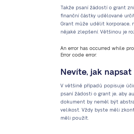
Takže psaní žádostí o grant zn
finanční částky udělované určit
Grant může udělit korporace, 
nějaké zlepšení. Většinou je r
An error has occurred while pro
Error code error:
Nevíte, jak napsat
V většině případů popisuje účin
psaní žádosti o grant je, aby 
dokument by neměl být abstrak
velikost. Vždy byste měli zkon
měli použít.