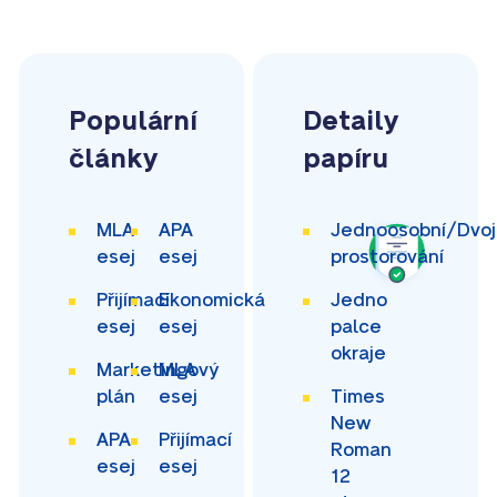
Populární
Detaily
články
papíru
MLA
APA
Jednoosobní/Dvoj
esej
esej
prostorování
Přijímací
Ekonomická
Jedno
esej
esej
palce
okraje
Marketingový
MLA
plán
esej
Times
New
APA
Přijímací
Roman
esej
esej
12