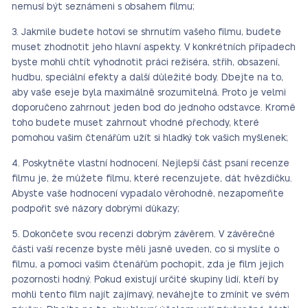
nemusí být seznámeni s obsahem filmu;
Jakmile budete hotovi se shrnutím vašeho filmu, budete
muset zhodnotit jeho hlavní aspekty. V konkrétních případech
byste mohli chtít vyhodnotit práci režiséra, střih, obsazení,
hudbu, speciální efekty a další důležité body. Dbejte na to,
aby vaše eseje byla maximálně srozumitelná. Proto je velmi
doporučeno zahrnout jeden bod do jednoho odstavce. Kromě
toho budete muset zahrnout vhodné přechody, které
pomohou vašim čtenářům užít si hladký tok vašich myšlenek;
Poskytněte vlastní hodnocení. Nejlepší část psaní recenze
filmu je, že můžete filmu, které recenzujete, dát hvězdičku.
Abyste vaše hodnocení vypadalo věrohodně, nezapomeňte
podpořit své názory dobrými důkazy;
Dokončete svou recenzi dobrým závěrem. V závěrečné
části vaší recenze byste měli jasně uveden, co si myslíte o
filmu, a pomoci vašim čtenářům pochopit, zda je film jejich
pozornosti hodný. Pokud existují určité skupiny lidí, kteří by
mohli tento film najít zajímavý, neváhejte to zmínit ve svém