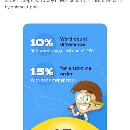
závěru. Dbejte na to, aby hlavní účelem vaší závěrečné části
bylo shrnout práci.
10%
Word count
difference
300 words/page instead of 270
15%
for a 1st-time
order
With code mypapers15