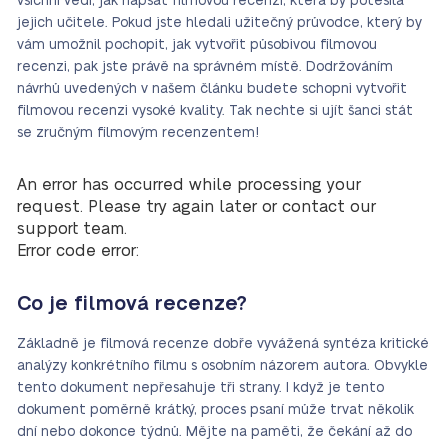
všichni vědí, jak napsat filmovou recenzi, která by potěšila
jejich učitele. Pokud jste hledali užitečný průvodce, který by
vám umožnil pochopit, jak vytvořit působivou filmovou
recenzi, pak jste právě na správném místě. Dodržováním
návrhů uvedených v našem článku budete schopni vytvořit
filmovou recenzi vysoké kvality. Tak nechte si ujít šanci stát
se zručným filmovým recenzentem!
An error has occurred while processing your
request. Please try again later or contact our
support team.
Error code error:
Co je filmová recenze?
Základně je filmová recenze dobře vyvážená syntéza kritické
analýzy konkrétního filmu s osobním názorem autora. Obvykle
tento dokument nepřesahuje tři strany. I když je tento
dokument poměrně krátký, proces psaní může trvat několik
dní nebo dokonce týdnů. Mějte na paměti, že čekání až do