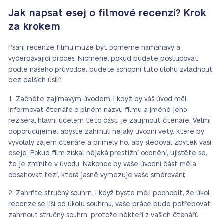
Jak napsat esej o filmové recenzi? Krok
za krokem
Psaní recenze filmu může být poměrně namáhavý a
vyčerpávající proces. Nicméně, pokud budete postupovat
podle našeho průvodce, budete schopni tuto úlohu zvládnout
bez dalších úsilí:
Začněte zajímavým úvodem. I když by váš úvod měl
informovat čtenáře o plném názvu filmu a jméně jeho
režiséra, hlavní účelem této části je zaujmout čtenáře. Velmi
doporučujeme, abyste zahrnuli nějaký úvodní věty, které by
vyvolaly zájem čtenáře a přiměly ho, aby sledoval zbytek vaší
eseje. Pokud film získal nějaká prestižní ocenění, ujistěte se,
že je zmíníte v úvodu. Nakonec by vaše úvodní část měla
obsahovat tezí, která jasně vymezuje vaše směrování;
Zahrňte stručný souhrn. I když byste měli pochopit, že úkol
recenze se liší od úkolu souhrnu, vaše práce bude potřebovat
zahrnout stručný souhrn, protože někteří z vašich čtenářů