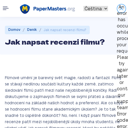
An
error
has
occu
/
/
Domov
Deník
Jak napsat recenzi filmu?
whil
proc
Jak napsat recenzi filmu?
your
requ
Plea
try
agai
later
Filmové umění je barevný svět magie, radosti a fantazií. Filmy
or
se stávají nedílnou součástí kultury každé země, zatímco
cont
sledování filmů patří mezi naše nejoblíbenější koníčky. Rádi
our
diskutujeme o zajímavých filmech se svými přáteli a dáváme
supp
hodnocení na základě našich hodnot a preferencí. Ale co když
team
se hodnocení filmu stane akademickým úkolem? Je to tak
Error
snadné to úspěšně dokončit? No, není. I když psaní filmové
cod
recenze patří mezi nejoblíbenější úkoly mnoha studentů, ne
error: