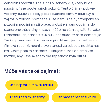
odborníků obdržíte zcela přizpůsobený kus, který bude
napsán přísně podle vašich pokynů. Tento článek pokryje
všechny důležité body požadovaného filmu v poutavý a
zajímavý způsob. Všimněte si, že nemusíte být znepokojeni
pozdním podáním vaší práce, protože ji vám dodáme do
stanovené lhůty. Jinými slovy, můžeme vám zajistit, že vaše
rozhodnutí objednat si službu u nás bude zvláště odměňující.
Takže, pokud nemáte žádnou představu, jak napsat esej o
filmové recenzi, nechte své starosti za sebou a nechte nás
být vaším psaním asistenta. Slibujeme, že uděláme vše
možné, aby vaše akademická úspěšnost byla blíže!
Může vás také zajímat:
Jak napsat filmovou kritiku
Psaní literární analýzy
Jak napsat recenzi knihy