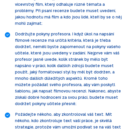
vícevrstvý film, který odhaluje různé témata a
problémy. Při psaní recenze budete muset uvedení,
jakou hodnotu má film a kdo jsou lidé, kteří by se o něj
mohli zajímat;
Dodržujte pokyny profesora. I když úkol na napsání
filmové recenze má určitá kritéria, která je třeba
dodržet, neměli byste zapomenout na pokyny vašeho
učitele, které jsou uvedeny v zadání. Nejprve vám váš
profesor jasně uvede, kolik stránek by mělo být
napsáno v práci, kolik dalších zdrojů budete muset
použít, jaký formátovací styl by měl být dodržen, a
mnoho dalších důležitých aspektů. Kromě toho
můžete požádat svého profesora, aby vám poskytl
šablonu, jak napsat filmovou recenzi. Nakonec, abyste
získali dobré hodnocení za svou práci, budete muset
dodržet pokyny učitele přesně;
Požádejte někoho, aby zkontroloval váš text. Mít
někoho, kdo zkontroluje text vaší práce, je skvělá
strategie, protože vám umožní podívat se na váš text