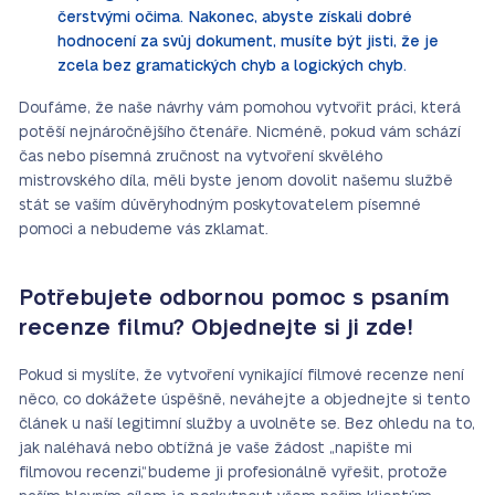
čerstvými očima. Nakonec, abyste získali dobré
hodnocení za svůj dokument, musíte být jisti, že je
zcela bez gramatických chyb a logických chyb.
Doufáme, že naše návrhy vám pomohou vytvořit práci, která
potěší nejnáročnějšího čtenáře. Nicméně, pokud vám schází
čas nebo písemná zručnost na vytvoření skvělého
mistrovského díla, měli byste jenom dovolit našemu službě
stát se vaším důvěryhodným poskytovatelem písemné
pomoci a nebudeme vás zklamat.
Potřebujete odbornou pomoc s psaním
recenze filmu? Objednejte si ji zde!
Pokud si myslíte, že vytvoření vynikající filmové recenze není
něco, co dokážete úspěšně, neváhejte a objednejte si tento
článek u naší legitimní služby a uvolněte se. Bez ohledu na to,
jak naléhavá nebo obtížná je vaše žádost „napište mi
filmovou recenzi“, budeme ji profesionálně vyřešit, protože