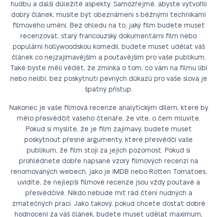
hudbu a další důležité aspekty. Samozřejmě, abyste vytvořili
dobrý článek, musíte být obeznámeni s běžnými technikami
filmového umění. Bez ohledu na to, jaký film budete muset
recenzovat, starý francouzský dokumentární film nebo
populární hollywoodskou komedii, budete muset udělat váš
článek co nejzajímavějším a poutavějším pro vaše publikum.
Také byste měli vědět, že zmínka o tom, co vám na filmu líbí
nebo nelíbí, bez poskytnutí pevných důkazů pro vaše slova je
špatný přístup.
Nakonec je vaše filmová recenze analytickým dílem, které by
mělo přesvědčit vašeho čtenáře, že víte, o čem mluvíte.
Pokud si myslíte, že je film zajímavý, budete muset
poskytnout přesné argumenty, které přesvědčí vaše
publikum, že film stojí za jejich pozornost. Pokud si
prohlédnete dobře napsané vzory filmových recenzí na
renomovaných webech, jako je IMDB nebo Rotten Tomatoes,
uvidíte, že nejlepší filmové recenze jsou vždy poutavé a
přesvědčivé. Nikdo nebude mít rád čtení nudných a
zmatečných prací. Jako takový, pokud chcete dostat dobré
hodnocení za váš článek, budete muset udělat maximum,