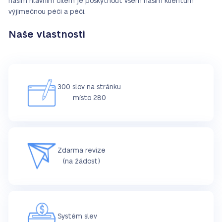
naším hlavním cílem je poskytnout všem našim klientům
výjimečnou péči a péči.
Naše vlastnosti
300 slov na stránku
místo 280
Zdarma revize
(na žádost)
Systém slev