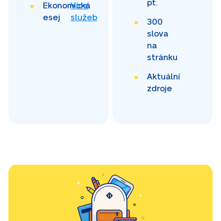
pt.
Ekonomická
Více
esej
služeb
300
slova
na
stránku
Aktuální
zdroje