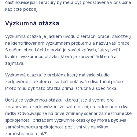
část související literatury by měla být představena v příslušné
kapitole později.
Výzkumná otázka
Výzkumná otázka je jádrem úvodu disertační práce. Založte ji
na identifikovaném výzkumném problému a názvu vaší práce.
Sloučení obou těchto prvků je skvělý způsob, jak vytvořit
kvalitní výzkumnou otázku, která je zároveň říditelná a
zajímavá.
Výzkumná otázka je problém, který má vaše studie
zodpovědět, a kolem ní se točí celá vaše disertační práce.
Proto musí být tato otázka přímá, stručná a specifická.
Udržujte výzkumnou otázku, kterou jste si vybrali pro
zpracování a zodpovězení ve svém psaní, na jeden nebo dva
řádky. Odvolávajíc se na dříve zmíněný scénář zaměstnanecké
spokojenosti, příkladem výzkumné otázky by mohla být ‚Má
zaměstnanecká spokojenost pozitivní vliv na výkon
zaměstnance a jak?‘