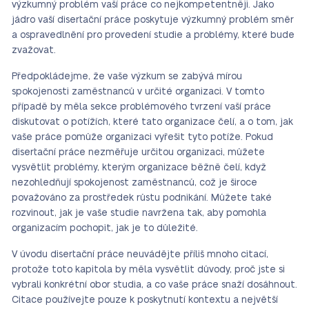
výzkumný problém vaší práce co nejkompetentněji. Jako
jádro vaší disertační práce poskytuje výzkumný problém směr
a ospravedlnění pro provedení studie a problémy, které bude
zvažovat.
Předpokládejme, že vaše výzkum se zabývá mírou
spokojenosti zaměstnanců v určité organizaci. V tomto
případě by měla sekce problémového tvrzení vaší práce
diskutovat o potížích, které tato organizace čelí, a o tom, jak
vaše práce pomůže organizaci vyřešit tyto potíže. Pokud
disertační práce nezměřuje určitou organizaci, můžete
vysvětlit problémy, kterým organizace běžně čelí, když
nezohledňují spokojenost zaměstnanců, což je široce
považováno za prostředek růstu podnikání. Můžete také
rozvinout, jak je vaše studie navržena tak, aby pomohla
organizacím pochopit, jak je to důležité.
V úvodu disertační práce neuvádějte příliš mnoho citací,
protože toto kapitola by měla vysvětlit důvody, proč jste si
vybrali konkrétní obor studia, a co vaše práce snaží dosáhnout.
Citace používejte pouze k poskytnutí kontextu a největší