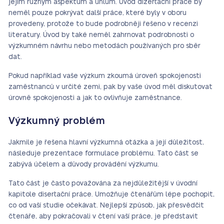
jejím různým aspektům a úhlům. Úvod dizertační práce by
neměl pouze pokrývat další práce, které byly v oboru
provedeny, protože to bude podrobněji řešeno v recenzi
literatury. Úvod by také neměl zahrnovat podrobnosti o
výzkumném návrhu nebo metodách používaných pro sběr
dat.
Pokud například vaše výzkum zkoumá úroveň spokojenosti
zaměstnanců v určité zemi, pak by vaše úvod měl diskutovat
úrovně spokojenosti a jak to ovlivňuje zaměstnance.
Výzkumný problém
Jakmile je řešena hlavní výzkumná otázka a její důležitost,
následuje prezentace formulace problému. Tato část se
zabývá účelem a důvody provádění výzkumu.
Tato část je často považována za nejdůležitější v úvodní
kapitole disertační práce. Umožňuje čtenářům lépe pochopit,
co od vaší studie očekávat. Nejlepší způsob, jak přesvědčit
čtenáře, aby pokračovali v čtení vaší práce, je představit