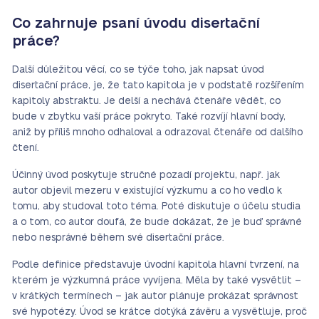
Co zahrnuje psaní úvodu disertační
práce?
Další důležitou věcí, co se týče toho, jak napsat úvod
disertační práce, je, že tato kapitola je v podstatě rozšířením
kapitoly abstraktu. Je delší a nechává čtenáře vědět, co
bude v zbytku vaší práce pokryto. Také rozvíjí hlavní body,
aniž by příliš mnoho odhaloval a odrazoval čtenáře od dalšího
čtení.
Účinný úvod poskytuje stručné pozadí projektu, např. jak
autor objevil mezeru v existující výzkumu a co ho vedlo k
tomu, aby studoval toto téma. Poté diskutuje o účelu studia
a o tom, co autor doufá, že bude dokázat, že je buď správné
nebo nesprávné během své disertační práce.
Podle definice představuje úvodní kapitola hlavní tvrzení, na
kterém je výzkumná práce vyvíjena. Měla by také vysvětlit –
v krátkých termínech – jak autor plánuje prokázat správnost
své hypotézy. Úvod se krátce dotýká závěru a vysvětluje, proč