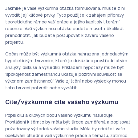
Jakmile je vaše výzkumná otázka formulována, musíte z ní
vyvodit její klíčové prvky. Tyto použijte k zahájení přípravy
teoretického rámce vaší práce a jejího kapitoly literární
recenze. Vaši výzkumnou otázku budete muset několikrát
přehodnotit, jak budete postupovat k závěru vašeho
projektu.
Občas může být výzkumná otázka nahrazena jednoduchým
hypotetickým tvrzením, které je dokázáno prostřednictvím
analýzy, diskuse a výsledků. Příkladem hypotézy může být
‘spokojenost zaměstnanců ukazuje pozitivní souvislost se
výkonem zaměstnanců.’ Vaše zjištění nebo výsledky mohou
toto tvrzení potvrdit nebo vyvrátit.
Cíle/výzkumné cíle vašeho výzkumu
Popis cílů a cílových bodů vašeho výzkumu následuje.
Prohlášení k těmto by měla být široce zaměřená a popisovat
požadovaný výsledek vašeho studia. Měla by odrážet vaše
očekávání ohledně vaší výzkumné práce a tématu, zatímco