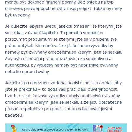
mohou být dokonce finanční povahy. Bez ohledu na typ
omezení, pravděpodobně ovlivní váš projekt, takže by měly
být uvedeny.
Je důležité, abyste uvedli jakékoli omezení, se kterými jste
se setkali v úvodní kapitole. To pomáhá vedoucímu
porozumět problémům, se kterými jste se v průběhu své
práce potýkali. Nicméně vaše zjištění nebo výsledky by
neměly být ovlivněny omezeními, se kterými jste se setkali.
Aby byla disertační práce považována za spolehlivou a
autentickou, by výsledky neměly být nepříznivě ovlivněny
nebo kompromitovány.
Jakmile jsou omezení uvedena, popište, co jste udělali, aby
jste je překonali – to dodá vaší práci další důvěryhodnost.
Uveďte také, že vaše výsledky nebyly nepříznivě ovlivněny
omezeními, se kterými jste se setkali, a že jsou dostatečně
přesné a spolehlivé pro použití nebo odkazování jinými
badateli.