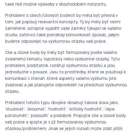
také řeší možné výsledky v dlouhodobém horizontu.
Prohlášení o cílech/cílových bodech by měla být přesná v
tom, jak popisují relevantní koncepty. Ty by měly být velmi
zaměřené, schopné vyjádřit vaše záměry týkající se vašeho
studia, zatímco také pomáhají komunikovat způsob, jakým
budete odpovídat na výzkumnou otázku vaší práce.
Cíle a cílové body by měly být formulovány podle vašeho
zvoleného tématu, hypotézy nebo výzkumné otázky. Tyto
prohlášení, podstatně, rozšiřují výzkumnou otázku a jsou
jednoduché v povaze. Jsou to prostředky, které se používají k
komunikaci s čtenáři, které aspekty vašeho výzkumu jste
zvažovali a jak plánujete odpovědět na předchozí výzkumnou
otázku.
Prohlášení tohoto typu obvykle obsahují taková slova jako,
‘studovat’, ‘zkoumat’, ‘hodnotit’, ‘kriticky hodnotit’, ‘lépe
porozumět’, ‘posoudit’ a podobně. Propojte cíle a cílové body
vaší práce a spojte je s již formulovanou výzkumnou
otázkou/problémem. Jinak se jejich rozsah může zdát příliš