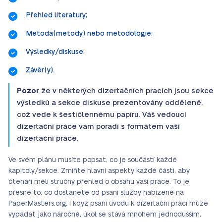
Přehled literatury;
Metoda(metody) nebo metodologie;
Výsledky/diskuse;
Závěr(y).
Pozor
že v některých dizertačních pracích jsou sekce
výsledků a sekce diskuse prezentovány odděleně,
což vede k šestičlennému papíru. Váš vedoucí
dizertační práce vám poradí s formátem vaší
dizertační práce.
Ve svém plánu musíte popsat, co je součástí každé
kapitoly/sekce. Zmíňte hlavní aspekty každé části, aby
čtenáři měli stručný přehled o obsahu vaší práce. To je
přesně to, co dostanete od psaní služby nabízené na
PaperMasters.org. I když psaní úvodu k dizertační práci může
vypadat jako náročné, úkol se stává mnohem jednodušším,