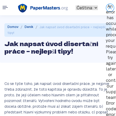
An
error
has
occu
/
/
Domov
Deník
Jak napsat úvod disertační práce – nejlepší
whil
tipy!
proc
your
Jak napsat úvod disertační
requ
práce – nejlepší tipy!
Plea
try
agai
later
or
cont
Co se týče toho, jak napsat úvod disertační práce, je nejprve
our
třeba zdůraznit, že toto kapitola je opravdu důležitá. To je
supp
proto, že její účelem nebo hlavním cílem je přitáhnout
team
pozornost čtenářů. Vytvoření hodného úvodu může být
Error
docela obtížné, protože musí a) získat zájem čtenářů, b)
cod
představit hlavní výzkumný problém nebo otázku, c) popsat
error: