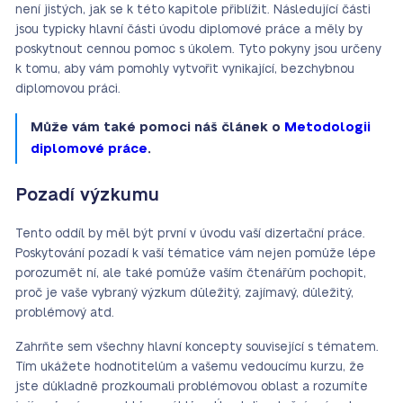
není jistých, jak se k této kapitole přiblížit. Následující části
jsou typicky hlavní části úvodu diplomové práce a měly by
poskytnout cennou pomoc s úkolem. Tyto pokyny jsou určeny
k tomu, aby vám pomohly vytvořit vynikající, bezchybnou
diplomovou práci.
Může vám také pomoci náš článek o
Metodologii
diplomové práce
.
Pozadí výzkumu
Tento oddíl by měl být první v úvodu vaší dizertační práce.
Poskytování pozadí k vaší tématice vám nejen pomůže lépe
porozumět ní, ale také pomůže vaším čtenářům pochopit,
proč je vaše vybraný výzkum důležitý, zajímavý, důležitý,
problémový atd.
Zahrňte sem všechny hlavní koncepty související s tématem.
Tím ukážete hodnotitelům a vašemu vedoucímu kurzu, že
jste důkladně prozkoumali problémovou oblast a rozumíte