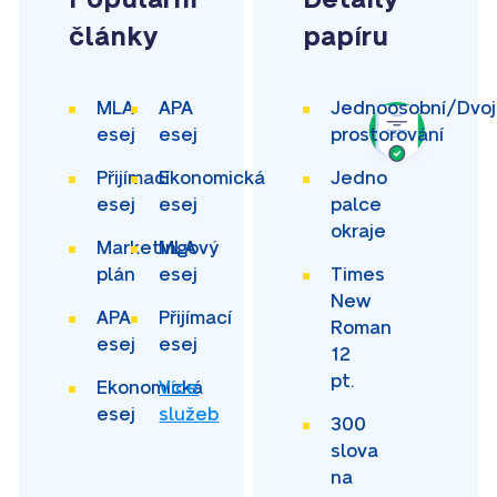
články
papíru
MLA
APA
Jednoosobní/Dvoj
esej
esej
prostorování
Přijímací
Ekonomická
Jedno
esej
esej
palce
okraje
Marketingový
MLA
plán
esej
Times
New
APA
Přijímací
Roman
esej
esej
12
pt.
Ekonomická
Více
esej
služeb
300
slova
na