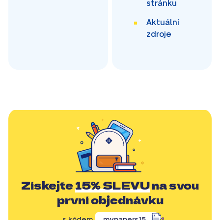
stránku
Aktuální
zdroje
Získejte
15% SLEVU
na svou
první objednávku
s kódem
mypapers15