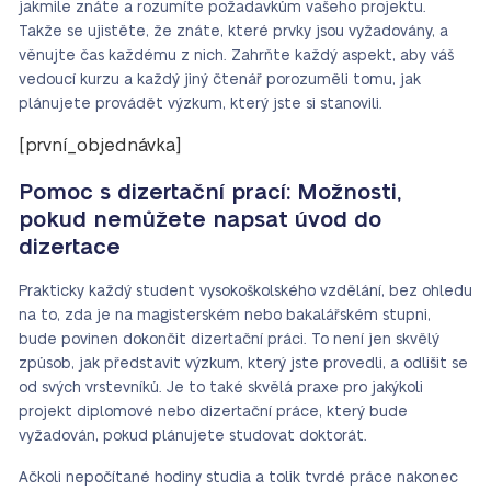
jakmile znáte a rozumíte požadavkům vašeho projektu.
Takže se ujistěte, že znáte, které prvky jsou vyžadovány, a
věnujte čas každému z nich. Zahrňte každý aspekt, aby váš
vedoucí kurzu a každý jiný čtenář porozuměli tomu, jak
plánujete provádět výzkum, který jste si stanovili.
[první_objednávka]
Pomoc s dizertační prací: Možnosti,
pokud nemůžete napsat úvod do
dizertace
Prakticky každý student vysokoškolského vzdělání, bez ohledu
na to, zda je na magisterském nebo bakalářském stupni,
bude povinen dokončit dizertační práci. To není jen skvělý
způsob, jak představit výzkum, který jste provedli, a odlišit se
od svých vrstevníků. Je to také skvělá praxe pro jakýkoli
projekt diplomové nebo dizertační práce, který bude
vyžadován, pokud plánujete studovat doktorát.
Ačkoli nepočítané hodiny studia a tolik tvrdé práce nakonec