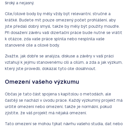
široký a nejasný.
Cíle/cílové body by měly vždy být relevantní, stručné a
krátké. Budete mít pouze omezený počet prohlášení, aby
jste předali dobrý smysl, takže by měly být použity moudře.
Při dosažení závěru vaší dizertační práce bude nutné se vrátit
k otázce, zda vaše práce splnila nebo nesplnila vaše
stanovené cíle a cílové body.
Zvažte, jak dobře se analýza, diskuse a závěry v vaší práci
vztahují k jejímu stanovenému cíli a cílům, a zda a jak výzkum,
který jste provedli, dokázal tyto cíle dosáhnout.
Omezení vašeho výzkumu
Občas je tato část spojena s kapitolou o metodách, ale
častěji se nachází v úvodu práce. Každý výzkumný projekt má
určité omezení nebo omezení, takže je normální, pokud
zjistíte, že váš projekt má nějaká omezení.
Tato omezení se mohou týkat návrhu vašeho studia, dat nebo