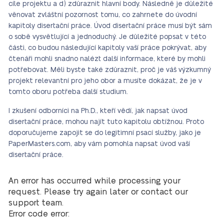
cíle projektu a d) zdůraznit hlavní body. Následně je důležité
věnovat zvláštní pozornost tomu, co zahrnete do úvodní
kapitoly disertační práce. Úvod disertační práce musí být sám
o sobě vysvětlující a jednoduchý. Je důležité popsat v této
části, co budou následující kapitoly vaší práce pokrývat, aby
čtenáři mohli snadno nalézt další informace, které by mohli
potřebovat. Měli byste také zdůraznit, proč je váš výzkumný
projekt relevantní pro jeho obor a musíte dokázat, že je v
tomto oboru potřeba další studium.
I zkušení odborníci na Ph.D., kteří vědí, jak napsat úvod
disertační práce, mohou najít tuto kapitolu obtížnou. Proto
doporučujeme zapojit se do legitimní psací služby, jako je
PaperMasters.com, aby vám pomohla napsat úvod vaší
disertační práce.
An error has occurred while processing your
request. Please try again later or contact our
support team.
Error code error: