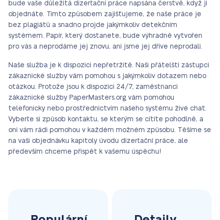
bude vaše důležitá dizertační práce napsána čerstvě, když ji
objednáte. Tímto způsobem zajišťujeme, že naše práce je
bez plagiátů a snadno projde jakýmkoliv detekčním
systémem. Papír, který dostanete, bude výhradně vytvořen
pro vás a neprodáme jej znovu, ani jsme jej dříve neprodali.
Naše služba je k dispozici nepřetržitě. Naši přátelští zástupci
zákaznické služby vám pomohou s jakýmkoliv dotazem nebo
otázkou. Protože jsou k dispozici 24/7, zaměstnanci
zákaznické služby PaperMasters.org vám pomohou
telefonicky nebo prostřednictvím našeho systému živé chat.
Vyberte si způsob kontaktu, se kterým se cítíte pohodlně, a
oni vám rádi pomohou v každém možném způsobu. Těšíme se
na vaši objednávku kapitoly úvodu dizertační práce, ale
především chceme přispět k vašemu úspěchu!
Populární
Detaily