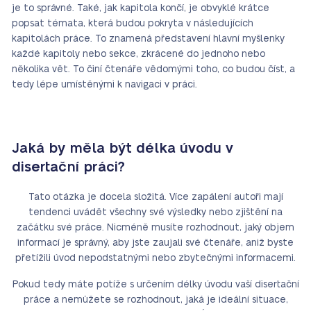
je to správné. Také, jak kapitola končí, je obvyklé krátce
popsat témata, která budou pokryta v následujících
kapitolách práce. To znamená představení hlavní myšlenky
každé kapitoly nebo sekce, zkrácené do jednoho nebo
několika vět. To činí čtenáře vědomými toho, co budou číst, a
tedy lépe umístěnými k navigaci v práci.
Jaká by měla být délka úvodu v
disertační práci?
Tato otázka je docela složitá. Více zapálení autoři mají
tendenci uvádět všechny své výsledky nebo zjištění na
začátku své práce. Nicméně musíte rozhodnout, jaký objem
informací je správný, aby jste zaujali své čtenáře, aniž byste
přetížili úvod nepodstatnými nebo zbytečnými informacemi.
Pokud tedy máte potíže s určením délky úvodu vaší disertační
práce a nemůžete se rozhodnout, jaká je ideální situace,