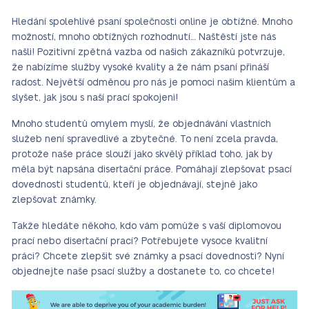
Hledání spolehlivé psaní společnosti online je obtížné. Mnoho
možností, mnoho obtížných rozhodnutí… Naštěstí jste nás
našli! Pozitivní zpětná vazba od našich zákazníků potvrzuje,
že nabízíme služby vysoké kvality a že nám psaní přináší
radost. Největší odměnou pro nás je pomoci našim klientům a
slyšet, jak jsou s naší prací spokojeni!
Mnoho studentů omylem myslí, že objednávání vlastních
služeb není spravedlivé a zbytečné. To není zcela pravda,
protože naše práce slouží jako skvělý příklad toho, jak by
měla být napsána disertační práce. Pomáhají zlepšovat psací
dovednosti studentů, kteří je objednávají, stejně jako
zlepšovat známky.
Takže hledáte někoho, kdo vám pomůže s vaší diplomovou
prací nebo disertační prací? Potřebujete vysoce kvalitní
práci? Chcete zlepšit své známky a psací dovednosti? Nyní
objednejte naše psací služby a dostanete to, co chcete!