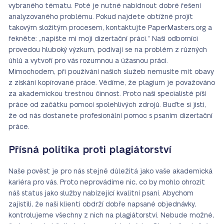
vybraného tématu. Poté je nutné nabídnout dobré řešení
analyzovaného problému. Pokud najdete obtížné projít
takovým složitým procesem, kontaktujte PaperMasters.org a
řekněte: „napište mi moji dizertační práci.“ Naši odborníci
provedou hluboký výzkum, podívají se na problém z různých
úhlů a vytvoří pro vás rozumnou a úžasnou práci.
Mimochodem, při používání našich služeb nemusíte mít obavy
z získání kopírované práce. Vědíme, že plagium je považováno
za akademickou trestnou činnost. Proto naši specialisté píší
práce od začátku pomocí spolehlivých zdrojů. Buďte si jisti,
že od nás dostanete profesionální pomoc s psaním dizertační
práce.
Přísná politika proti plagiátorství
Naše pověst je pro nás stejně důležitá jako vaše akademická
kariéra pro vás. Proto neprovádíme nic, co by mohlo ohrozit
náš status jako služby nabízející kvalitní psaní. Abychom
zajistili, že naši klienti obdrží dobře napsané objednávky,
kontrolujeme všechny z nich na plagiátorství. Nebude možné,