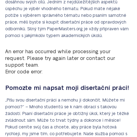
dosáhnou svých cílů. Jedním z nejdůležitějších aspektů
úspěchu je výběr vhodného tématu. Pokud máte nějaké
potíže s výběrem správného tématu nebo psaním samotné
práce, měli byste si koupit disertační práce od opravdových
odborníků. Silný tým PaperMasters.org je vždy připraven vám
pomoci s jakýmkoliv typem akademických úkolů.
An error has occurred while processing your
request. Please try again later or contact our
support team.
Error code error:
Pomozte mi napsat moji disertační práci!
„Píšu svou disertační práci a nemohu ji dokončit. Můžete mi
pomoci?“ – Mnoho studentů se k nám obrací s takovou
žádostí. Psaní disertační práce je obtížný úkol, který je těžké
zvládnout sám. Může to trvat týdny a dokonce i měsíce!
Pokud ceníte svůj čas a chcete, aby práce byla hotová
rychleji, my jsme tím, co potřebujete. Naše služba pomoci s