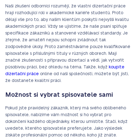
Naši zkušení odborníci rozumějí, že vlastní dizertační práce
hrají rozhodující roli v akademické kariéře studentů. Proto
dělají vše pro to, aby našim klientům poskytli nejvyšší kvalitu
akademických prací. Vždy se ujistíme, že naše psaní splňuje
specifikace zákazníků a stanovené vzdělávací standardy. Je
zřejmé, že amatéři nejsou schopni zvládnout tak
zodpovědné úkoly. Proto zaměstnáváme pouze kvalifikované
spisovatele s příslušnými tituly v různých oborech. Mají
značné zkušenosti s přípravou dizertací a vědí, jak vytvořit
působivou práci, bez ohledu na téma. Takže, když
koupíte
dizertační práce
online od naší společnosti, můžete být jisti,
že dostanete kvalitní práci.
Možnost si vybrat spisovatele sami
Pokud jste pravidelný zákazník, který má svého oblíbeného
spisovatele, nabízíme vám možnost si ho vybrat pro
dokončení každého objednávky, kterou umístíte. Stačí, když
uvedete, kterého spisovatele preferujete. Jako výsledek
získáte profesionální pomoc od někoho, koho již znáte.