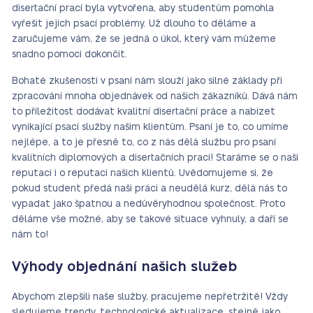
disertační prací byla vytvořena, aby studentům pomohla
vyřešit jejich psací problémy. Už dlouho to děláme a
zaručujeme vám, že se jedná o úkol, který vám můžeme
snadno pomoci dokončit.
Bohaté zkušenosti v psaní nám slouží jako silné základy při
zpracování mnoha objednávek od našich zákazníků. Dává nám
to příležitost dodávat kvalitní disertační práce a nabízet
vynikající psací služby našim klientům. Psaní je to, co umíme
nejlépe, a to je přesně to, co z nás dělá službu pro psaní
kvalitních diplomových a disertačních prací! Staráme se o naši
reputaci i o reputaci našich klientů. Uvědomujeme si, že
pokud student předá naši práci a neudělá kurz, dělá nás to
vypadat jako špatnou a nedůvěryhodnou společnost. Proto
děláme vše možné, aby se takové situace vyhnuly, a daří se
nám to!
Výhody objednání našich služeb
Abychom zlepšili naše služby, pracujeme nepřetržitě! Vždy
sledujeme trendy, technologické aktualizace, stejně jako