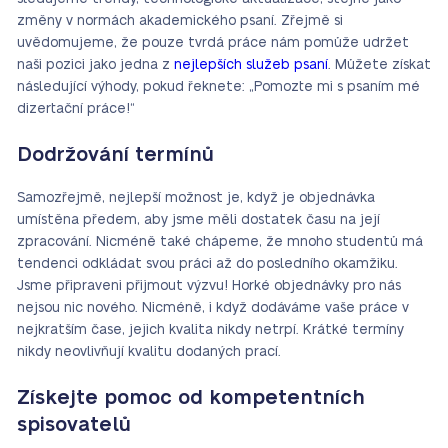
změny v normách akademického psaní. Zřejmě si
uvědomujeme, že pouze tvrdá práce nám pomůže udržet
naši pozici jako jedna z
nejlepších služeb psaní
. Můžete získat
následující výhody, pokud řeknete: „Pomozte mi s psaním mé
dizertační práce!“
Dodržování termínů
Samozřejmě, nejlepší možnost je, když je objednávka
umístěna předem, aby jsme měli dostatek času na její
zpracování. Nicméně také chápeme, že mnoho studentů má
tendenci odkládat svou práci až do posledního okamžiku.
Jsme připraveni přijmout výzvu! Horké objednávky pro nás
nejsou nic nového. Nicméně, i když dodáváme vaše práce v
nejkratším čase, jejich kvalita nikdy netrpí. Krátké termíny
nikdy neovlivňují kvalitu dodaných prací.
Získejte pomoc od kompetentních
spisovatelů