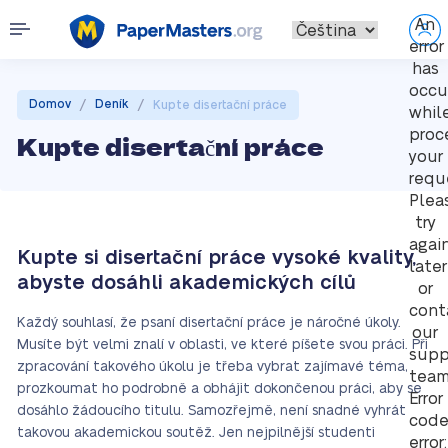
An
error
has
occu
/
/
Domov
Deník
Kupte disertační práce
whil
proc
Kupte disertační práce
your
requ
Plea
try
agai
Kupte si disertační práce vysoké kvality,
later
abyste dosáhli akademických cílů
or
cont
Každý souhlasí, že psaní disertační práce je náročné úkoly.
our
Musíte být velmi znalí v oblasti, ve které píšete svou práci. Při
supp
zpracování takového úkolu je třeba vybrat zajímavé téma,
team
prozkoumat ho podrobně a obhájit dokončenou práci, aby se
Error
dosáhlo žádoucího titulu. Samozřejmě, není snadné vyhrát
cod
takovou akademickou soutěž. Jen nejpilnější studenti
error: