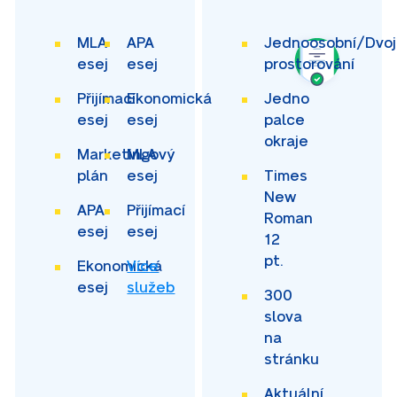
MLA
APA
Jednoosobní/Dvoj
esej
esej
prostorování
Přijímací
Ekonomická
Jedno
esej
esej
palce
okraje
Marketingový
MLA
plán
esej
Times
New
APA
Přijímací
Roman
esej
esej
12
pt.
Ekonomická
Více
esej
služeb
300
slova
na
stránku
Aktuální