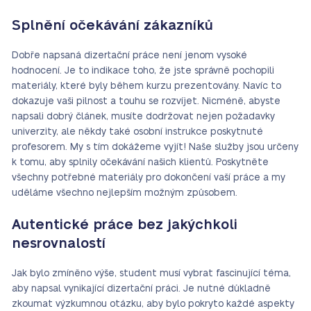
Splnění očekávání zákazníků
Dobře napsaná dizertační práce není jenom vysoké
hodnocení. Je to indikace toho, že jste správně pochopili
materiály, které byly během kurzu prezentovány. Navíc to
dokazuje vaši pilnost a touhu se rozvíjet. Nicméně, abyste
napsali dobrý článek, musíte dodržovat nejen požadavky
univerzity, ale někdy také osobní instrukce poskytnuté
profesorem. My s tím dokážeme vyjít! Naše služby jsou určeny
k tomu, aby splnily očekávání našich klientů. Poskytněte
všechny potřebné materiály pro dokončení vaší práce a my
uděláme všechno nejlepším možným způsobem.
Autentické práce bez jakýchkoli
nesrovnalostí
Jak bylo zmíněno výše, student musí vybrat fascinující téma,
aby napsal vynikající dizertační práci. Je nutné důkladně
zkoumat výzkumnou otázku, aby bylo pokryto každé aspekty