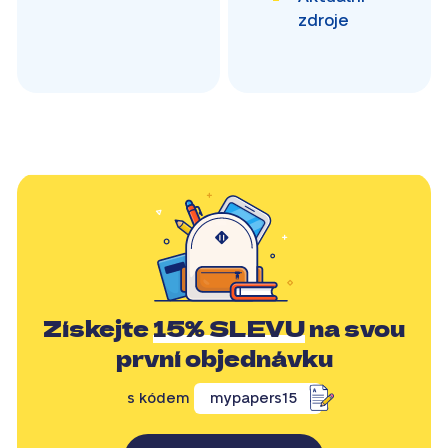
zdroje
Získejte
15% SLEVU
na svou
první objednávku
s kódem
mypapers15