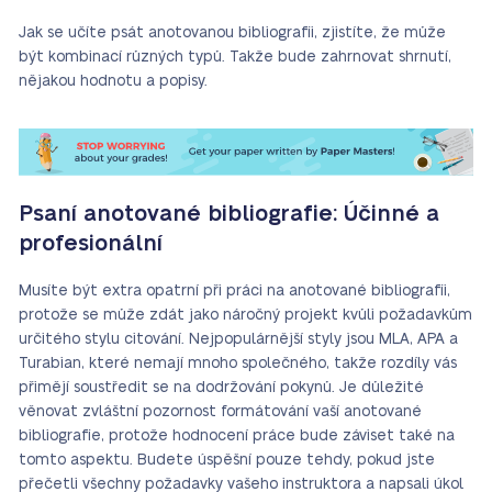
Jak se učíte psát anotovanou bibliografii, zjistíte, že může
být kombinací různých typů. Takže bude zahrnovat shrnutí,
nějakou hodnotu a popisy.
Psaní anotované bibliografie: Účinné a
profesionální
Musíte být extra opatrní při práci na anotované bibliografii,
protože se může zdát jako náročný projekt kvůli požadavkům
určitého stylu citování. Nejpopulárnější styly jsou MLA, APA a
Turabian, které nemají mnoho společného, takže rozdíly vás
přimějí soustředit se na dodržování pokynů. Je důležité
věnovat zvláštní pozornost formátování vaší anotované
bibliografie, protože hodnocení práce bude záviset také na
tomto aspektu. Budete úspěšní pouze tehdy, pokud jste
přečetli všechny požadavky vašeho instruktora a napsali úkol