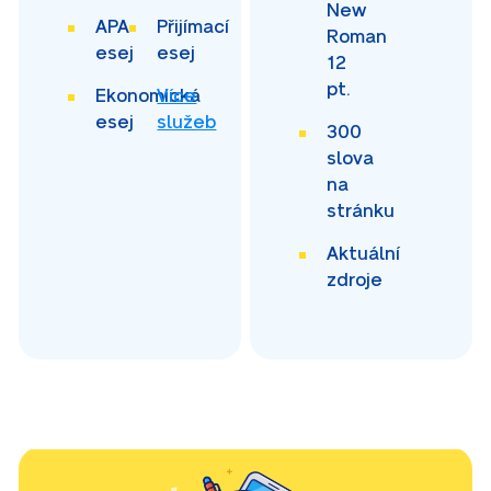
New
APA
Přijímací
Roman
esej
esej
12
pt.
Ekonomická
Více
esej
služeb
300
slova
na
stránku
Aktuální
zdroje