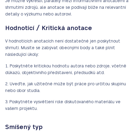
Je možné vykreslit paralely mezi informativními anotacemi a
shrnutími zdrojů, ale anotace se podívají blíže na relevantní
detaily o výzkumu nebo autorovi.
Hodnotící / Kritická anotace
V hodnotících anotacích není dostatečné jen poskytnout
shrnutí. Musíte se zabývat obecnými body a také plnit
následující úkoly:
Poskytněte kritickou hodnotu autora nebo zdroje, včetně
důkazů, objektivního představení, předsudků atd.
Uveďte, jak užitečné může být práce pro určitou skupinu
nebo obor studia.
Poskytněte vysvětlení role diskutovaného materiálu ve
vašem projektu.
Smíšený typ