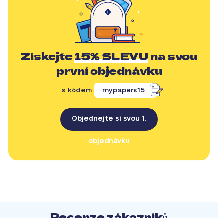
Získejte
15% SLEVU
na svou
první objednávku
s kódem
mypapers15
Objednejte si svou 1.
objednávku
Recenze zákazníků