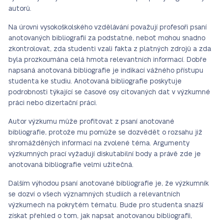
autorů.
Na úrovni vysokoškolského vzdělávání považují profesoři psaní
anotovaných bibliografií za podstatné, neboť mohou snadno
zkontrolovat, zda studenti vzali fakta z platných zdrojů a zda
byla prozkoumána celá hmota relevantních informací. Dobře
napsaná anotovaná bibliografie je indikací vážného přístupu
studenta ke studiu. Anotovaná bibliografie poskytuje
podrobnosti týkající se časové osy citovaných dat v výzkumné
práci nebo dizertační práci.
Autor výzkumu může profitovat z psaní anotované
bibliografie, protože mu pomůže se dozvědět o rozsahu již
shromážděných informací na zvolené téma. Argumenty
výzkumných prací vyžadují diskutabilní body a právě zde je
anotovaná bibliografie velmi užitečná.
Dalším výhodou psaní anotované bibliografie je, že výzkumník
se dozví o všech významných studiích a relevantních
výzkumech na pokrytém tématu. Bude pro studenta snazší
získat přehled o tom, jak napsat anotovanou bibliografii,