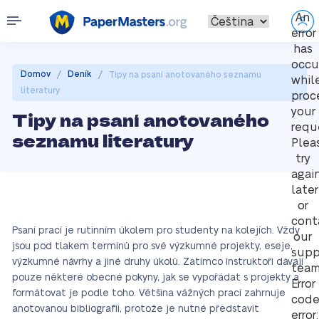
An
error
has
occu
/
/
Domov
Deník
Tipy na psaní anotovaného seznamu
whil
literatury
proc
your
Tipy na psaní anotovaného
requ
seznamu literatury
Plea
try
agai
later
or
cont
Psaní prací je rutinním úkolem pro studenty na kolejích. Vždy
our
jsou pod tlakem termínů pro své výzkumné projekty, eseje,
supp
výzkumné návrhy a jiné druhy úkolů. Zatímco instruktoři dávají
team
pouze některé obecné pokyny, jak se vypořádat s projekty a
Error
formátovat je podle toho. Většina vážných prací zahrnuje
cod
anotovanou bibliografii, protože je nutné představit
error: