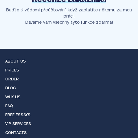
Buďte si vědomi přeúčtování, když zaplatíte někomu za mou
práci.
Dáváme vám všechny tyto funkce zdarma!
ABOUT US
PRICES
ORDER
BLOG
WHY US
FAQ
FREE ESSAYS
VIP SERVICES
CONTACTS