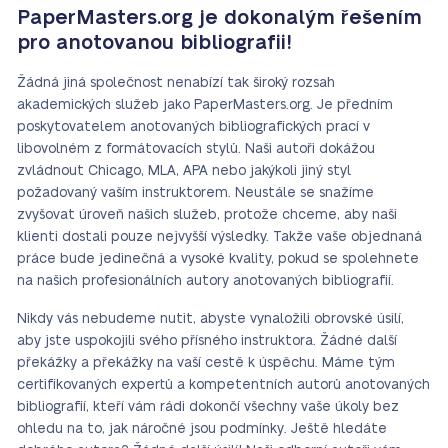
PaperMasters.org je dokonalým řešením
pro anotovanou bibliografii!
Žádná jiná společnost nenabízí tak široký rozsah
akademických služeb jako PaperMasters.org. Je předním
poskytovatelem anotovaných bibliografických prací v
libovolném z formátovacích stylů. Naši autoři dokážou
zvládnout Chicago, MLA, APA nebo jakýkoli jiný styl
požadovaný vaším instruktorem. Neustále se snažíme
zvyšovat úroveň našich služeb, protože chceme, aby naši
klienti dostali pouze nejvyšší výsledky. Takže vaše objednaná
práce bude jedinečná a vysoké kvality, pokud se spolehnete
na našich profesionálních autory anotovaných bibliografií.
Nikdy vás nebudeme nutit, abyste vynaložili obrovské úsilí,
aby jste uspokojili svého přísného instruktora. Žádné další
překážky a překážky na vaší cestě k úspěchu. Máme tým
certifikovaných expertů a kompetentních autorů anotovaných
bibliografií, kteří vám rádi dokončí všechny vaše úkoly
bez
ohledu na to, jak náročné jsou podmínky
. Ještě hledáte