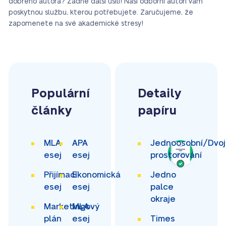
dobrého autora? Žádné další úsilí! Naši odborní autoři vám
poskytnou službu, kterou potřebujete. Zaručujeme, že
zapomenete na své akademické stresy!
Populární
Detaily
články
papíru
MLA
APA
Jednoosobní/Dvoj
esej
esej
prostorování
Přijímací
Ekonomická
Jedno
esej
esej
palce
okraje
Marketingový
MLA
plán
esej
Times