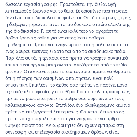
δύσκολη εργασία γραφής. Προϋποθέτει την διεξαγωγή
λεπτομερούς έρευνας για το θέμα. Σε ορισμένες περιπτώσεις,
δεν είναι τόσο δύσκολο όσο φαίνεται. Ωστόσο, μερικές φορές,
η διεξαγωγή έρευνας είναι το πιο δύσκολο στάδιο ολόκληρης
της διαδικασίας. Γι’ αυτό είναι καλύτερο να αγοράσετε
άρθρα έρευνας online για να αποφύγετε σοβαρά
προβλήματα. Πρέπει να αναγνωριστεί ότι η πολυπλοκότητα
ενός άρθρου έρευνας εξαρτάται από το ακαδημαϊκό πεδίο.
Παρ’ όλα αυτά, η εργασία σας πρέπει να γραφτεί συνεκτικά
και να είναι οργανωμένη σωστά, ανεξάρτητα από το πεδίο
έρευνας. Όταν κάνετε μια τέτοια εργασία, πρέπει να θυμάστε
ότι η τήρηση των ορισμένων απαιτήσεων είναι πολύ
σημαντική. Επιπλέον, το άρθρο σας πρέπει να παρέχει μόνο
σχετικές πληροφορίες για το θέμα. Για το στυλ παραπομπών,
πρέπει να μορφοποιήσετε το άρθρο σας σύμφωνα με τους
καθιερωμένους κανόνες. Επιπλέον, ένα ολοκληρωμένο κείμενο
πρέπει να επεξεργαστεί λεπτομερώς. Φαίνεται ότι κάποιος
πρέπει να έχει μεγάλη εμπειρία για να γράψει ένα άρθρο
υψηλής ποιότητας. Αν οι φοιτητές δεν έχουν εμπειρία στη
συγγραφή και επεξεργασία ακαδημαϊκών άρθρων, είναι