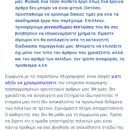
μας. Φυσικά, ένα τόσο σύνθετο έργο όπως ένα έρευνα
άρθρο δεν μπορεί να είναι φτηνό. Ωστόσο,
προσπαθούμε να ορίσουμε δίκαιες τιμές για όλα τα
ακαδημαϊκά έργα που παρέχουμε. Επιπλέον,
προσφέρουμε
γενναιόδωρες έκπτώσεις
που θα σας
βοηθήσουν να εξοικονομήσετε χρήματα. Είμαστε
σίγουροι ότι θα εκπλαγείτε από τη κατανοητή
διαδικασία παραγγελίας μας. Μπορείτε να επιλέξετε
όχι μόνο τον τύπο του άρθρου που χρειάζεστε, αλλά
και τον αριθμό των σελίδων, τον τρόπο αναφοράς, το
προθεσμία, κ.λπ.
Σύμφωνα με τις παραπάνω πληροφορίες, είναι σαφές
γιατί
αξίζει να χρησιμοποιήσετε
την υπηρεσία συγγραφής
προσαρμοσμένων ερευνητικών άρθρων μας. Με εμάς, δεν
χρειάζεται να ανησυχείτε για ζητήματα ιδιωτικότητας. Η
εταιρεία μας ποτέ δεν αποκαλύπτει τα προσωπικά δεδομένα
των πελατών σε τρίτους. Εγγυόμαστε πλήρη απορρητοσύνη!
Ο καθηγητής σας δεν θα μάθει για τη συμφωνία μας. Πρέπει
να ξέρετε ότι η ομάδα υποστήριξης πελατών μας είναι
πάντα πρόθυμη να σας βοηθήσει σε οποιοδήποτε στάδιο της