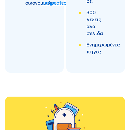
pt.
οικονομικών
υπηρεσίες
300
λέξεις
ανά
σελίδα
Ενημερωμένες
πηγές