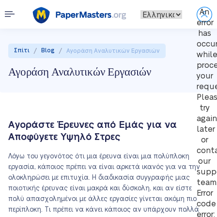
An
error
has
occu
/
/
Σπίτι
Blog
Αγοράση Αναλυτικών Εργασιών
whil
proc
Αγοράση Αναλυτικών Εργασιών
your
reque
Plea
try
again
Αγοράστε Έρευνες από Εμάς για να
later
Αποφύγετε Υψηλό Στρες
or
cont
Λόγω του γεγονότος ότι μια έρευνα είναι μια πολύπλοκη
our
εργασία, κάποιος πρέπει να είναι αρκετά ικανός για να την
supp
ολοκληρώσει με επιτυχία. Η διαδικασία συγγραφής μιας
team
ποιοτικής έρευνας είναι μακρά και δύσκολη, και αν είστε
Error
πολύ απασχολημένοι με άλλες εργασίες γίνεται ακόμη πιο
code
περίπλοκη. Τι πρέπει να κάνει κάποιος αν υπάρχουν πολλά
error: