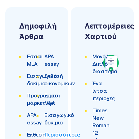
Δημοφιλή
Λεπτομέρειες
Άρθρα
Χαρτιού
Εσσαί
APA
Μονό/
MLA
essay
Διπλό
διάστημα
Εισαγωγικό
Εκθεσή
δοκίμιο
οικονομικών
Ένα
ίντσα
Πρόγραμμα
Εσσαί
περιοχές
μάρκετινγκ
MLA
Times
APA
Εισαγωγικό
New
essay
δοκίμιο
Roman
12
Εκθεσή
Περισσότερες