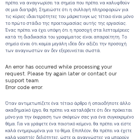
πρέπει να αναγνωρίσει τα σημεία που πρέπει να καλυφθούν
σε μια διατριβή. Σημειώστε ότι η συλλογή πληροφοριών για
τις κύριες ιδιαιτερότητες του μάρκετινγκ ως τέτοιο είναι μόνο
το πρώτο στάδιο της προετοιμασίας αυτής της εργασίας.
Ένας πρέπει να έχει υπόψη ότι η προσοχή στα λεπτομέρειες
κατά τη διαδικασία του γραψίματος είναι απαραίτητη. Το
σημείο είναι ότι καμία μεγάλη ιδέα δεν αξίζει την προσοχή
των αναγνωστών αν δεν εξερευνείται σωστά.
An error has occurred while processing your
request. Please try again later or contact our
support team.
Error code error:
Όταν αντιμετωπίζετε ένα τέτοιο άρθρο ή οποιοδήποτε άλλο
ακαδημαϊκό έργο, θα πρέπει να καταλάβετε ότι δεν πρόκειται
μόνο για την έκφραση των σκέψεών σας για ένα συγκεκριμένο
θέμα. Για να γράψετε ένα ποιοτικό κείμενο, θα πρέπει να είστε
καλά ενημερωμένοι για το θέμα. Επιπλέον, θα πρέπει να έχετε
καλά γραπτές δεξιότητες, ώστε οι αναγνώστες να μπορούν