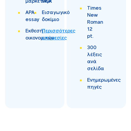
μάρκετινγκ
MLA
Times
APA
Εισαγωγικό
New
essay
δοκίμιο
Roman
12
Εκθεσή
Περισσότερες
pt.
οικονομικών
υπηρεσίες
300
λέξεις
ανά
σελίδα
Ενημερωμένες
πηγές