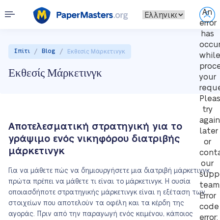
An
error
has
occu
/
/
Σπίτι
Blog
Εκθεσίς Μάρκετινγκ
whil
proc
Εκθεσίς Μάρκετινγκ
your
reque
Plea
try
again
Αποτελεσματική στρατηγική για το
later
γράψιμο ενός νικηφόρου διατριβής
or
μάρκετινγκ
cont
our
Για να μάθετε πώς να δημιουργήσετε μια διατριβή μάρκετινγκ,
supp
πρώτα πρέπει να μάθετε τι είναι το μάρκετινγκ. Η ουσία
team
οποιασδήποτε στρατηγικής μάρκετινγκ είναι η εξέταση των
Error
στοιχείων που αποτελούν τα οφέλη και τα κέρδη της
code
αγοράς. Πριν από την παραγωγή ενός κειμένου, κάποιος
error: