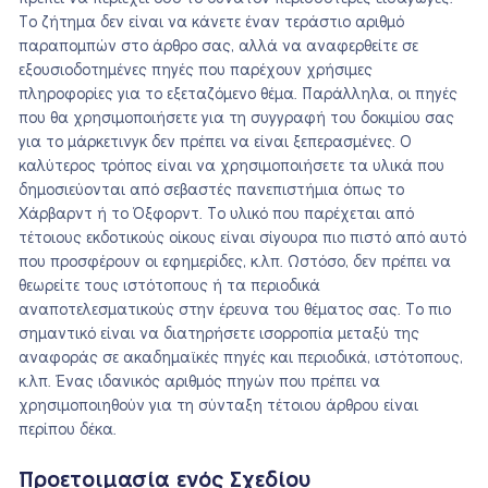
Το ζήτημα δεν είναι να κάνετε έναν τεράστιο αριθμό
παραπομπών στο άρθρο σας, αλλά να αναφερθείτε σε
εξουσιοδοτημένες πηγές που παρέχουν χρήσιμες
πληροφορίες για το εξεταζόμενο θέμα. Παράλληλα, οι πηγές
που θα χρησιμοποιήσετε για τη συγγραφή του δοκιμίου σας
για το μάρκετινγκ δεν πρέπει να είναι ξεπερασμένες. Ο
καλύτερος τρόπος είναι να χρησιμοποιήσετε τα υλικά που
δημοσιεύονται από σεβαστές πανεπιστήμια όπως το
Χάρβαρντ ή το Όξφορντ. Το υλικό που παρέχεται από
τέτοιους εκδοτικούς οίκους είναι σίγουρα πιο πιστό από αυτό
που προσφέρουν οι εφημερίδες, κ.λπ. Ωστόσο, δεν πρέπει να
θεωρείτε τους ιστότοπους ή τα περιοδικά
αναποτελεσματικούς στην έρευνα του θέματος σας. Το πιο
σημαντικό είναι να διατηρήσετε ισορροπία μεταξύ της
αναφοράς σε ακαδημαϊκές πηγές και περιοδικά, ιστότοπους,
κ.λπ. Ένας ιδανικός αριθμός πηγών που πρέπει να
χρησιμοποιηθούν για τη σύνταξη τέτοιου άρθρου είναι
περίπου δέκα.
Προετοιμασία ενός Σχεδίου