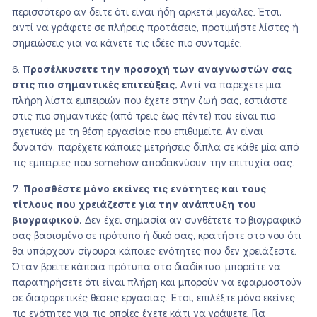
περισσότερο αν δείτε ότι είναι ήδη αρκετά μεγάλες. Έτσι,
αντί να γράφετε σε πλήρεις προτάσεις, προτιμήστε λίστες ή
σημειώσεις για να κάνετε τις ιδέες πιο συντομές.
Προσέλκυσετε την προσοχή των αναγνωστών σας
στις πιο σημαντικές επιτεύξεις.
Αντί να παρέχετε μια
πλήρη λίστα εμπειριών που έχετε στην ζωή σας, εστιάστε
στις πιο σημαντικές (από τρεις έως πέντε) που είναι πιο
σχετικές με τη θέση εργασίας που επιθυμείτε. Αν είναι
δυνατόν, παρέχετε κάποιες μετρήσεις δίπλα σε κάθε μία από
τις εμπειρίες που somehow αποδεικνύουν την επιτυχία σας.
Προσθέστε μόνο εκείνες τις ενότητες και τους
τίτλους που χρειάζεστε για την ανάπτυξη του
βιογραφικού.
Δεν έχει σημασία αν συνθέτετε το βιογραφικό
σας βασισμένο σε πρότυπο ή δικό σας, κρατήστε στο νου ότι
θα υπάρχουν σίγουρα κάποιες ενότητες που δεν χρειάζεστε.
Όταν βρείτε κάποια πρότυπα στο διαδίκτυο, μπορείτε να
παρατηρήσετε ότι είναι πλήρη και μπορούν να εφαρμοστούν
σε διαφορετικές θέσεις εργασίας. Έτσι, επιλέξτε μόνο εκείνες
τις ενότητες για τις οποίες έχετε κάτι να γράψετε. Για