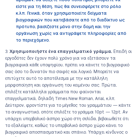
αριθμών, θα δείξετε πόσο πολύτιμος μπορείτε να
είστε για τη θέση, πώς θα συνεισφέρετε στο ρόλο
κ.λπ. Γενικά, όταν χρησιμοποιείτε δείγματα
βιογραφικών που κατεβάσατε από το διαδίκτυο ως
πρότυπο, βασίζεστε μόνο στην δομή και την
οργάνωση χωρίς να αντιγράψετε πληροφορίες από
το περιεχόμενο.
Χρησιμοποιήστε ένα επαγγελματικό γράμμα.
Επειδή οι
εργοδότες δεν έχουν πολύ χρόνο για να εξετάσουν τα
βιογραφικά κάθε υποψηφίου, πρέπει να κάνετε το βιογραφικό
σας όσο το δυνατόν πιο σαφές και λογικό. Μπορείτε να
επιτύχετε αυτό το αποτέλεσμα με την κατάλληλη
μορφοποίηση και οργάνωση του κειμένου σας. Πρώτα,
επιλέξτε κατάλληλα γράμματα που φαίνονται
επαγγελματικά, δηλαδή Times New Roman, Arial, κ.λπ.
Δεύτερον, φροντίστε για το μέγεθος του γραμμάτιου — κάντε
το αναγνωστικό, οπότε επιλέξτε το γράμμα 10pt — 12pt. Αν
υπάρχει υπερβολικό άσπρο χώρο στη σελίδα, βεβαιωθείτε ότι
το εξαλείψετε, καθώς το υπερβολικό άσπρο χώρο κάνει το
βιογραφικό αποσπασματικό και σπάνιο. Υπάρχει κίνδυνος ο