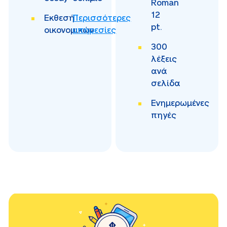
Roman
12
Εκθεσή
Περισσότερες
pt.
οικονομικών
υπηρεσίες
300
λέξεις
ανά
σελίδα
Ενημερωμένες
πηγές