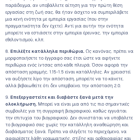
παράδειγμα, αν υποβάλλετε αίτηση για την πρώτη θέση
εργασίας στη ζωή σας, θα ήταν άσχετο να συμπεριλάβετε
μια κενή ενότητα με εμπειρία εργασίας (που στην
πραγματικότητα δεν έχετε). Αντί για αυτήν την ενότητα
μπορείτε να εστιάσετε στην εμπειρία έρευνας, την εμπειρία
εθελοντισμού, κ.λπ.
Επιλέξτε κατάλληλα περιθώρια.
Ως κανόνας, πρέπει να
μορφοποιήσετε το έγγραφο σας έτσι ώστε να αφήνετε
περιθώρια ενός ίντσας από κάθε πλευρά. Όσον αφορά την
απόσταση γραμμής, 1.15-1.5 είναι κατάλληλες. Αν χρειαστεί
να αυξήσετε λίγο την απόσταση, μπορείτε να το κάνετε,
αλλά βεβαιωθείτε ότι δεν υπερβαίνει την απόσταση 2.0.
Επεξεργαστείτε και διαβάστε ξανά μετά την
ολοκλήρωση.
Μπορεί να είναι μια από τις πιο σημαντικές
συμβουλές για τη συγγραφή βιογραφικού, καθώς εγγυάται
την επιτυχία του βιογραφικού. Δεν συνιστάται να υποβάλετε
το βιογραφικό σας χωρίς την κατάλληλη αναθεώρηση και
διαβάσματος ξανά. Πρέπει να ελέγξετε το περιεχόμενο, να
αφαιρέσετε λάθη γραμματικής, στίξης και ορθογραφίας και