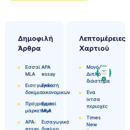
Δημοφιλή
Λεπτομέρειες
Άρθρα
Χαρτιού
Εσσαί
APA
Μονό/
MLA
essay
Διπλό
διάστημα
Εισαγωγικό
Εκθεσή
δοκίμιο
οικονομικών
Ένα
ίντσα
Πρόγραμμα
Εσσαί
περιοχές
μάρκετινγκ
MLA
Times
APA
Εισαγωγικό
New
essay
δοκίμιο