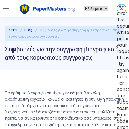
An
error
has
occu
/
/
Σπίτι
Blog
Συμβουλές για την συγγραφή βιογραφικού από
whil
τους κορυφαίους συγγραφείς
proc
your
Συμβουλές για την συγγραφή βιογραφικού
reque
από τους κορυφαίους συγγραφείς
Plea
try
again
later
or
cont
Το γράψιμο βιογραφικού είναι γενικά μια δύσκολη
our
ακαδημαϊκή εργασία, καθώς οι φοιτητές έχουν λίγη πρακτική
supp
σε αυτό. Υπάρχουν διαφορετικοί τρόποι γράψιμου
team
βιογραφικού, αλλά ανεξάρτητα από αυτόν που επιλέξετε,
Error
πρέπει να αναφερθείτε στο εκπαιδευτικό σας υπόβαθρο, στις
code
επαγγελματικές σας δεξιότητες και εμπειρία, καθώς και σε
error: