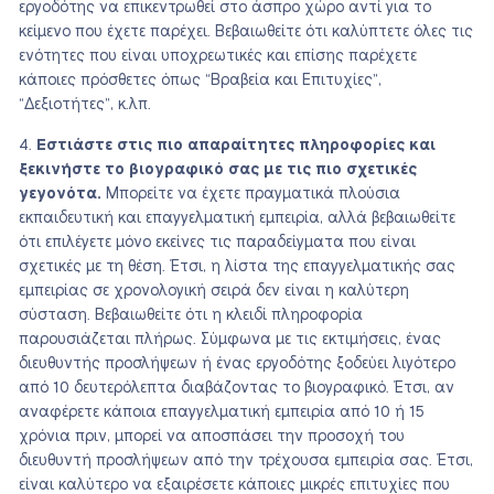
εργοδότης να επικεντρωθεί στο άσπρο χώρο αντί για το
κείμενο που έχετε παρέχει. Βεβαιωθείτε ότι καλύπτετε όλες τις
ενότητες που είναι υποχρεωτικές και επίσης παρέχετε
κάποιες πρόσθετες όπως “Βραβεία και Επιτυχίες”,
“Δεξιοτήτες”, κ.λπ.
Εστιάστε στις πιο απαραίτητες πληροφορίες και
ξεκινήστε το βιογραφικό σας με τις πιο σχετικές
γεγονότα.
Μπορείτε να έχετε πραγματικά πλούσια
εκπαιδευτική και επαγγελματική εμπειρία, αλλά βεβαιωθείτε
ότι επιλέγετε μόνο εκείνες τις παραδείγματα που είναι
σχετικές με τη θέση. Έτσι, η λίστα της επαγγελματικής σας
εμπειρίας σε χρονολογική σειρά δεν είναι η καλύτερη
σύσταση. Βεβαιωθείτε ότι η κλειδί πληροφορία
παρουσιάζεται πλήρως. Σύμφωνα με τις εκτιμήσεις, ένας
διευθυντής προσλήψεων ή ένας εργοδότης ξοδεύει λιγότερο
από 10 δευτερόλεπτα διαβάζοντας το βιογραφικό. Έτσι, αν
αναφέρετε κάποια επαγγελματική εμπειρία από 10 ή 15
χρόνια πριν, μπορεί να αποσπάσει την προσοχή του
διευθυντή προσλήψεων από την τρέχουσα εμπειρία σας. Έτσι,
είναι καλύτερο να εξαιρέσετε κάποιες μικρές επιτυχίες που