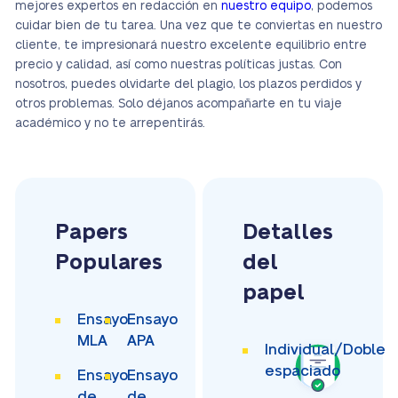
mejores expertos en redacción en
nuestro equipo
, podemos
cuidar bien de tu tarea. Una vez que te conviertas en nuestro
cliente, te impresionará nuestro excelente equilibrio entre
precio y calidad, así como nuestras políticas justas. Con
nosotros, puedes olvidarte del plagio, los plazos perdidos y
otros problemas. Solo déjanos acompañarte en tu viaje
académico y no te arrepentirás.
Papers
Detalles
Populares
del
papel
Ensayo
Ensayo
MLA
APA
Individual/Doble
espaciado
Ensayo
Ensayo
de
de