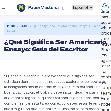
An
error
has
occu
/
/
Inicio
Blog
¿Qué Significa Ser Americano Ensayo: Guía del
whil
Escritor
proc
your
¿Qué Significa Ser Americano
reque
Ensayo: Guía del Escritor
Plea
try
again
later
or
Si tienes que escribir un ensayo sobre qué significa ser
cont
estadounidense, entonces necesitas explorar el concepto de
our
la inmigración desde diferentes ángulos. Para obtener una
supp
buena calificación, el trabajo debe incluir ideas frescas y
team
argumentos lógicos. Si quieres obtener algunas ideas sobre
Error
cómo enfrentar esta tarea con éxito, debes seguir leyendo
code
nuestra guía, ya que aumentará tu inspiración para escribir.
error: