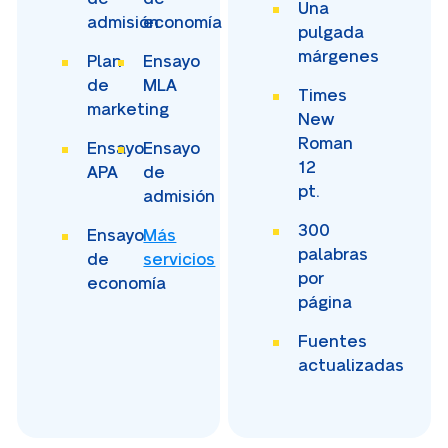
Una
admisión
economía
pulgada
márgenes
Plan
Ensayo
de
MLA
Times
marketing
New
Roman
Ensayo
Ensayo
12
APA
de
pt.
admisión
300
Ensayo
Más
palabras
de
servicios
por
economía
página
Fuentes
actualizadas