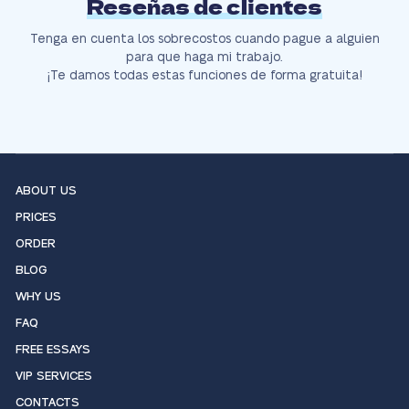
Reseñas de clientes
Tenga en cuenta los sobrecostos cuando pague a alguien
para que haga mi trabajo.
¡Te damos todas estas funciones de forma gratuita!
ABOUT US
PRICES
ORDER
BLOG
WHY US
FAQ
FREE ESSAYS
VIP SERVICES
CONTACTS