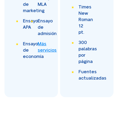
de
MLA
Times
marketing
New
Roman
Ensayo
Ensayo
12
APA
de
pt.
admisión
300
Ensayo
Más
palabras
de
servicios
por
economía
página
Fuentes
actualizadas