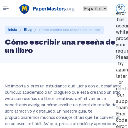
An
error
has
occu
/
/
Inicio
Blog
Cómo escribir una reseña de un libro
whil
proc
Cómo escribir una reseña de
your
un libro
reque
Plea
try
again
later
or
No importa si eres un estudiante que lucha con el desafiante
cont
currículo académico o un bloguero que está creando un sitio
our
web con reseñas de libros creativas, definitivamente
supp
necesitarás averiguar cómo escribir un papel de reseña de
team
libro atractivo y detallado. En nuestra guía, te
Error
proporcionaremos muchos consejos útiles que te convertirán
code
en un escritor hábil. Así que, presta atención y aprenderás
error: