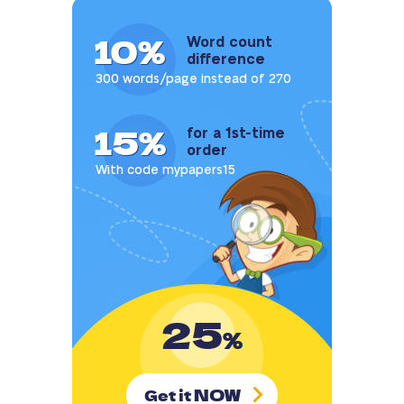
10%
Word count
difference
300 words/page instead of 270
15%
for a 1st-time
order
With code mypapers15
25
%
NOW
Get it