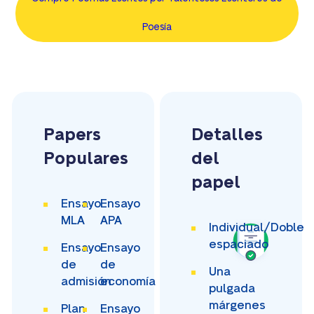
Poesía
Papers
Detalles
Populares
del
papel
Ensayo
Ensayo
MLA
APA
Individual/Doble
espaciado
Ensayo
Ensayo
de
de
Una
admisión
economía
pulgada
márgenes
Plan
Ensayo