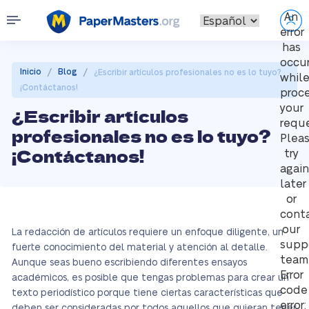
An
error
has
occu
/
/
Inicio
Blog
¿Escribir artículos profesionales no es lo tuyo?
whil
¡Contáctanos!
proc
your
¿Escribir artículos
reque
profesionales no es lo tuyo?
Plea
¡Contáctanos!
try
again
later
or
cont
our
La redacción de artículos requiere un enfoque diligente, un
supp
fuerte conocimiento del material y atención al detalle.
team
Aunque seas bueno escribiendo diferentes ensayos
Error
académicos, es posible que tengas problemas para crear un
code
texto periodístico porque tiene ciertas características que
error:
deben ser consideradas por todos aquellos que quieran tener