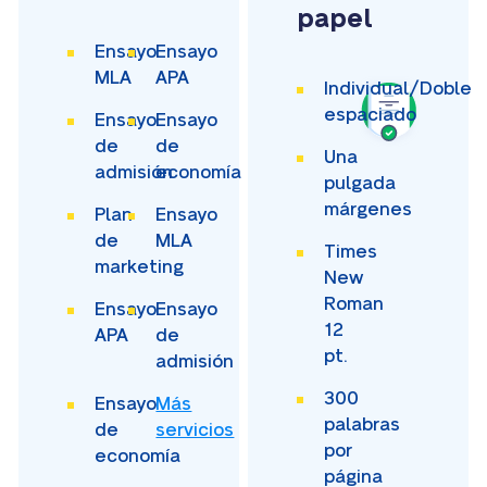
papel
Ensayo
Ensayo
MLA
APA
Individual/Doble
espaciado
Ensayo
Ensayo
de
de
Una
admisión
economía
pulgada
márgenes
Plan
Ensayo
de
MLA
Times
marketing
New
Roman
Ensayo
Ensayo
12
APA
de
pt.
admisión
300
Ensayo
Más
palabras
de
servicios
por
economía
página