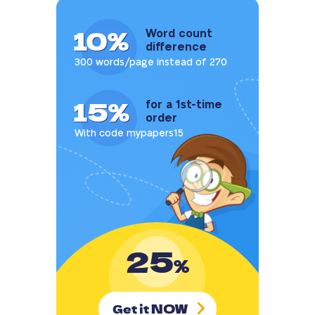
10%
Word count
difference
300 words/page instead of 270
15%
for a 1st-time
order
With code mypapers15
25
%
NOW
Get it