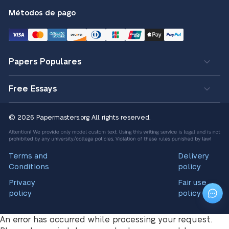
Métodos de pago
Papers Populares
Free Essays
© 2026 Papermasters.org
All rights reserved.
Terms and
Delivery
Conditions
policy
Privacy
Fair use
policy
policy
An error has occurred while processing your request.