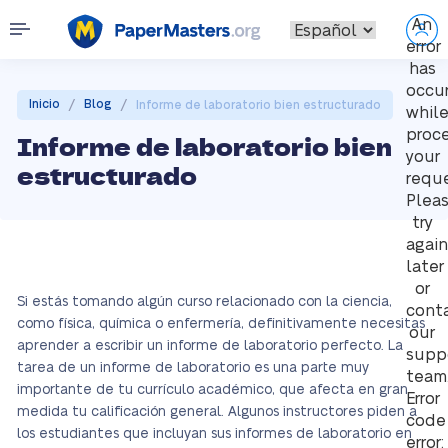
An
error
has
occu
/
/
Inicio
Blog
Informe de laboratorio bien estructurado
whil
proc
Informe de laboratorio bien
your
estructurado
reque
Plea
try
again
later
or
Si estás tomando algún curso relacionado con la ciencia,
cont
como física, química o enfermería, definitivamente necesitas
our
aprender a escribir un informe de laboratorio perfecto. La
supp
tarea de un informe de laboratorio es una parte muy
team
importante de tu currículo académico, que afecta en gran
Error
medida tu calificación general. Algunos instructores piden a
code
los estudiantes que incluyan sus informes de laboratorio en
error: