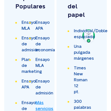
Populares
del
papel
Ensayo
Ensayo
MLA
APA
Individual/Doble
espaciado
Ensayo
Ensayo
de
de
Una
admisión
economía
pulgada
márgenes
Plan
Ensayo
de
MLA
Times
marketing
New
Roman
Ensayo
Ensayo
12
APA
de
pt.
admisión
300
Ensayo
Más
palabras
de
servicios