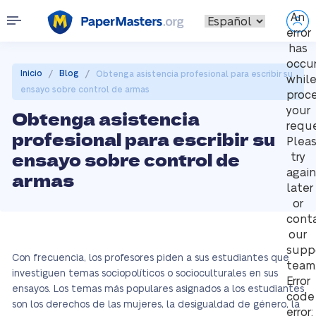
An
error
has
occu
/
/
Inicio
Blog
Obtenga asistencia profesional para escribir su
whil
ensayo sobre control de armas
proc
your
Obtenga asistencia
reque
profesional para escribir su
Plea
ensayo sobre control de
try
again
armas
later
or
cont
our
supp
Con frecuencia, los profesores piden a sus estudiantes que
team
investiguen temas sociopolíticos o socioculturales en sus
Error
ensayos. Los temas más populares asignados a los estudiantes
code
son los derechos de las mujeres, la desigualdad de género, la
error: