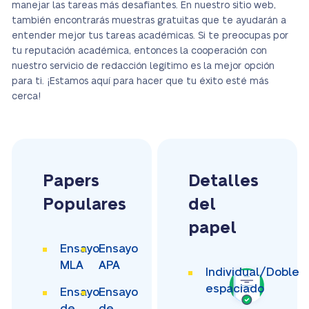
manejar las tareas más desafiantes. En nuestro sitio web,
también encontrarás muestras gratuitas que te ayudarán a
entender mejor tus tareas académicas. Si te preocupas por
tu reputación académica, entonces la cooperación con
nuestro servicio de redacción legítimo es la mejor opción
para ti. ¡Estamos aquí para hacer que tu éxito esté más
cerca!
Papers
Detalles
Populares
del
papel
Ensayo
Ensayo
MLA
APA
Individual/Doble
espaciado
Ensayo
Ensayo
de
de