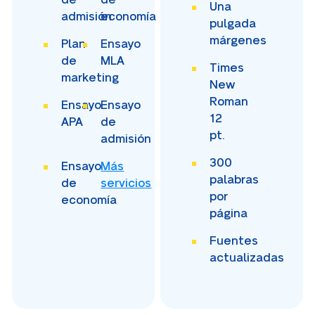
Una
admisión
economía
pulgada
márgenes
Plan
Ensayo
de
MLA
Times
marketing
New
Roman
Ensayo
Ensayo
12
APA
de
pt.
admisión
300
Ensayo
Más
palabras
de
servicios
por
economía
página
Fuentes
actualizadas